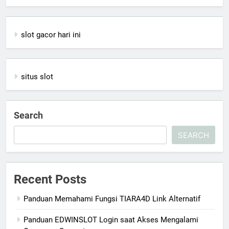
slot gacor hari ini
situs slot
Search
SEARCH
Recent Posts
Panduan Memahami Fungsi TIARA4D Link Alternatif
Panduan EDWINSLOT Login saat Akses Mengalami