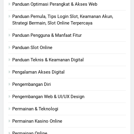
Panduan Optimasi Perangkat & Akses Web
Panduan Pemula, Tips Login Slot, Keamanan Akun,
Strategi Bermain, Slot Online Terpercaya
Panduan Pengguna & Manfaat Fitur
Panduan Slot Online
Panduan Teknis & Keamanan Digital
Pengalaman Akses Digital
Pengembangan Diri
Pengembangan Web & UI/UX Design
Permainan & Teknologi
Permainan Kasino Online
Permainan Online