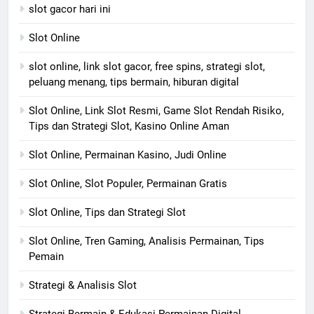
slot gacor hari ini
Slot Online
slot online, link slot gacor, free spins, strategi slot,
peluang menang, tips bermain, hiburan digital
Slot Online, Link Slot Resmi, Game Slot Rendah Risiko,
Tips dan Strategi Slot, Kasino Online Aman
Slot Online, Permainan Kasino, Judi Online
Slot Online, Slot Populer, Permainan Gratis
Slot Online, Tips dan Strategi Slot
Slot Online, Tren Gaming, Analisis Permainan, Tips
Pemain
Strategi & Analisis Slot
Strategi Bermain & Edukasi Permainan Digital