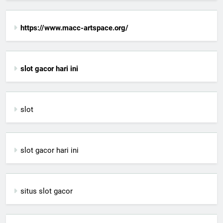
https://www.macc-artspace.org/
slot gacor hari ini
slot
slot gacor hari ini
situs slot gacor