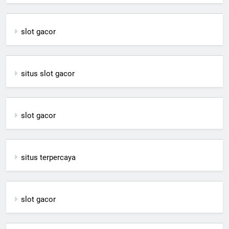
slot gacor
situs slot gacor
slot gacor
situs terpercaya
slot gacor