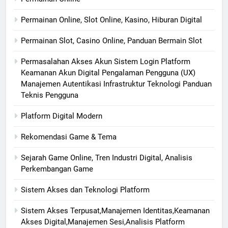
Permainan Online, Slot Online, Kasino, Hiburan Digital
Permainan Slot, Casino Online, Panduan Bermain Slot
Permasalahan Akses Akun Sistem Login Platform
Keamanan Akun Digital Pengalaman Pengguna (UX)
Manajemen Autentikasi Infrastruktur Teknologi Panduan
Teknis Pengguna
Platform Digital Modern
Rekomendasi Game & Tema
Sejarah Game Online, Tren Industri Digital, Analisis
Perkembangan Game
Sistem Akses dan Teknologi Platform
Sistem Akses Terpusat,Manajemen Identitas,Keamanan
Akses Digital,Manajemen Sesi,Analisis Platform