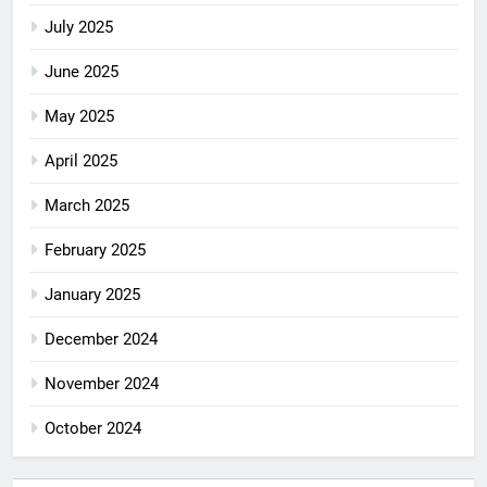
July 2025
June 2025
May 2025
April 2025
March 2025
February 2025
January 2025
December 2024
November 2024
October 2024