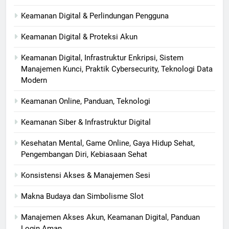
Keamanan Digital & Perlindungan Pengguna
Keamanan Digital & Proteksi Akun
Keamanan Digital, Infrastruktur Enkripsi, Sistem
Manajemen Kunci, Praktik Cybersecurity, Teknologi Data
Modern
Keamanan Online, Panduan, Teknologi
Keamanan Siber & Infrastruktur Digital
Kesehatan Mental, Game Online, Gaya Hidup Sehat,
Pengembangan Diri, Kebiasaan Sehat
Konsistensi Akses & Manajemen Sesi
Makna Budaya dan Simbolisme Slot
Manajemen Akses Akun, Keamanan Digital, Panduan
Login Aman