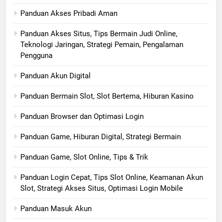
Panduan Akses Pribadi Aman
Panduan Akses Situs, Tips Bermain Judi Online,
Teknologi Jaringan, Strategi Pemain, Pengalaman
Pengguna
Panduan Akun Digital
Panduan Bermain Slot, Slot Bertema, Hiburan Kasino
Panduan Browser dan Optimasi Login
Panduan Game, Hiburan Digital, Strategi Bermain
Panduan Game, Slot Online, Tips & Trik
Panduan Login Cepat, Tips Slot Online, Keamanan Akun
Slot, Strategi Akses Situs, Optimasi Login Mobile
Panduan Masuk Akun