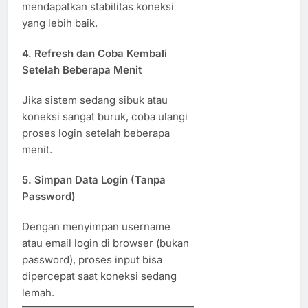
mendapatkan stabilitas koneksi
yang lebih baik.
4.
Refresh dan Coba Kembali
Setelah Beberapa Menit
Jika sistem sedang sibuk atau
koneksi sangat buruk, coba ulangi
proses login setelah beberapa
menit.
5.
Simpan Data Login (Tanpa
Password)
Dengan menyimpan username
atau email login di browser (bukan
password), proses input bisa
dipercepat saat koneksi sedang
lemah.