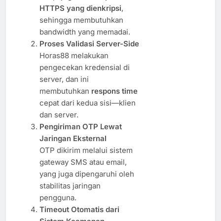
HTTPS yang dienkripsi
,
sehingga membutuhkan
bandwidth yang memadai.
Proses Validasi Server-Side
Horas88 melakukan
pengecekan kredensial di
server, dan ini
membutuhkan
respons time
cepat dari kedua sisi—klien
dan server.
Pengiriman OTP Lewat
Jaringan Eksternal
OTP dikirim melalui sistem
gateway SMS atau email,
yang juga dipengaruhi oleh
stabilitas jaringan
pengguna.
Timeout Otomatis dari