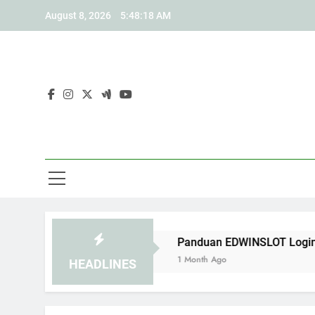
Skip
August 8, 2026
5:48:19 AM
to
content
RD7
Perkuat K
Link Alternatif
Panduan EDWINSLOT Login saat Akse
1 Month Ago
HEADLINES