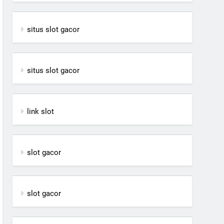
situs slot gacor
situs slot gacor
link slot
slot gacor
slot gacor