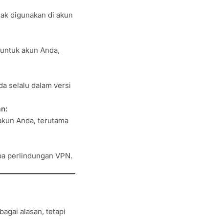
idak digunakan di akun
untuk akun Anda,
a selalu dalam versi
an:
akun Anda, terutama
pa perlindungan VPN.
bagai alasan, tetapi