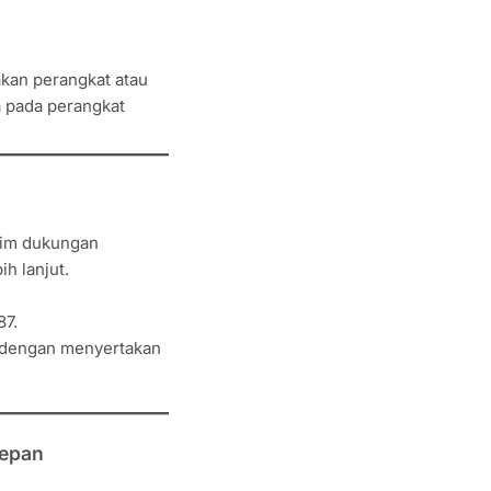
akan perangkat atau
a pada perangkat
 tim dukungan
h lanjut.
87.
7 dengan menyertakan
Depan