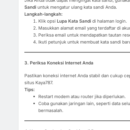
Jika Anda tidak dapat mengingat kata sandi, gunaka
Sandi
untuk mengatur ulang kata sandi Anda.
Langkah-langkah:
Klik opsi
Lupa Kata Sandi
di halaman login.
Masukkan alamat email yang terdaftar di aku
Periksa email untuk mendapatkan tautan rese
Ikuti petunjuk untuk membuat kata sandi bar
3. Periksa Koneksi Internet Anda
Pastikan koneksi internet Anda stabil dan cukup c
situs Kaya787.
Tips:
Restart modem atau router jika diperlukan.
Coba gunakan jaringan lain, seperti data selu
bermasalah.