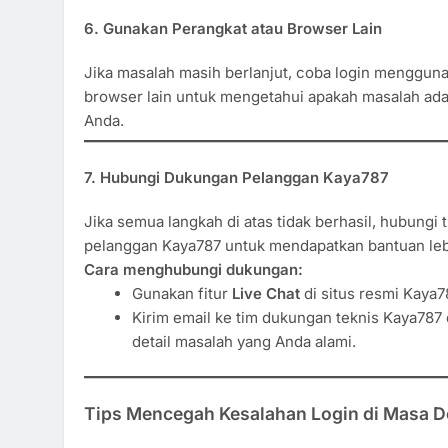
6. Gunakan Perangkat atau Browser Lain
Jika masalah masih berlanjut, coba login menggun
browser lain untuk mengetahui apakah masalah ad
Anda.
7. Hubungi Dukungan Pelanggan Kaya787
Jika semua langkah di atas tidak berhasil, hubungi
pelanggan Kaya787 untuk mendapatkan bantuan lebi
Cara menghubungi dukungan:
Gunakan fitur
Live Chat
di situs resmi Kaya7
Kirim email ke tim dukungan teknis Kaya78
detail masalah yang Anda alami.
Tips Mencegah Kesalahan Login di Masa 