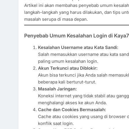
Artikel ini akan membahas penyebab umum kesalaha
langkah-langkah yang harus dilakukan, dan tips u
masalah serupa di masa depan.
Penyebab Umum Kesalahan Login di Kaya
Kesalahan Username atau Kata Sandi:
Salah memasukkan username atau kata sand
paling umum kesalahan login.
Akun Terkunci atau Diblokir:
Akun bisa terkunci jika Anda salah memasuk
beberapa kali berturut-turut.
Masalah Jaringan:
Koneksi internet yang tidak stabil atau gang
menghalangi akses ke akun Anda.
Cache dan Cookies Bermasalah:
Cache atau cookies yang usang di browser
konflik saat login.