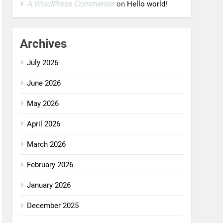
A WordPress Commenter
on
Hello world!
Archives
July 2026
June 2026
May 2026
April 2026
March 2026
February 2026
January 2026
December 2025