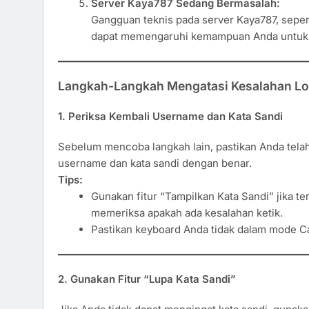
Server Kaya787 Sedang Bermasalah:
Gangguan teknis pada server Kaya787, seper
dapat memengaruhi kemampuan Anda untuk 
Langkah-Langkah Mengatasi Kesalahan Lo
1. Periksa Kembali Username dan Kata Sandi
Sebelum mencoba langkah lain, pastikan Anda tel
username dan kata sandi dengan benar.
Tips:
Gunakan fitur “Tampilkan Kata Sandi” jika te
memeriksa apakah ada kesalahan ketik.
Pastikan keyboard Anda tidak dalam mode C
2. Gunakan Fitur “Lupa Kata Sandi”