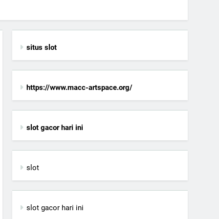
situs slot
https://www.macc-artspace.org/
slot gacor hari ini
slot
slot gacor hari ini