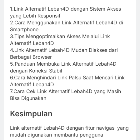
1.Link Alternatif Lebah4D dengan Sistem Akses
yang Lebih Responsif
2.Cara Menggunakan Link Alternatif Lebah4D di
Smartphone
3.Tips Mengoptimalkan Akses Melalui Link
Alternatif Lebah4D
4.Link Alternatif Lebah4D Mudah Diakses dari
Berbagai Browser
5.Panduan Membuka Link Alternatif Lebah4D
dengan Koneksi Stabil
6.Cara Menghindari Link Palsu Saat Mencari Link
Alternatif Lebah4D
7.Cara Cek Link Alternatif Lebah4D yang Masih
Bisa Digunakan
Kesimpulan
Link alternatif Lebah4D dengan fitur navigasi yang
mudah digunakan membantu pengguna