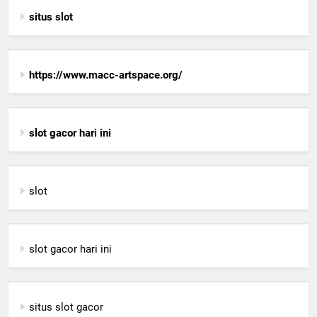
situs slot
https://www.macc-artspace.org/
slot gacor hari ini
slot
slot gacor hari ini
situs slot gacor