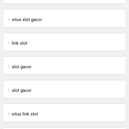
situs slot gacor
link slot
slot gacor
slot gacor
situs link slot