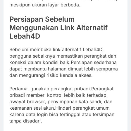
meskipun ukuran layar berbeda.
Persiapan Sebelum
Menggunakan Link Alternatif
Lebah4D
Sebelum membuka link alternatif Lebah4D,
pengguna sebaiknya memastikan perangkat dan
koneksi dalam kondisi baik.Persiapan sederhana
dapat membantu halaman dimuat lebih sempurna
dan mengurangi risiko kendala akses.
Pertama, gunakan perangkat pribadi.Perangkat
pribadi memberi kontrol lebih baik terhadap
riwayat browser, penyimpanan kata sandi, dan
keamanan sesi akun.Hindari perangkat umum
karena data login bisa tertinggal atau tersimpan
tanpa disadari.