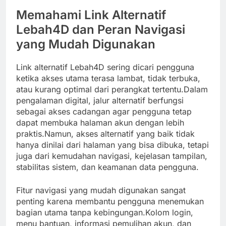
Memahami Link Alternatif
Lebah4D dan Peran Navigasi
yang Mudah Digunakan
Link alternatif Lebah4D sering dicari pengguna
ketika akses utama terasa lambat, tidak terbuka,
atau kurang optimal dari perangkat tertentu.Dalam
pengalaman digital, jalur alternatif berfungsi
sebagai akses cadangan agar pengguna tetap
dapat membuka halaman akun dengan lebih
praktis.Namun, akses alternatif yang baik tidak
hanya dinilai dari halaman yang bisa dibuka, tetapi
juga dari kemudahan navigasi, kejelasan tampilan,
stabilitas sistem, dan keamanan data pengguna.
Fitur navigasi yang mudah digunakan sangat
penting karena membantu pengguna menemukan
bagian utama tanpa kebingungan.Kolom login,
menu bantuan, informasi pemulihan akun, dan