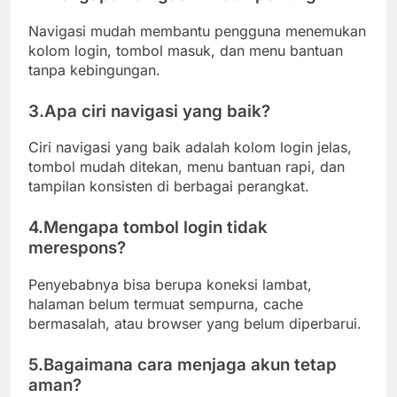
Navigasi mudah membantu pengguna menemukan
kolom login, tombol masuk, dan menu bantuan
tanpa kebingungan.
3.Apa ciri navigasi yang baik?
Ciri navigasi yang baik adalah kolom login jelas,
tombol mudah ditekan, menu bantuan rapi, dan
tampilan konsisten di berbagai perangkat.
4.Mengapa tombol login tidak
merespons?
Penyebabnya bisa berupa koneksi lambat,
halaman belum termuat sempurna, cache
bermasalah, atau browser yang belum diperbarui.
5.Bagaimana cara menjaga akun tetap
aman?