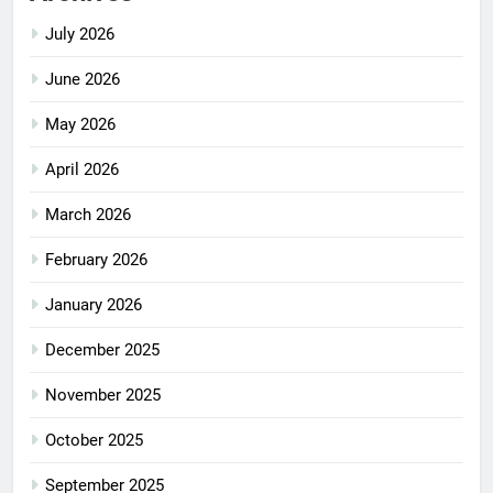
July 2026
June 2026
May 2026
April 2026
March 2026
February 2026
January 2026
December 2025
November 2025
October 2025
September 2025