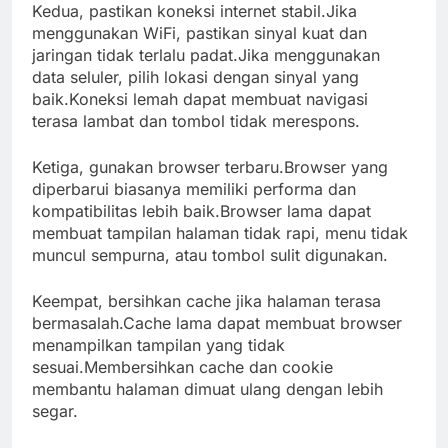
Kedua, pastikan koneksi internet stabil.Jika
menggunakan WiFi, pastikan sinyal kuat dan
jaringan tidak terlalu padat.Jika menggunakan
data seluler, pilih lokasi dengan sinyal yang
baik.Koneksi lemah dapat membuat navigasi
terasa lambat dan tombol tidak merespons.
Ketiga, gunakan browser terbaru.Browser yang
diperbarui biasanya memiliki performa dan
kompatibilitas lebih baik.Browser lama dapat
membuat tampilan halaman tidak rapi, menu tidak
muncul sempurna, atau tombol sulit digunakan.
Keempat, bersihkan cache jika halaman terasa
bermasalah.Cache lama dapat membuat browser
menampilkan tampilan yang tidak
sesuai.Membersihkan cache dan cookie
membantu halaman dimuat ulang dengan lebih
segar.