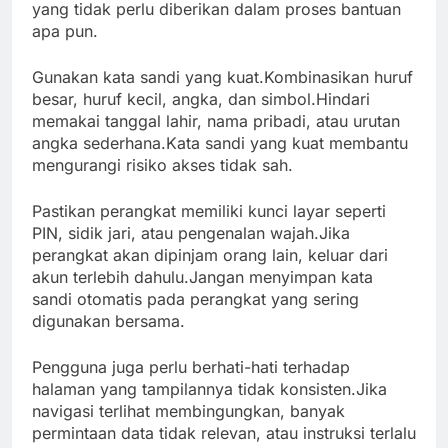
yang tidak perlu diberikan dalam proses bantuan
apa pun.
Gunakan kata sandi yang kuat.Kombinasikan huruf
besar, huruf kecil, angka, dan simbol.Hindari
memakai tanggal lahir, nama pribadi, atau urutan
angka sederhana.Kata sandi yang kuat membantu
mengurangi risiko akses tidak sah.
Pastikan perangkat memiliki kunci layar seperti
PIN, sidik jari, atau pengenalan wajah.Jika
perangkat akan dipinjam orang lain, keluar dari
akun terlebih dahulu.Jangan menyimpan kata
sandi otomatis pada perangkat yang sering
digunakan bersama.
Pengguna juga perlu berhati-hati terhadap
halaman yang tampilannya tidak konsisten.Jika
navigasi terlihat membingungkan, banyak
permintaan data tidak relevan, atau instruksi terlalu