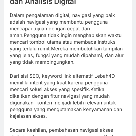
dan Analisis Digital
Dalam pengalaman digital, navigasi yang baik
adalah navigasi yang membantu pengguna
mencapai tujuan dengan cepat dan
aman.Pengguna tidak ingin menghabiskan waktu
mencari tombol utama atau membaca instruksi
yang terlalu rumit.Mereka membutuhkan tampilan
yang jelas, fungsi yang mudah dipahami, dan alur
yang tidak membingungkan.
Dari sisi SEO, keyword link alternatif Lebah4D
memiliki intent yang kuat karena pengguna
mencari solusi akses yang spesifik.Ketika
dikaitkan dengan fitur navigasi yang mudah
digunakan, konten menjadi lebih relevan untuk
pengguna yang mengutamakan kenyamanan dan
kejelasan akses.
Secara keahlian, pembahasan navigasi akses