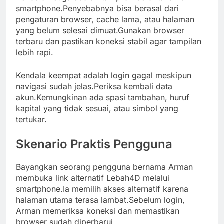
smartphone.Penyebabnya bisa berasal dari
pengaturan browser, cache lama, atau halaman
yang belum selesai dimuat.Gunakan browser
terbaru dan pastikan koneksi stabil agar tampilan
lebih rapi.
Kendala keempat adalah login gagal meskipun
navigasi sudah jelas.Periksa kembali data
akun.Kemungkinan ada spasi tambahan, huruf
kapital yang tidak sesuai, atau simbol yang
tertukar.
Skenario Praktis Pengguna
Bayangkan seorang pengguna bernama Arman
membuka link alternatif Lebah4D melalui
smartphone.Ia memilih akses alternatif karena
halaman utama terasa lambat.Sebelum login,
Arman memeriksa koneksi dan memastikan
browser sudah diperbarui.