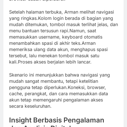
Setelah halaman terbuka, Arman melihat navigasi
yang ringkas.Kolom login berada di bagian yang
mudah ditemukan, tombol masuk terlihat jelas, dan
menu bantuan tersusun rapi.Namun, saat
memasukkan username, keyboard otomatis
menambahkan spasi di akhir teks.Arman
memeriksa ulang data akun, menghapus spasi
tersebut, lalu menekan tombol masuk satu
kali.Proses akses berjalan lebih lancar.
Skenario ini menunjukkan bahwa navigasi yang
mudah sangat membantu, tetapi ketelitian
pengguna tetap diperlukan.Koneksi, browser,
cache, perangkat, dan cara memasukkan data
akun tetap memengaruhi pengalaman akses
secara keseluruhan.
Insight Berbasis Pengalaman