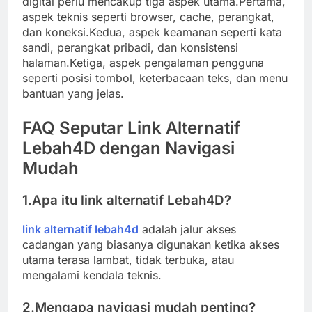
digital perlu mencakup tiga aspek utama.Pertama,
aspek teknis seperti browser, cache, perangkat,
dan koneksi.Kedua, aspek keamanan seperti kata
sandi, perangkat pribadi, dan konsistensi
halaman.Ketiga, aspek pengalaman pengguna
seperti posisi tombol, keterbacaan teks, dan menu
bantuan yang jelas.
FAQ Seputar Link Alternatif
Lebah4D dengan Navigasi
Mudah
1.Apa itu link alternatif Lebah4D?
link alternatif lebah4d
adalah jalur akses
cadangan yang biasanya digunakan ketika akses
utama terasa lambat, tidak terbuka, atau
mengalami kendala teknis.
2.Mengapa navigasi mudah penting?