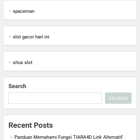
spaceman
slot gacor hari ini
situs slot
Search
SEARCH
Recent Posts
Panduan Memahami Fungsi TIARA4D Link Alternatif