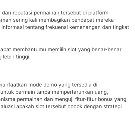
n dan reputasi permainan tersebut di platform
man sering kali membagikan pendapat mereka
 informasi tentang frekuensi kemenangan dan tingkat
dapat membantumu memilih slot yang benar-benar
ebih tinggi.
manfaatkan mode demo yang tersedia di
ntuk bermain tanpa mempertaruhkan uang,
sme permainan dan menguji fitur-fitur bonus yang
aluasi apakah slot tersebut cocok dengan strategi