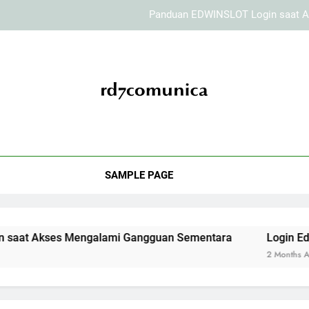
Panduan EDWINSLOT Login saat 
Login Edwinslot: Panduan 
Lebah4D Login Alterna
Panduan Mema
 Comunica
Panduan EDWINSLOT Login saat 
omunikasi Bisnis Anda Dengan Layanan Profesional Dari RD7 C
Login Edwinslot: Panduan 
SAMPLE PAGE
Lebah4D Login Alterna
s Mengalami Gangguan Sementara
Login Edwinslot: P
2 Months Ago