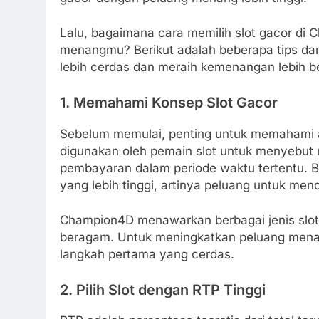
Lalu, bagaimana cara memilih slot gacor di
menangmu? Berikut adalah beberapa tips da
lebih cerdas dan meraih kemenangan lebih b
1. Memahami Konsep Slot Gacor
Sebelum memulai, penting untuk memahami 
digunakan oleh pemain slot untuk menyebut
pembayaran dalam periode waktu tertentu. B
yang lebih tinggi, artinya peluang untuk me
Champion4D menawarkan berbagai jenis slot 
beragam. Untuk meningkatkan peluang menang
langkah pertama yang cerdas.
2. Pilih Slot dengan RTP Tinggi