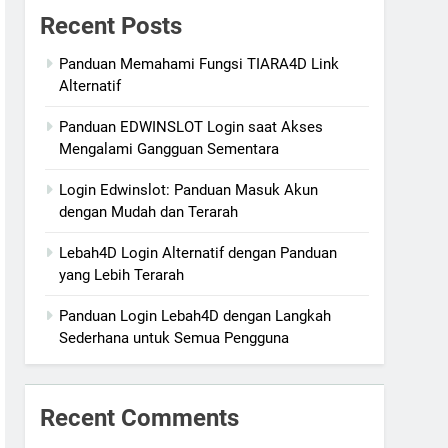
Recent Posts
Panduan Memahami Fungsi TIARA4D Link
Alternatif
Panduan EDWINSLOT Login saat Akses
Mengalami Gangguan Sementara
Login Edwinslot: Panduan Masuk Akun
dengan Mudah dan Terarah
Lebah4D Login Alternatif dengan Panduan
yang Lebih Terarah
Panduan Login Lebah4D dengan Langkah
Sederhana untuk Semua Pengguna
Recent Comments