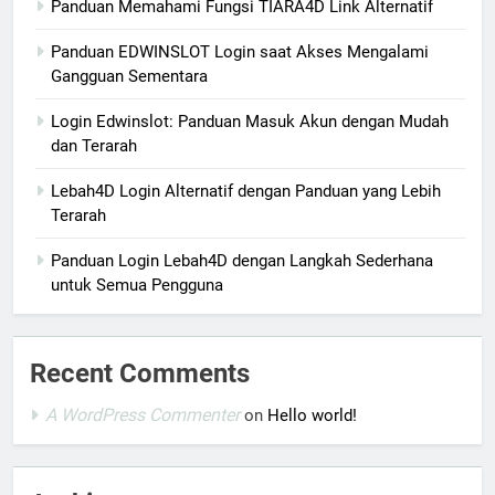
Panduan Memahami Fungsi TIARA4D Link Alternatif
Panduan EDWINSLOT Login saat Akses Mengalami
Gangguan Sementara
Login Edwinslot: Panduan Masuk Akun dengan Mudah
dan Terarah
Lebah4D Login Alternatif dengan Panduan yang Lebih
Terarah
Panduan Login Lebah4D dengan Langkah Sederhana
untuk Semua Pengguna
Recent Comments
A WordPress Commenter
on
Hello world!