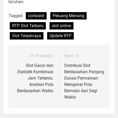
taruhan.
Tagged:
corlaslot
Peluang Menang
RTP Slot Terbaru
slot online
Slot Terpercaya
Update RTP
Previous:
Next:
Post
navigation
Slot Gacor dan
Distribusi Slot
Statistik Kombinasi
Berdasarkan Panjang
Jam Tertentu:
Durasi Permainan:
Analisis Pola
Mengenal Pola
Berdasarkan Waktu
Bermain dari Segi
Waktu