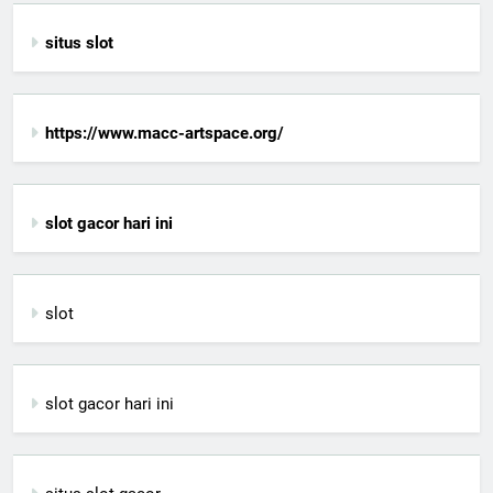
situs slot
https://www.macc-artspace.org/
slot gacor hari ini
slot
slot gacor hari ini