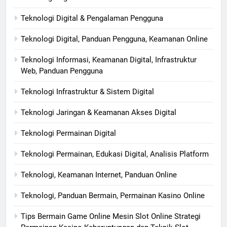
Teknologi Digital & Pengalaman Pengguna
Teknologi Digital, Panduan Pengguna, Keamanan Online
Teknologi Informasi, Keamanan Digital, Infrastruktur
Web, Panduan Pengguna
Teknologi Infrastruktur & Sistem Digital
Teknologi Jaringan & Keamanan Akses Digital
Teknologi Permainan Digital
Teknologi Permainan, Edukasi Digital, Analisis Platform
Teknologi, Keamanan Internet, Panduan Online
Teknologi, Panduan Bermain, Permainan Kasino Online
Tips Bermain Game Online Mesin Slot Online Strategi