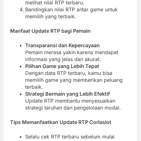
melihat nilai RTP terbaru.
Bandingkan nilai RTP antar game untuk
memilih yang terbaik.
Manfaat Update RTP bagi Pemain
Transparansi dan Kepercayaan
Pemain merasa yakin karena mendapat
informasi yang jelas dan akurat.
Pilihan Game yang Lebih Tepat
Dengan data RTP terbaru, kamu bisa
memilih game yang memberikan peluang
terbaik.
Strategi Bermain yang Lebih Efektif
Update RTP membantu menyesuaikan
strategi taruhan dan pengelolaan modal.
Tips Memanfaatkan Update RTP Corlaslot
Selalu cek RTP terbaru sebelum mulai