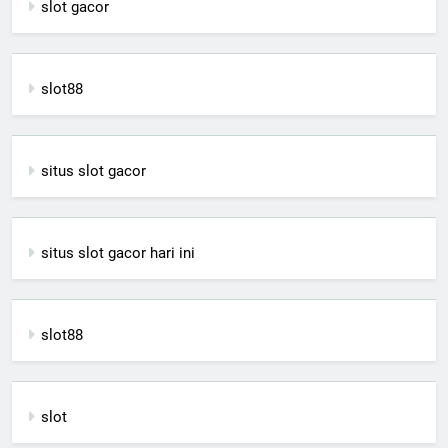
slot gacor
slot88
situs slot gacor
situs slot gacor hari ini
slot88
slot