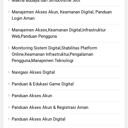
Makna Budaya dan Simbolisme Slot
Manajemen Akses Akun, Keamanan Digital, Panduan
Login Aman
Manajemen Akses,Keamanan Digital,Infrastruktur
Web,Panduan Pengguna
Monitoring Sistem Digital,Stabilitas Platform
Online,Keamanan Infrastruktur,Pengalaman
Pengguna,Manajemen Teknologi
Navigasi Akses Digital
Panduan & Edukasi Game Digital
Panduan Akses Akun
Panduan Akses Akun & Registrasi Aman
Panduan Akses Akun Digital