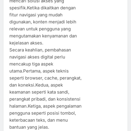
mencari solusi akses yang
spesifik.Ketika dikaitkan dengan
fitur navigasi yang mudah
digunakan, konten menjadi lebih
relevan untuk pengguna yang
mengutamakan kenyamanan dan
kejelasan akses.
Secara keahlian, pembahasan
navigasi akses digital perlu
mencakup tiga aspek
utama.Pertama, aspek teknis
seperti browser, cache, perangkat,
dan koneksi.Kedua, aspek
keamanan seperti kata sandi,
perangkat pribadi, dan konsistensi
halaman.Ketiga, aspek pengalaman
pengguna seperti posisi tombol,
keterbacaan teks, dan menu
bantuan yang jelas.