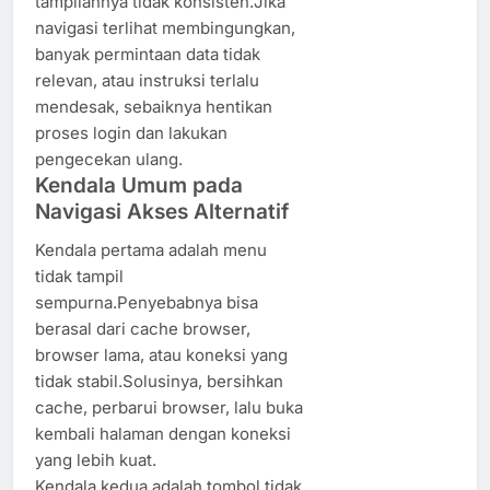
tampilannya tidak konsisten.Jika
navigasi terlihat membingungkan,
banyak permintaan data tidak
relevan, atau instruksi terlalu
mendesak, sebaiknya hentikan
proses login dan lakukan
pengecekan ulang.
Kendala Umum pada
Navigasi Akses Alternatif
Kendala pertama adalah menu
tidak tampil
sempurna.Penyebabnya bisa
berasal dari cache browser,
browser lama, atau koneksi yang
tidak stabil.Solusinya, bersihkan
cache, perbarui browser, lalu buka
kembali halaman dengan koneksi
yang lebih kuat.
Kendala kedua adalah tombol tidak