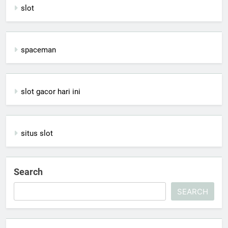
slot
spaceman
slot gacor hari ini
situs slot
Search
SEARCH