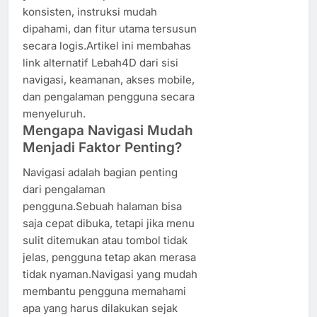
konsisten, instruksi mudah
dipahami, dan fitur utama tersusun
secara logis.Artikel ini membahas
link alternatif Lebah4D dari sisi
navigasi, keamanan, akses mobile,
dan pengalaman pengguna secara
menyeluruh.
Mengapa Navigasi Mudah
Menjadi Faktor Penting?
Navigasi adalah bagian penting
dari pengalaman
pengguna.Sebuah halaman bisa
saja cepat dibuka, tetapi jika menu
sulit ditemukan atau tombol tidak
jelas, pengguna tetap akan merasa
tidak nyaman.Navigasi yang mudah
membantu pengguna memahami
apa yang harus dilakukan sejak