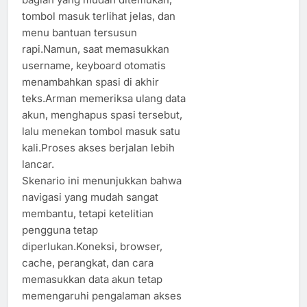
tombol masuk terlihat jelas, dan
menu bantuan tersusun
rapi.Namun, saat memasukkan
username, keyboard otomatis
menambahkan spasi di akhir
teks.Arman memeriksa ulang data
akun, menghapus spasi tersebut,
lalu menekan tombol masuk satu
kali.Proses akses berjalan lebih
lancar.
Skenario ini menunjukkan bahwa
navigasi yang mudah sangat
membantu, tetapi ketelitian
pengguna tetap
diperlukan.Koneksi, browser,
cache, perangkat, dan cara
memasukkan data akun tetap
memengaruhi pengalaman akses