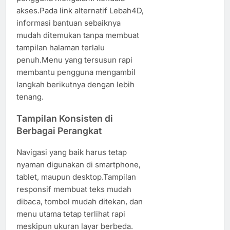
akses.Pada link alternatif Lebah4D,
informasi bantuan sebaiknya
mudah ditemukan tanpa membuat
tampilan halaman terlalu
penuh.Menu yang tersusun rapi
membantu pengguna mengambil
langkah berikutnya dengan lebih
tenang.
Tampilan Konsisten di
Berbagai Perangkat
Navigasi yang baik harus tetap
nyaman digunakan di smartphone,
tablet, maupun desktop.Tampilan
responsif membuat teks mudah
dibaca, tombol mudah ditekan, dan
menu utama tetap terlihat rapi
meskipun ukuran layar berbeda.