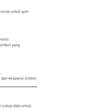
cocok untuk spin
osisi.
simbol yang
.
r dan ekspansi simbol.
 cukup data untuk