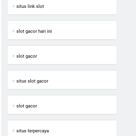
situs link slot
slot gacor hari ini
slot gacor
situs slot gacor
slot gacor
situs terpercaya