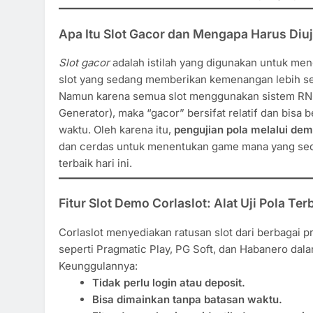
Apa Itu Slot Gacor dan Mengapa Harus Diuj
Slot gacor
adalah istilah yang digunakan untuk m
slot yang sedang memberikan kemenangan lebih ser
Namun karena semua slot menggunakan sistem R
Generator), maka “gacor” bersifat relatif dan bisa 
waktu. Oleh karena itu,
pengujian pola melalui de
dan cerdas untuk menentukan game mana yang se
terbaik hari ini.
Fitur Slot Demo Corlaslot: Alat Uji Pola Ter
Corlaslot menyediakan ratusan slot dari berbagai p
seperti Pragmatic Play, PG Soft, dan Habanero da
Keunggulannya:
Tidak perlu login atau deposit.
Bisa dimainkan tanpa batasan waktu.