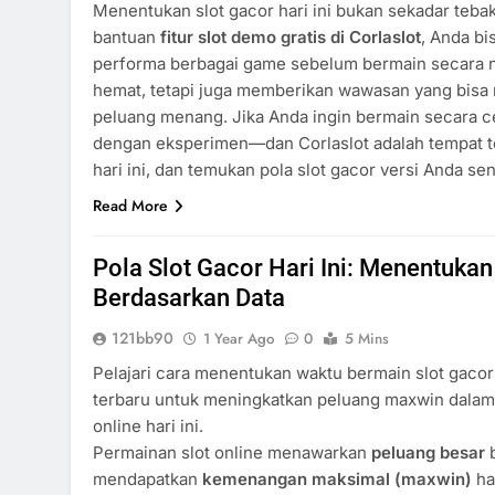
Menentukan slot gacor hari ini bukan sekadar teb
bantuan
fitur slot demo gratis di Corlaslot
, Anda bi
performa berbagai game sebelum bermain secara ny
hemat, tetapi juga memberikan wawasan yang bisa
peluang menang. Jika Anda ingin bermain secara ce
dengan eksperimen—dan Corlaslot adalah tempat te
hari ini, dan temukan pola slot gacor versi Anda sen
Read More
Pola Slot Gacor Hari Ini: Menentuka
Berdasarkan Data
121bb90
1 Year Ago
0
5 Mins
Pelajari cara menentukan waktu bermain slot gacor
terbaru untuk meningkatkan peluang maxwin dalam
online hari ini.
Permainan slot online menawarkan
peluang besar
b
mendapatkan
kemenangan maksimal (maxwin)
ha