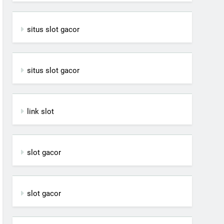
situs slot gacor
situs slot gacor
link slot
slot gacor
slot gacor