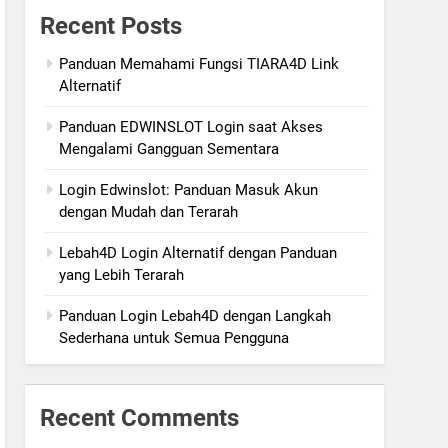
Recent Posts
Panduan Memahami Fungsi TIARA4D Link
Alternatif
Panduan EDWINSLOT Login saat Akses
Mengalami Gangguan Sementara
Login Edwinslot: Panduan Masuk Akun
dengan Mudah dan Terarah
Lebah4D Login Alternatif dengan Panduan
yang Lebih Terarah
Panduan Login Lebah4D dengan Langkah
Sederhana untuk Semua Pengguna
Recent Comments