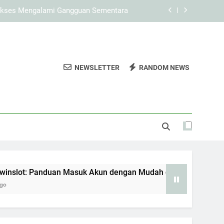
Akses Mengalami Gangguan Sementara
Masuk Akun dengan Mudah dan Terarah
tif dengan Panduan yang Lebih Terarah
NEWSLETTER
RANDOM NEWS
hami Fungsi TIARA4D Link Alternatif
Akses Mengalami Gangguan Sementara
omunica. Untuk Bisnis Modern Yang Dinamis.
Masuk Akun dengan Mudah dan Terarah
tif dengan Panduan yang Lebih Terarah
anduan Masuk Akun dengan Mudah dan Terarah
Lebah4D 
2 Months A