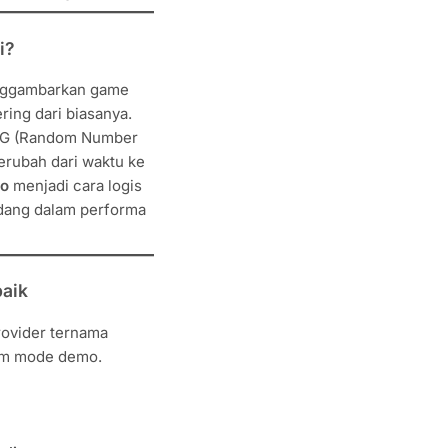
i?
enggambarkan game
ing dari biasanya.
NG (Random Number
berubah dari waktu ke
mo
menjadi cara logis
dang dalam performa
baik
rovider ternama
lam mode demo.