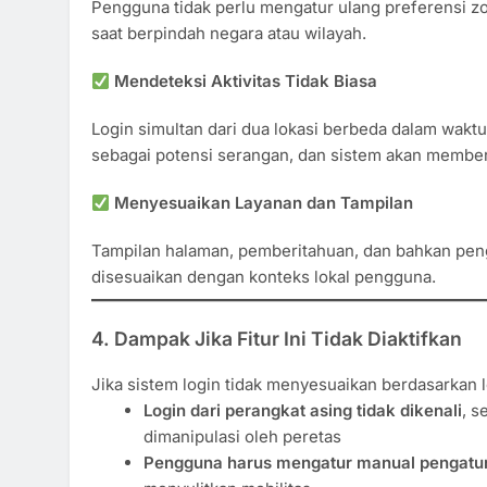
Pengguna tidak perlu mengatur ulang preferensi z
saat berpindah negara atau wilayah.
Mendeteksi Aktivitas Tidak Biasa
Login simultan dari dua lokasi berbeda dalam waktu 
sebagai potensi serangan, dan sistem akan member
Menyesuaikan Layanan dan Tampilan
Tampilan halaman, pemberitahuan, dan bahkan penga
disesuaikan dengan konteks lokal pengguna.
4. Dampak Jika Fitur Ini Tidak Diaktifkan
Jika sistem login tidak menyesuaikan berdasarkan l
Login dari perangkat asing tidak dikenali
, s
dimanipulasi oleh peretas
Pengguna harus mengatur manual pengatu