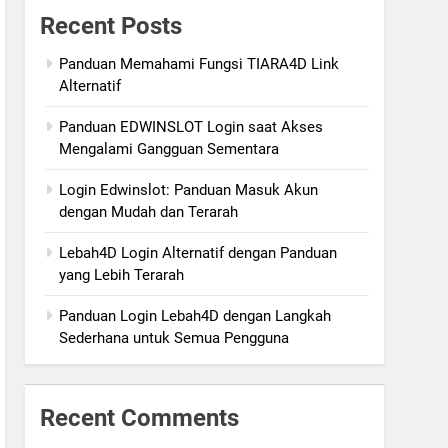
Recent Posts
Panduan Memahami Fungsi TIARA4D Link
Alternatif
Panduan EDWINSLOT Login saat Akses
Mengalami Gangguan Sementara
Login Edwinslot: Panduan Masuk Akun
dengan Mudah dan Terarah
Lebah4D Login Alternatif dengan Panduan
yang Lebih Terarah
Panduan Login Lebah4D dengan Langkah
Sederhana untuk Semua Pengguna
Recent Comments