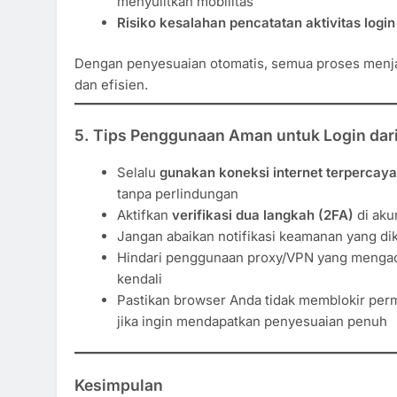
menyulitkan mobilitas
Risiko kesalahan pencatatan aktivitas logi
Dengan penyesuaian otomatis, semua proses menjad
dan efisien.
5. Tips Penggunaan Aman untuk Login dari
Selalu
gunakan koneksi internet terpercaya
tanpa perlindungan
Aktifkan
verifikasi dua langkah (2FA)
di aku
Jangan abaikan notifikasi keamanan yang dik
Hindari penggunaan proxy/VPN yang mengac
kendali
Pastikan browser Anda tidak memblokir perm
jika ingin mendapatkan penyesuaian penuh
Kesimpulan