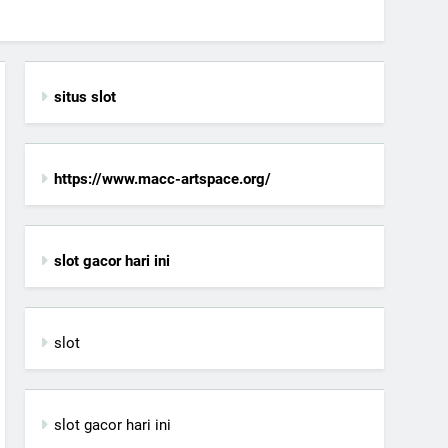
situs slot
https://www.macc-artspace.org/
slot gacor hari ini
slot
slot gacor hari ini