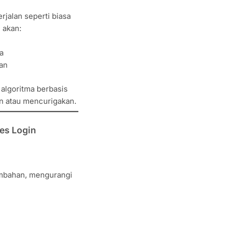
erjalan seperti biasa
 akan:
a
an
algoritma berbasis
n atau mencurigakan.
es Login
tambahan, mengurangi