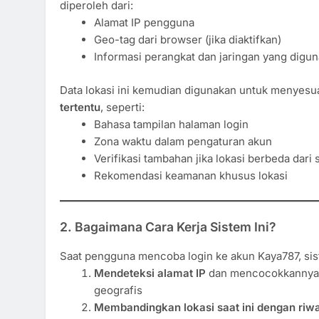
diperoleh dari:
Alamat IP pengguna
Geo-tag dari browser (jika diaktifkan)
Informasi perangkat dan jaringan yang digu
Data lokasi ini kemudian digunakan untuk menyes
tertentu
, seperti:
Bahasa tampilan halaman login
Zona waktu dalam pengaturan akun
Verifikasi tambahan jika lokasi berbeda dar
Rekomendasi keamanan khusus lokasi
2. Bagaimana Cara Kerja Sistem Ini?
Saat pengguna mencoba login ke akun Kaya787, sis
Mendeteksi alamat IP
dan mencocokkannya 
geografis
Membandingkan lokasi saat ini dengan riwa