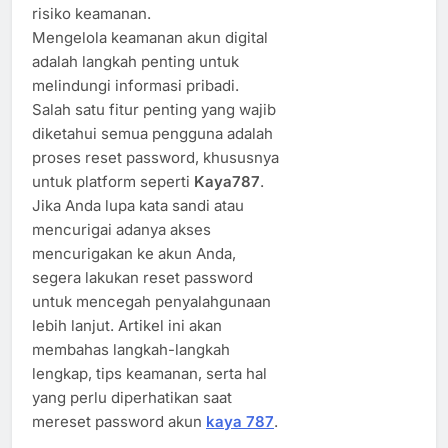
risiko keamanan.
Mengelola keamanan akun digital
adalah langkah penting untuk
melindungi informasi pribadi.
Salah satu fitur penting yang wajib
diketahui semua pengguna adalah
proses reset password, khususnya
untuk platform seperti
Kaya787
.
Jika Anda lupa kata sandi atau
mencurigai adanya akses
mencurigakan ke akun Anda,
segera lakukan reset password
untuk mencegah penyalahgunaan
lebih lanjut. Artikel ini akan
membahas langkah-langkah
lengkap, tips keamanan, serta hal
yang perlu diperhatikan saat
mereset password akun
kaya 787
.