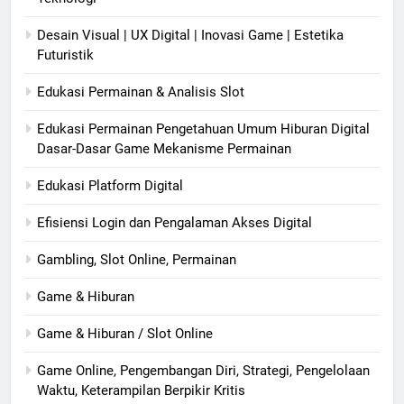
Desain Visual | UX Digital | Inovasi Game | Estetika
Futuristik
Edukasi Permainan & Analisis Slot
Edukasi Permainan Pengetahuan Umum Hiburan Digital
Dasar-Dasar Game Mekanisme Permainan
Edukasi Platform Digital
Efisiensi Login dan Pengalaman Akses Digital
Gambling, Slot Online, Permainan
Game & Hiburan
Game & Hiburan / Slot Online
Game Online, Pengembangan Diri, Strategi, Pengelolaan
Waktu, Keterampilan Berpikir Kritis