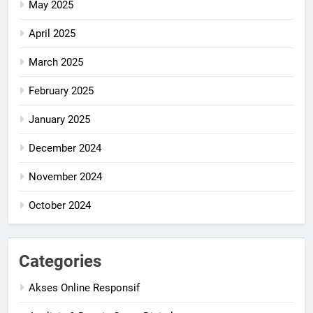
May 2025
April 2025
March 2025
February 2025
January 2025
December 2024
November 2024
October 2024
Categories
Akses Online Responsif