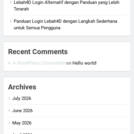
Lebah4D Login Alternatif dengan Panduan yang Lebih
Terarah
Panduan Login Lebah4D dengan Langkah Sederhana
untuk Semua Pengguna
Recent Comments
A WordPress Commenter
on
Hello world!
Archives
July 2026
June 2026
May 2026