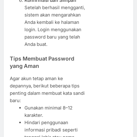
Konfirmasi dan Simpan
Setelah berhasil mengganti,
sistem akan mengarahkan
Anda kembali ke halaman
login. Login menggunakan
password baru yang telah
Anda buat.
Tips Membuat Password
yang Aman
Agar akun tetap aman ke
depannya, berikut beberapa tips
penting dalam membuat kata sandi
baru:
Gunakan minimal 8–12
karakter.
Hindari penggunaan
informasi pribadi seperti