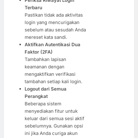
Periksa Riwayat Login
Terbaru
Pastikan tidak ada aktivitas
login yang mencurigakan
sebelum atau sesudah Anda
mereset kata sandi.
Aktifkan Autentikasi Dua
Faktor (2FA)
Tambahkan lapisan
keamanan dengan
mengaktifkan verifikasi
tambahan setiap kali login.
Logout dari Semua
Perangkat
Beberapa sistem
menyediakan fitur untuk
keluar dari semua sesi aktif
sebelumnya. Gunakan opsi
ini jika Anda curiga akun