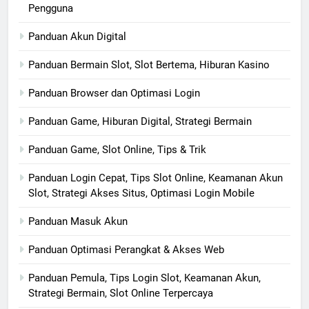
Pengguna
Panduan Akun Digital
Panduan Bermain Slot, Slot Bertema, Hiburan Kasino
Panduan Browser dan Optimasi Login
Panduan Game, Hiburan Digital, Strategi Bermain
Panduan Game, Slot Online, Tips & Trik
Panduan Login Cepat, Tips Slot Online, Keamanan Akun
Slot, Strategi Akses Situs, Optimasi Login Mobile
Panduan Masuk Akun
Panduan Optimasi Perangkat & Akses Web
Panduan Pemula, Tips Login Slot, Keamanan Akun,
Strategi Bermain, Slot Online Terpercaya