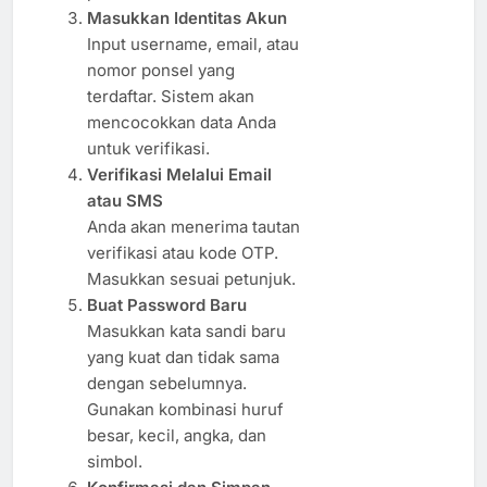
Masukkan Identitas Akun
Input username, email, atau
nomor ponsel yang
terdaftar. Sistem akan
mencocokkan data Anda
untuk verifikasi.
Verifikasi Melalui Email
atau SMS
Anda akan menerima tautan
verifikasi atau kode OTP.
Masukkan sesuai petunjuk.
Buat Password Baru
Masukkan kata sandi baru
yang kuat dan tidak sama
dengan sebelumnya.
Gunakan kombinasi huruf
besar, kecil, angka, dan
simbol.