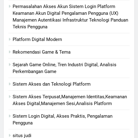
Permasalahan Akses Akun Sistem Login Platform
Keamanan Akun Digital Pengalaman Pengguna (UX)
Manajemen Autentikasi Infrastruktur Teknologi Panduan
Teknis Pengguna
Platform Digital Modern
Rekomendasi Game & Tema
Sejarah Game Online, Tren Industri Digital, Analisis
Perkembangan Game
Sistem Akses dan Teknologi Platform
Sistem Akses Terpusat,Manajemen Identitas,Keamanan
Akses Digital,Manajemen Sesi,Analisis Platform
Sistem Login Digital, Akses Praktis, Pengalaman
Pengguna
situs judi