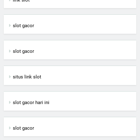
slot gacor
slot gacor
situs link slot
slot gacor hari ini
slot gacor