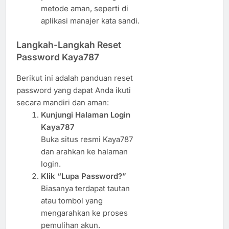
metode aman, seperti di
aplikasi manajer kata sandi.
Langkah-Langkah Reset
Password Kaya787
Berikut ini adalah panduan reset
password yang dapat Anda ikuti
secara mandiri dan aman:
Kunjungi Halaman Login
Kaya787
Buka situs resmi Kaya787
dan arahkan ke halaman
login.
Klik “Lupa Password?”
Biasanya terdapat tautan
atau tombol yang
mengarahkan ke proses
pemulihan akun.