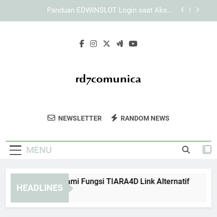
Skip
Login Edwinslot: Panduan Masuk Akun dengan
to
Mudah dan Terarah
content
Lebah4D Login Alternatif dengan Panduan yang
Lebih Terarah
Panduan Memahami Fungsi TIARA4D Link
Alternatif
Panduan EDWINSLOT Login saat Akses
Mengalami Gangguan Sementara
Login Edwinslot: Panduan Masuk Akun dengan
Mudah dan Terarah
RD7 Comunica
Perkuat Komunikasi Bisnis Anda Dengan
Lebah4D Login Alternatif dengan Panduan yang
NEWSLETTER
RANDOM NEWS
Lebih Terarah
Layanan Profesional Dari RD7 Comunica.
Untuk Bisnis Modern Yang Dinamis.
MENU
anduan Memahami Fungsi TIARA4D Link Alternatif
Pand
HEADLINES
Weeks Ago
1 Mon