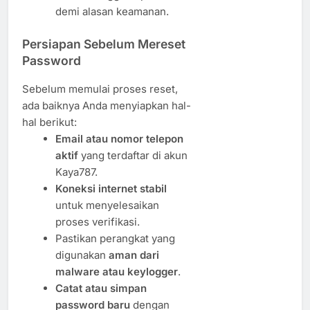
demi alasan keamanan.
Persiapan Sebelum Mereset
Password
Sebelum memulai proses reset,
ada baiknya Anda menyiapkan hal-
hal berikut:
Email atau nomor telepon
aktif
yang terdaftar di akun
Kaya787.
Koneksi internet stabil
untuk menyelesaikan
proses verifikasi.
Pastikan perangkat yang
digunakan
aman dari
malware atau keylogger
.
Catat atau simpan
password baru
dengan