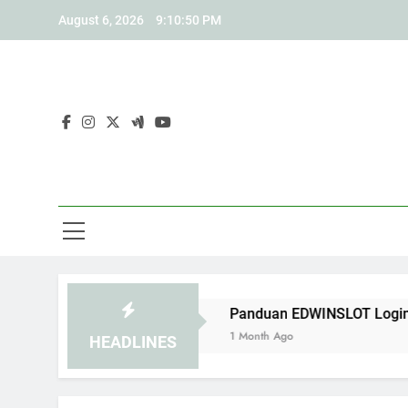
Skip
August 6, 2026
9:10:51 PM
to
content
RD7
Perkuat K
D Link Alternatif
Panduan EDWINSLOT Login saat Ak
1 Month Ago
HEADLINES