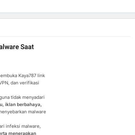
alware Saat
membuka Kaya787 link
VPN, dan verifikasi
guna tidak menyadari
su, iklan berbahaya,
 menyebarkan malware
i infeksi malware,
erta menerapkan