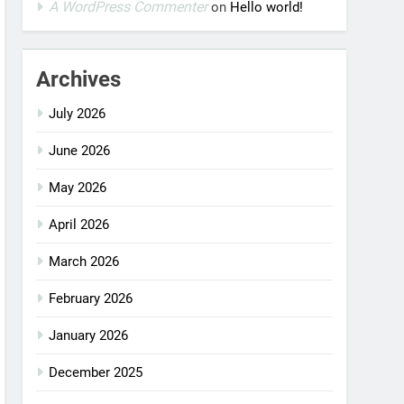
A WordPress Commenter
on
Hello world!
Archives
July 2026
June 2026
May 2026
April 2026
March 2026
February 2026
January 2026
December 2025