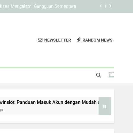
Akses Mengalami Gangguan Sementara
Masuk Akun dengan Mudah dan Terarah
tif dengan Panduan yang Lebih Terarah
NEWSLETTER
RANDOM NEWS
hami Fungsi TIARA4D Link Alternatif
Akses Mengalami Gangguan Sementara
omunica. Untuk Bisnis Modern Yang Dinamis.
Masuk Akun dengan Mudah dan Terarah
tif dengan Panduan yang Lebih Terarah
 Panduan Masuk Akun dengan Mudah dan Terarah
Lebah4
2 Month