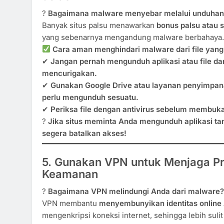
?
Bagaimana malware menyebar melalui unduhan
Banyak situs palsu menawarkan
bonus palsu atau 
yang sebenarnya mengandung malware berbahaya.
Cara aman menghindari malware dari file yang
✔
Jangan pernah mengunduh aplikasi atau file dar
mencurigakan.
✔
Gunakan Google Drive atau layanan penyimpana
perlu mengunduh sesuatu.
✔
Periksa file dengan antivirus sebelum membuk
?
Jika situs meminta Anda mengunduh aplikasi ta
segera batalkan akses!
5. Gunakan VPN untuk Menjaga Pr
Keamanan
?
Bagaimana VPN melindungi Anda dari malware?
VPN membantu
menyembunyikan identitas online
mengenkripsi koneksi internet, sehingga lebih suli