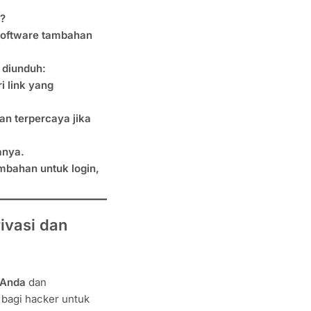
?
software tambahan
 diunduh:
i link yang
n terpercaya jika
anya.
mbahan untuk login,
ivasi dan
 Anda
dan
t bagi hacker untuk