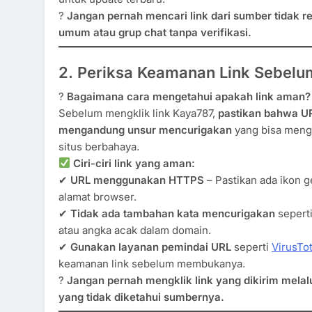
?
Jangan pernah mencari link dari sumber tidak r
umum atau grup chat tanpa verifikasi.
2. Periksa Keamanan Link Sebe
?
Bagaimana cara mengetahui apakah link aman?
Sebelum mengklik link Kaya787,
pastikan bahwa UR
mengandung unsur mencurigakan
yang bisa meng
situs berbahaya.
Ciri-ciri link yang aman:
✔
URL menggunakan HTTPS
– Pastikan ada ikon g
alamat browser.
✔
Tidak ada tambahan kata mencurigakan
seperti
atau angka acak dalam domain.
✔
Gunakan layanan pemindai URL
seperti
VirusTot
keamanan link sebelum membukanya.
?
Jangan pernah mengklik link yang dikirim melal
yang tidak diketahui sumbernya.