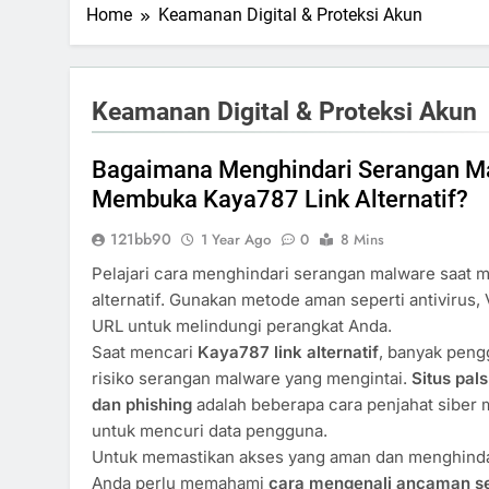
Home
Keamanan Digital & Proteksi Akun
Keamanan Digital & Proteksi Akun
Bagaimana Menghindari Serangan M
Membuka Kaya787 Link Alternatif?
121bb90
1 Year Ago
0
8 Mins
Pelajari cara menghindari serangan malware saat 
alternatif. Gunakan metode aman seperti antivirus, 
URL untuk melindungi perangkat Anda.
Saat mencari
Kaya787 link alternatif
, banyak peng
risiko serangan malware yang mengintai.
Situs pal
dan phishing
adalah beberapa cara penjahat siber
untuk mencuri data pengguna.
Untuk memastikan akses yang aman dan menghindar
Anda perlu memahami
cara mengenali ancaman s