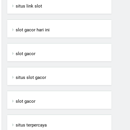
situs link slot
slot gacor hari ini
slot gacor
situs slot gacor
slot gacor
situs terpercaya