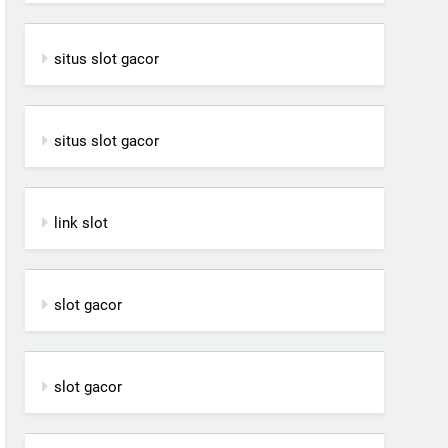
situs slot gacor
situs slot gacor
link slot
slot gacor
slot gacor