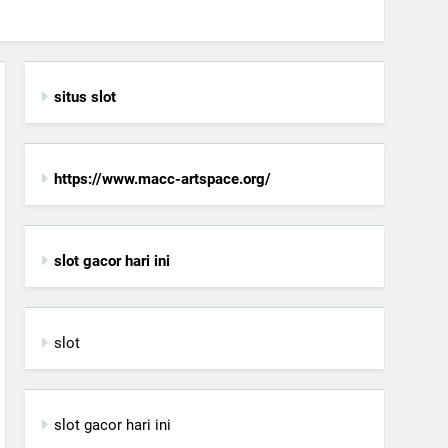
situs slot
https://www.macc-artspace.org/
slot gacor hari ini
slot
slot gacor hari ini