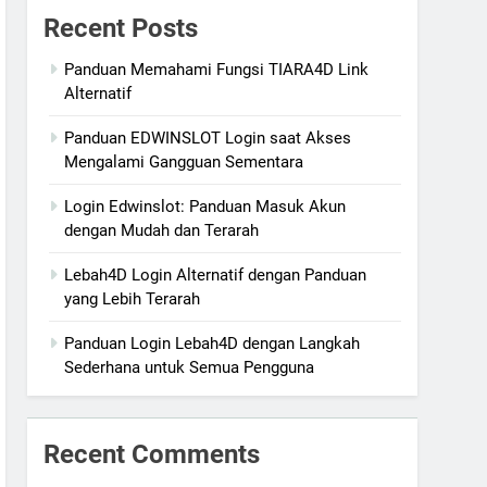
Recent Posts
Panduan Memahami Fungsi TIARA4D Link
Alternatif
Panduan EDWINSLOT Login saat Akses
Mengalami Gangguan Sementara
Login Edwinslot: Panduan Masuk Akun
dengan Mudah dan Terarah
Lebah4D Login Alternatif dengan Panduan
yang Lebih Terarah
Panduan Login Lebah4D dengan Langkah
Sederhana untuk Semua Pengguna
Recent Comments