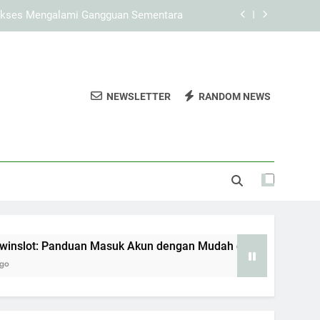
Akses Mengalami Gangguan Sementara
Masuk Akun dengan Mudah dan Terarah
tif dengan Panduan yang Lebih Terarah
NEWSLETTER
RANDOM NEWS
hami Fungsi TIARA4D Link Alternatif
Akses Mengalami Gangguan Sementara
omunica. Untuk Bisnis Modern Yang Dinamis.
Masuk Akun dengan Mudah dan Terarah
tif dengan Panduan yang Lebih Terarah
anduan Masuk Akun dengan Mudah dan Terarah
Lebah4D 
2 Months A