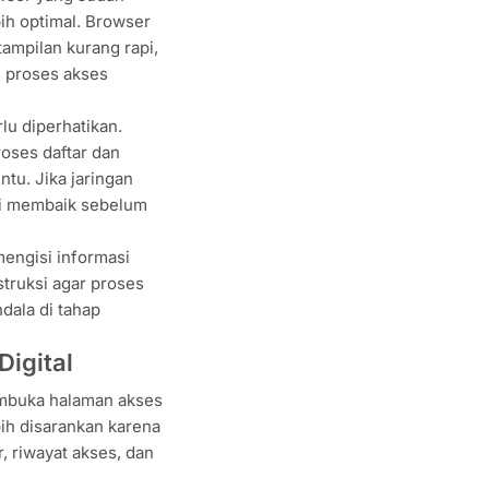
bih optimal. Browser
ampilan kurang rapi,
, proses akses
lu diperhatikan.
oses daftar dan
tu. Jika jaringan
si membaik sebelum
mengisi informasi
struksi agar proses
dala di tahap
igital
mbuka halaman akses
bih disarankan karena
 riwayat akses, dan