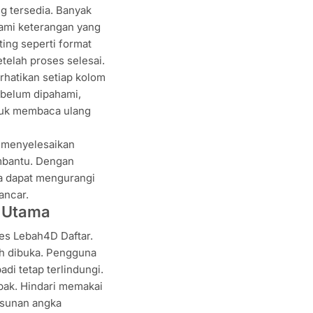
g tersedia. Banyak
mi keterangan yang
nting seperti format
etelah proses selesai.
erhatikan setiap kolom
g belum dipahami,
ntuk membaca ulang
 menyelesaikan
embantu. Dengan
a dapat mengurangi
ancar.
s Utama
es Lebah4D Daftar.
ah dibuka. Pengguna
adi tetap terlindungi.
bak. Hindari memakai
susunan angka