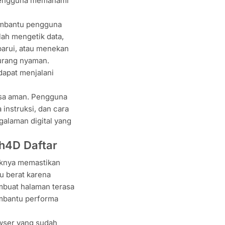
 pengguna memahami
embantu pengguna
ah mengetik data,
barui, atau menekan
kurang nyaman.
apat menjalani
sa aman. Pengguna
instruksi, dan cara
galaman digital yang
h4D Daftar
iknya memastikan
lu berat karena
embuat halaman terasa
embantu performa
owser yang sudah