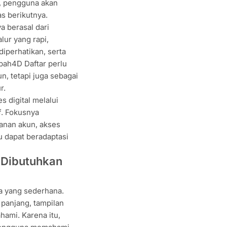
l, pengguna akan
as berikutnya.
a berasal dari
ur yang rapi,
iperhatikan, serta
bah4D Daftar perlu
, tetapi juga sebagai
r.
 digital melalui
f. Fokusnya
anan akun, akses
u dapat beradaptasi
 Dibutuhkan
a yang sederhana.
 panjang, tampilan
hami. Karena itu,