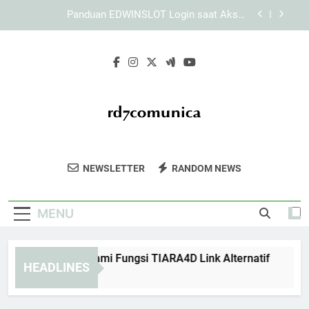
Skip
Login Edwinslot: Panduan Masuk Akun dengan
to
Mudah dan Terarah
content
Lebah4D Login Alternatif dengan Panduan yang
Lebih Terarah
Panduan Memahami Fungsi TIARA4D Link
Alternatif
Panduan EDWINSLOT Login saat Akses
Mengalami Gangguan Sementara
Login Edwinslot: Panduan Masuk Akun dengan
Mudah dan Terarah
RD7 Comunica
Perkuat Komunikasi Bisnis Anda Dengan
Lebah4D Login Alternatif dengan Panduan yang
NEWSLETTER
RANDOM NEWS
Lebih Terarah
Layanan Profesional Dari RD7 Comunica.
Untuk Bisnis Modern Yang Dinamis.
MENU
nduan Memahami Fungsi TIARA4D Link Alternatif
Pand
HEADLINES
Weeks Ago
1 Mon