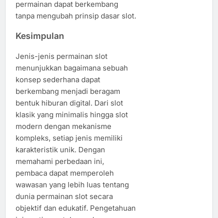
permainan dapat berkembang
tanpa mengubah prinsip dasar slot.
Kesimpulan
Jenis-jenis permainan slot
menunjukkan bagaimana sebuah
konsep sederhana dapat
berkembang menjadi beragam
bentuk hiburan digital. Dari slot
klasik yang minimalis hingga slot
modern dengan mekanisme
kompleks, setiap jenis memiliki
karakteristik unik. Dengan
memahami perbedaan ini,
pembaca dapat memperoleh
wawasan yang lebih luas tentang
dunia permainan slot secara
objektif dan edukatif. Pengetahuan