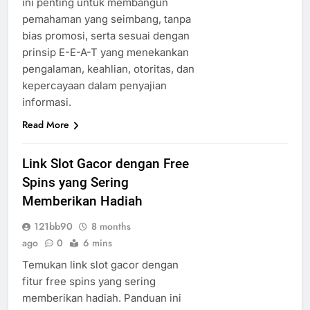
ini penting untuk membangun
pemahaman yang seimbang, tanpa
bias promosi, serta sesuai dengan
prinsip E-E-A-T yang menekankan
pengalaman, keahlian, otoritas, dan
kepercayaan dalam penyajian
informasi.
Read More
Link Slot Gacor dengan Free
Spins yang Sering
Memberikan Hadiah
121bb90
8 months
ago
0
6 mins
Temukan link slot gacor dengan
fitur free spins yang sering
memberikan hadiah. Panduan ini