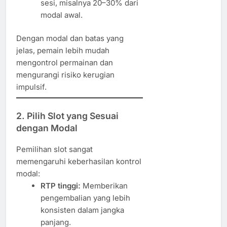
sesi, misalnya 20–30% dari
modal awal.
Dengan modal dan batas yang
jelas, pemain lebih mudah
mengontrol permainan dan
mengurangi risiko kerugian
impulsif.
2. Pilih Slot yang Sesuai
dengan Modal
Pemilihan slot sangat
memengaruhi keberhasilan kontrol
modal:
RTP tinggi:
Memberikan
pengembalian yang lebih
konsisten dalam jangka
panjang.