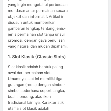
yang ingin mengetahui perbedaan
mendasar antar permainan secara
objektif dan informatif. Artikel ini
disusun untuk memberikan
gambaran lengkap tentang jenis-
jenis permainan slot tanpa unsur
promosi, dengan gaya penulisan
yang natural dan mudah dipahami.
1. Slot Klasik (Classic Slots)
Slot klasik adalah bentuk paling
awal dari permainan slot.
Umumnya, slot ini memiliki tiga
gulungan (reels) dengan simbol-
simbol sederhana seperti angka,
buah, lonceng, atau ikon
tradisional lainnya. Karakteristik
utama slot klasik adalah