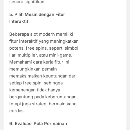
secara signifikan.
5. Pilih Mesin dengan Fitur
Interaktif
Beberapa slot modern memiliki
fitur interaktif yang meningkatkan
potensi free spins, seperti simbol
liar, multiplier, atau mini-game.
Memahami cara kerja fitur ini
memungkinkan pemain
memaksimalkan keuntungan dari
setiap free spin, sehingga
kemenangan tidak hanya
bergantung pada keberuntungan,
tetapi juga strategi bermain yang
cerdas.
6. Evaluasi Pola Permainan