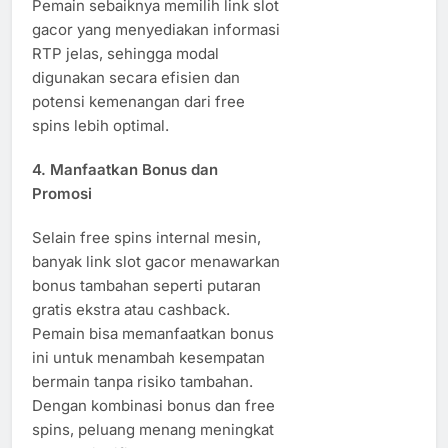
Pemain sebaiknya memilih link slot
gacor yang menyediakan informasi
RTP jelas, sehingga modal
digunakan secara efisien dan
potensi kemenangan dari free
spins lebih optimal.
4. Manfaatkan Bonus dan
Promosi
Selain free spins internal mesin,
banyak link slot gacor menawarkan
bonus tambahan seperti putaran
gratis ekstra atau cashback.
Pemain bisa memanfaatkan bonus
ini untuk menambah kesempatan
bermain tanpa risiko tambahan.
Dengan kombinasi bonus dan free
spins, peluang menang meningkat