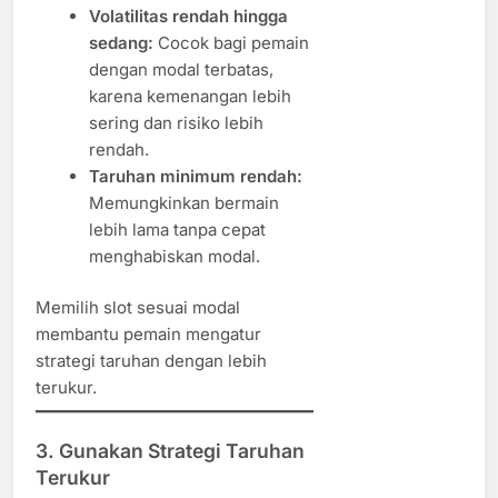
Volatilitas rendah hingga
sedang:
Cocok bagi pemain
dengan modal terbatas,
karena kemenangan lebih
sering dan risiko lebih
rendah.
Taruhan minimum rendah:
Memungkinkan bermain
lebih lama tanpa cepat
menghabiskan modal.
Memilih slot sesuai modal
membantu pemain mengatur
strategi taruhan dengan lebih
terukur.
3. Gunakan Strategi Taruhan
Terukur