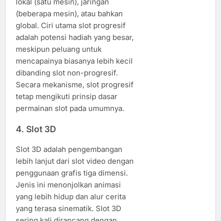
lokal (satu mesin), jaringan
(beberapa mesin), atau bahkan
global. Ciri utama slot progresif
adalah potensi hadiah yang besar,
meskipun peluang untuk
mencapainya biasanya lebih kecil
dibanding slot non-progresif.
Secara mekanisme, slot progresif
tetap mengikuti prinsip dasar
permainan slot pada umumnya.
4. Slot 3D
Slot 3D adalah pengembangan
lebih lanjut dari slot video dengan
penggunaan grafis tiga dimensi.
Jenis ini menonjolkan animasi
yang lebih hidup dan alur cerita
yang terasa sinematik. Slot 3D
sering kali dirancang dengan