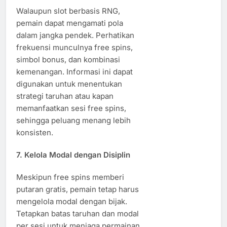
Walaupun slot berbasis RNG,
pemain dapat mengamati pola
dalam jangka pendek. Perhatikan
frekuensi munculnya free spins,
simbol bonus, dan kombinasi
kemenangan. Informasi ini dapat
digunakan untuk menentukan
strategi taruhan atau kapan
memanfaatkan sesi free spins,
sehingga peluang menang lebih
konsisten.
7. Kelola Modal dengan Disiplin
Meskipun free spins memberi
putaran gratis, pemain tetap harus
mengelola modal dengan bijak.
Tetapkan batas taruhan dan modal
per sesi untuk menjaga permainan