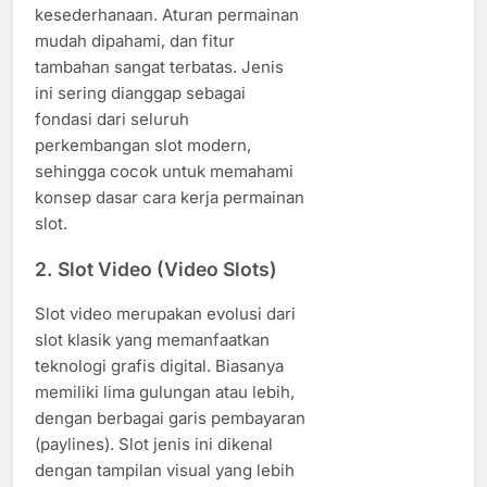
kesederhanaan. Aturan permainan
mudah dipahami, dan fitur
tambahan sangat terbatas. Jenis
ini sering dianggap sebagai
fondasi dari seluruh
perkembangan slot modern,
sehingga cocok untuk memahami
konsep dasar cara kerja permainan
slot.
2. Slot Video (Video Slots)
Slot video merupakan evolusi dari
slot klasik yang memanfaatkan
teknologi grafis digital. Biasanya
memiliki lima gulungan atau lebih,
dengan berbagai garis pembayaran
(paylines). Slot jenis ini dikenal
dengan tampilan visual yang lebih