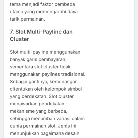
tema menjadi faktor pembeda
utama yang memengaruhi daya
tarik permainan.
7. Slot Multi-Payline dan
Cluster
Slot multi-payline menggunakan
banyak garis pembayaran,
sementara slot cluster tidak
menggunakan paylines tradisional.
Sebagai gantinya, kemenangan
ditentukan oleh kelompok simbol
yang berdekatan. Slot cluster
menawarkan pendekatan
mekanisme yang berbeda,
sehingga menambah variasi dalam
dunia permainan slot. Jenis ini
menunjukkan bagaimana desain