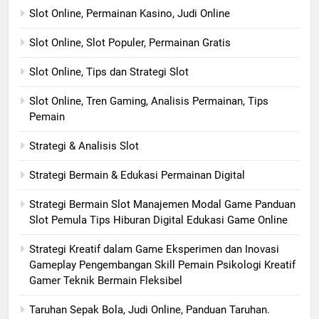
Slot Online, Permainan Kasino, Judi Online
Slot Online, Slot Populer, Permainan Gratis
Slot Online, Tips dan Strategi Slot
Slot Online, Tren Gaming, Analisis Permainan, Tips
Pemain
Strategi & Analisis Slot
Strategi Bermain & Edukasi Permainan Digital
Strategi Bermain Slot Manajemen Modal Game Panduan
Slot Pemula Tips Hiburan Digital Edukasi Game Online
Strategi Kreatif dalam Game Eksperimen dan Inovasi
Gameplay Pengembangan Skill Pemain Psikologi Kreatif
Gamer Teknik Bermain Fleksibel
Taruhan Sepak Bola, Judi Online, Panduan Taruhan.