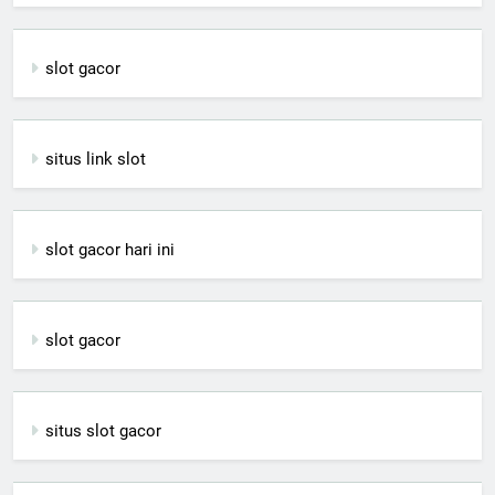
slot gacor
situs link slot
slot gacor hari ini
slot gacor
situs slot gacor