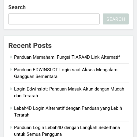
Search
SEARCH
Recent Posts
Panduan Memahami Fungsi TIARA4D Link Alternatif
Panduan EDWINSLOT Login saat Akses Mengalami
Gangguan Sementara
Login Edwinslot: Panduan Masuk Akun dengan Mudah
dan Terarah
Lebah4D Login Alternatif dengan Panduan yang Lebih
Terarah
Panduan Login Lebah4D dengan Langkah Sederhana
untuk Semua Pengguna