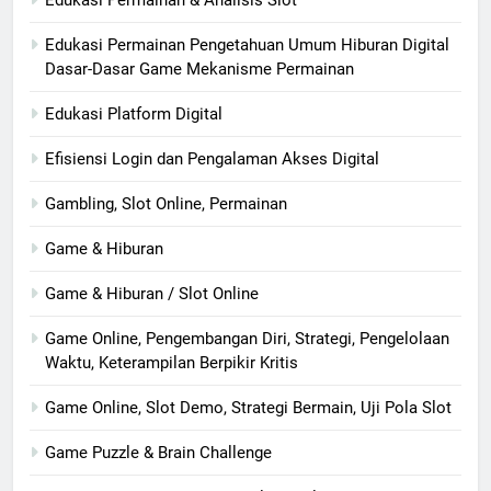
Edukasi Permainan & Analisis Slot
Edukasi Permainan Pengetahuan Umum Hiburan Digital
Dasar-Dasar Game Mekanisme Permainan
Edukasi Platform Digital
Efisiensi Login dan Pengalaman Akses Digital
Gambling, Slot Online, Permainan
Game & Hiburan
Game & Hiburan / Slot Online
Game Online, Pengembangan Diri, Strategi, Pengelolaan
Waktu, Keterampilan Berpikir Kritis
Game Online, Slot Demo, Strategi Bermain, Uji Pola Slot
Game Puzzle & Brain Challenge