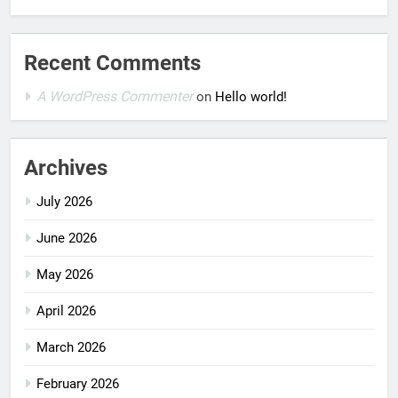
Recent Comments
A WordPress Commenter
on
Hello world!
Archives
July 2026
June 2026
May 2026
April 2026
March 2026
February 2026