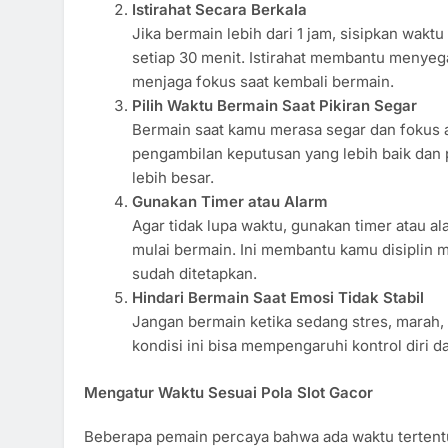
Istirahat Secara Berkala
Jika bermain lebih dari 1 jam, sisipkan waktu 
setiap 30 menit. Istirahat membantu menyeg
menjaga fokus saat kembali bermain.
Pilih Waktu Bermain Saat Pikiran Segar
Bermain saat kamu merasa segar dan fokus
pengambilan keputusan yang lebih baik dan
lebih besar.
Gunakan Timer atau Alarm
Agar tidak lupa waktu, gunakan timer atau al
mulai bermain. Ini membantu kamu disiplin m
sudah ditetapkan.
Hindari Bermain Saat Emosi Tidak Stabil
Jangan bermain ketika sedang stres, marah, 
kondisi ini bisa mempengaruhi kontrol diri da
Mengatur Waktu Sesuai Pola Slot Gacor
Beberapa pemain percaya bahwa ada waktu tertentu