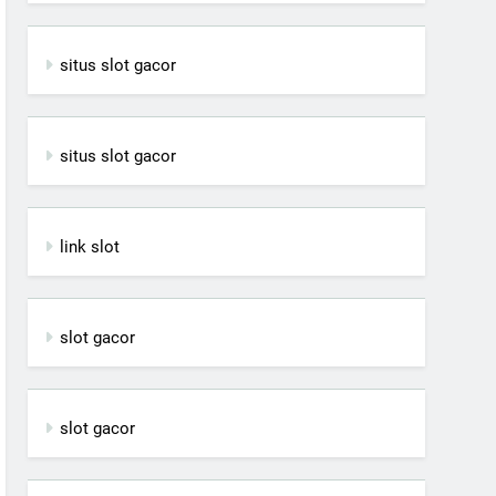
situs slot gacor
situs slot gacor
link slot
slot gacor
slot gacor