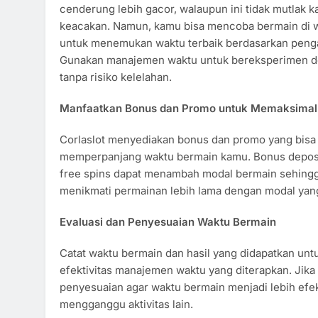
cenderung lebih gacor, walaupun ini tidak mutlak
keacakan. Namun, kamu bisa mencoba bermain di 
untuk menemukan waktu terbaik berdasarkan penga
Gunakan manajemen waktu untuk bereksperimen de
tanpa risiko kelelahan.
Manfaatkan Bonus dan Promo untuk Memaksimal
Corlaslot menyediakan bonus dan promo yang bis
memperpanjang waktu bermain kamu. Bonus deposi
free spins dapat menambah modal bermain sehing
menikmati permainan lebih lama dengan modal yang 
Evaluasi dan Penyesuaian Waktu Bermain
Catat waktu bermain dan hasil yang didapatkan un
efektivitas manajemen waktu yang diterapkan. Jika 
penyesuaian agar waktu bermain menjadi lebih efekt
mengganggu aktivitas lain.