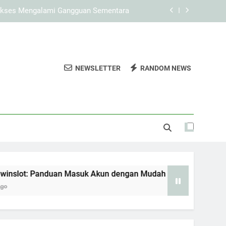
Akses Mengalami Gangguan Sementara
Masuk Akun dengan Mudah dan Terarah
tif dengan Panduan yang Lebih Terarah
NEWSLETTER
RANDOM NEWS
hami Fungsi TIARA4D Link Alternatif
Akses Mengalami Gangguan Sementara
omunica. Untuk Bisnis Modern Yang Dinamis.
Masuk Akun dengan Mudah dan Terarah
tif dengan Panduan yang Lebih Terarah
anduan Masuk Akun dengan Mudah dan Terarah
Lebah4D 
2 Months A