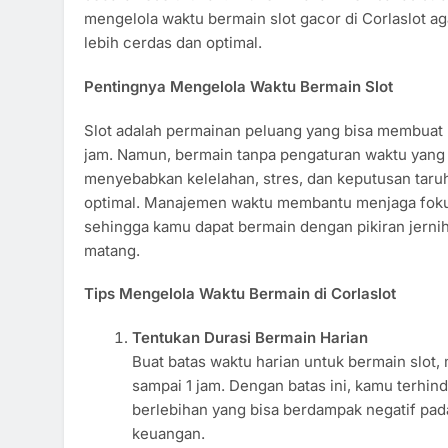
mengelola waktu bermain slot gacor di Corlaslot a
lebih cerdas dan optimal.
Pentingnya Mengelola Waktu Bermain Slot
Slot adalah permainan peluang yang bisa membuat 
jam. Namun, bermain tanpa pengaturan waktu yang 
menyebabkan kelelahan, stres, dan keputusan taru
optimal. Manajemen waktu membantu menjaga foku
sehingga kamu dapat bermain dengan pikiran jernih
matang.
Tips Mengelola Waktu Bermain di Corlaslot
Tentukan Durasi Bermain Harian
Buat batas waktu harian untuk bermain slot,
sampai 1 jam. Dengan batas ini, kamu terhind
berlebihan yang bisa berdampak negatif pad
keuangan.