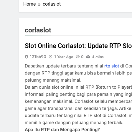
Home
corlaslot
corlaslot
Slot Online Corlaslot: Update RTP Slo
121bb90
1 Year Ago
0
4 Mins
Dapatkan update terbaru tentang nilai
rtp slot
di Cor
dengan RTP tinggi agar kamu bisa bermain lebih per
peluang menang maksimal.
Dalam dunia slot online, nilai RTP (Return to Player
informasi paling penting bagi para pemain yang ing
kemenangan maksimal. Corlaslot selalu memperbar
game agar transparansi dan keadilan terjaga. Artik
update terbaru tentang nilai RTP slot di Corlaslot
memilih game dengan peluang menang terbaik.
Apa Itu RTP dan Mengapa Penting?