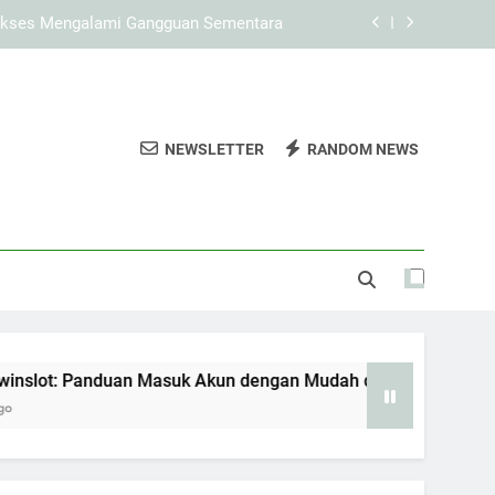
Akses Mengalami Gangguan Sementara
Masuk Akun dengan Mudah dan Terarah
tif dengan Panduan yang Lebih Terarah
NEWSLETTER
RANDOM NEWS
hami Fungsi TIARA4D Link Alternatif
Akses Mengalami Gangguan Sementara
omunica. Untuk Bisnis Modern Yang Dinamis.
Masuk Akun dengan Mudah dan Terarah
tif dengan Panduan yang Lebih Terarah
anduan Masuk Akun dengan Mudah dan Terarah
Lebah4D 
2 Months A