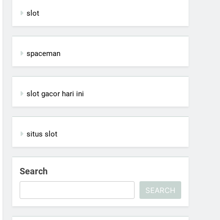
slot
spaceman
slot gacor hari ini
situs slot
Search
SEARCH