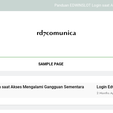
Panduan EDWINSLOT Login saat 
Login Edwinslot: Panduan 
Lebah4D Login Alterna
Panduan Mema
 Comunica
Panduan EDWINSLOT Login saat 
omunikasi Bisnis Anda Dengan Layanan Profesional Dari RD7 C
Login Edwinslot: Panduan 
SAMPLE PAGE
Lebah4D Login Alterna
s Mengalami Gangguan Sementara
Login Edwinslot: P
2 Months Ago