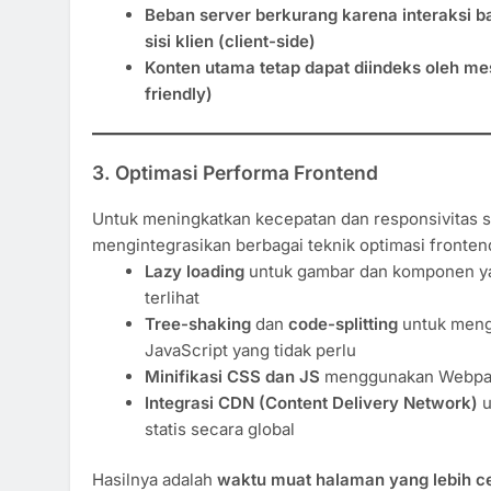
Beban server berkurang karena interaksi b
sisi klien (client-side)
Konten utama tetap dapat diindeks oleh me
friendly)
3. Optimasi Performa Frontend
Untuk meningkatkan kecepatan dan responsivitas s
mengintegrasikan berbagai teknik optimasi frontend,
Lazy loading
untuk gambar dan komponen ya
terlihat
Tree-shaking
dan
code-splitting
untuk mengh
JavaScript yang tidak perlu
Minifikasi CSS dan JS
menggunakan Webpac
Integrasi CDN (Content Delivery Network)
u
statis secara global
Hasilnya adalah
waktu muat halaman yang lebih c