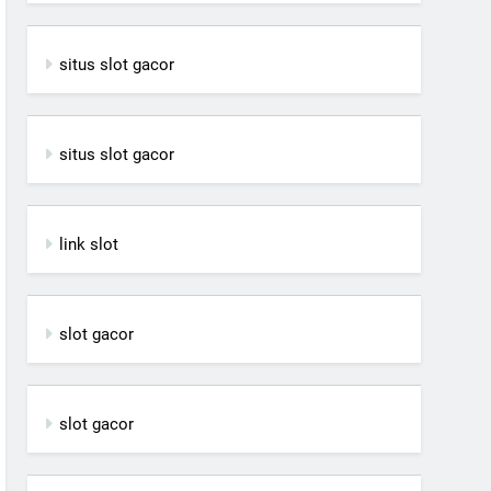
situs slot gacor
situs slot gacor
link slot
slot gacor
slot gacor