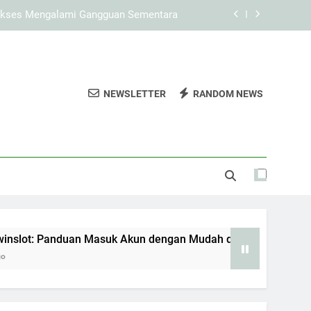
Akses Mengalami Gangguan Sementara
Masuk Akun dengan Mudah dan Terarah
tif dengan Panduan yang Lebih Terarah
NEWSLETTER
RANDOM NEWS
hami Fungsi TIARA4D Link Alternatif
Akses Mengalami Gangguan Sementara
omunica. Untuk Bisnis Modern Yang Dinamis.
Masuk Akun dengan Mudah dan Terarah
tif dengan Panduan yang Lebih Terarah
duan Masuk Akun dengan Mudah dan Terarah
Lebah4D Lo
2 Months Ago