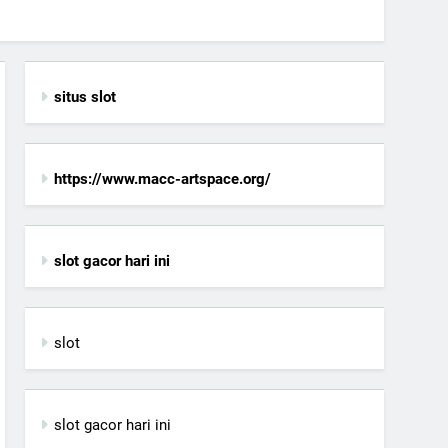
situs slot
https://www.macc-artspace.org/
slot gacor hari ini
slot
slot gacor hari ini