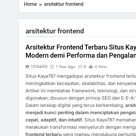
Home
arsitektur frontend
arsitektur frontend
Arsitektur Frontend Terbaru Situs Ka
Modern demi Performa dan Pengala
121bb90
1 Year Ago
0
6 Mins
Situs Kaya787 mengadopsi arsitektur frontend terb
meningkatkan kecepatan, skalabilitas, dan kenyam
Artikel ini membahas framework, teknologi, dan str
digunakan, disusun dengan prinsip SEO dan E-E-A-
Dalam lanskap digital yang terus berkembang,
arsi
menjadi kunci penting dalam menciptakan peng
cepat, adaptif, dan intuitif.
Situs Kaya787 memahami 
melakukan transformasi menyeluruh dengan meng
frontend terbaru
yang mampu mendukung pertumbuh