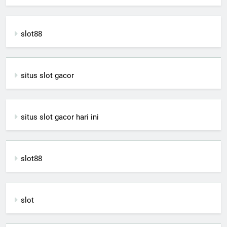
slot88
situs slot gacor
situs slot gacor hari ini
slot88
slot