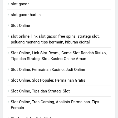
slot gacor
slot gacor hari ini
Slot Online
slot online, link slot gacor, free spins, strategi slot,
peluang menang, tips bermain, hiburan digital
Slot Online, Link Slot Resmi, Game Slot Rendah Risiko,
Tips dan Strategi Slot, Kasino Online Aman
Slot Online, Permainan Kasino, Judi Online
Slot Online, Slot Populer, Permainan Gratis
Slot Online, Tips dan Strategi Slot
Slot Online, Tren Gaming, Analisis Permainan, Tips
Pemain