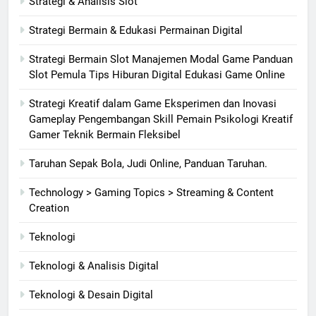
Strategi & Analisis Slot
Strategi Bermain & Edukasi Permainan Digital
Strategi Bermain Slot Manajemen Modal Game Panduan
Slot Pemula Tips Hiburan Digital Edukasi Game Online
Strategi Kreatif dalam Game Eksperimen dan Inovasi
Gameplay Pengembangan Skill Pemain Psikologi Kreatif
Gamer Teknik Bermain Fleksibel
Taruhan Sepak Bola, Judi Online, Panduan Taruhan.
Technology > Gaming Topics > Streaming & Content
Creation
Teknologi
Teknologi & Analisis Digital
Teknologi & Desain Digital