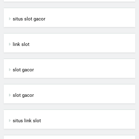
situs slot gacor
link slot
slot gacor
slot gacor
situs link slot