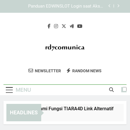
Skip
Login Edwinslot: Panduan Masuk Akun dengan
to
Mudah dan Terarah
content
Lebah4D Login Alternatif dengan Panduan yang
Lebih Terarah
Panduan Memahami Fungsi TIARA4D Link
Alternatif
Panduan EDWINSLOT Login saat Akses
Mengalami Gangguan Sementara
Login Edwinslot: Panduan Masuk Akun dengan
Mudah dan Terarah
RD7 Comunica
Perkuat Komunikasi Bisnis Anda Dengan
Lebah4D Login Alternatif dengan Panduan yang
NEWSLETTER
RANDOM NEWS
Lebih Terarah
Layanan Profesional Dari RD7 Comunica.
Untuk Bisnis Modern Yang Dinamis.
MENU
anduan Memahami Fungsi TIARA4D Link Alternatif
Pand
HEADLINES
Weeks Ago
1 Mon