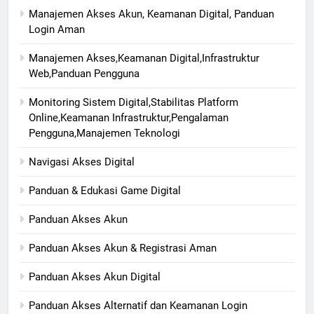
Manajemen Akses Akun, Keamanan Digital, Panduan
Login Aman
Manajemen Akses,Keamanan Digital,Infrastruktur
Web,Panduan Pengguna
Monitoring Sistem Digital,Stabilitas Platform
Online,Keamanan Infrastruktur,Pengalaman
Pengguna,Manajemen Teknologi
Navigasi Akses Digital
Panduan & Edukasi Game Digital
Panduan Akses Akun
Panduan Akses Akun & Registrasi Aman
Panduan Akses Akun Digital
Panduan Akses Alternatif dan Keamanan Login