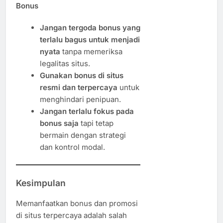
Bonus
Jangan tergoda bonus yang
terlalu bagus untuk menjadi
nyata
tanpa memeriksa
legalitas situs.
Gunakan bonus di situs
resmi dan terpercaya
untuk
menghindari penipuan.
Jangan terlalu fokus pada
bonus saja
tapi tetap
bermain dengan strategi
dan kontrol modal.
Kesimpulan
Memanfaatkan bonus dan promosi
di situs terpercaya adalah salah