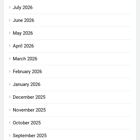
July 2026
June 2026
May 2026
April 2026
March 2026
February 2026
January 2026
December 2025
November 2025
October 2025
September 2025