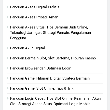
Panduan Akses Digital Praktis
Panduan Akses Pribadi Aman
Panduan Akses Situs, Tips Bermain Judi Online,
Teknologi Jaringan, Strategi Pemain, Pengalaman
Pengguna
Panduan Akun Digital
Panduan Bermain Slot, Slot Bertema, Hiburan Kasino
Panduan Browser dan Optimasi Login
Panduan Game, Hiburan Digital, Strategi Bermain
Panduan Game, Slot Online, Tips & Trik
Panduan Login Cepat, Tips Slot Online, Keamanan Akun
Slot, Strategi Akses Situs, Optimasi Login Mobile