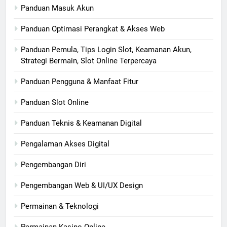
Panduan Masuk Akun
Panduan Optimasi Perangkat & Akses Web
Panduan Pemula, Tips Login Slot, Keamanan Akun,
Strategi Bermain, Slot Online Terpercaya
Panduan Pengguna & Manfaat Fitur
Panduan Slot Online
Panduan Teknis & Keamanan Digital
Pengalaman Akses Digital
Pengembangan Diri
Pengembangan Web & UI/UX Design
Permainan & Teknologi