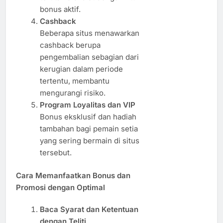
bonus aktif.
Cashback
Beberapa situs menawarkan
cashback berupa
pengembalian sebagian dari
kerugian dalam periode
tertentu, membantu
mengurangi risiko.
Program Loyalitas dan VIP
Bonus eksklusif dan hadiah
tambahan bagi pemain setia
yang sering bermain di situs
tersebut.
Cara Memanfaatkan Bonus dan
Promosi dengan Optimal
Baca Syarat dan Ketentuan
dengan Teliti