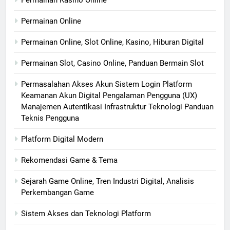
Permainan Kasino Online
Permainan Online
Permainan Online, Slot Online, Kasino, Hiburan Digital
Permainan Slot, Casino Online, Panduan Bermain Slot
Permasalahan Akses Akun Sistem Login Platform
Keamanan Akun Digital Pengalaman Pengguna (UX)
Manajemen Autentikasi Infrastruktur Teknologi Panduan
Teknis Pengguna
Platform Digital Modern
Rekomendasi Game & Tema
Sejarah Game Online, Tren Industri Digital, Analisis
Perkembangan Game
Sistem Akses dan Teknologi Platform