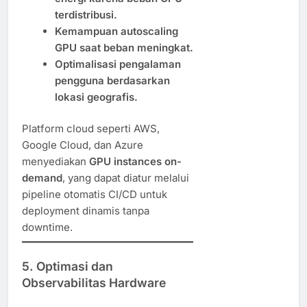
terdistribusi.
Kemampuan autoscaling
GPU saat beban meningkat.
Optimalisasi pengalaman
pengguna berdasarkan
lokasi geografis.
Platform cloud seperti AWS,
Google Cloud, dan Azure
menyediakan
GPU instances on-
demand
, yang dapat diatur melalui
pipeline otomatis CI/CD untuk
deployment dinamis tanpa
downtime.
5. Optimasi dan
Observabilitas Hardware