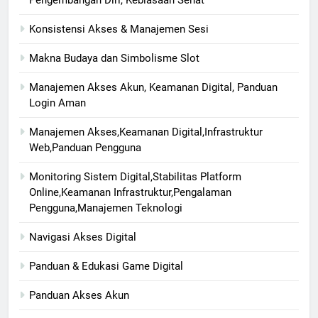
Konsistensi Akses & Manajemen Sesi
Makna Budaya dan Simbolisme Slot
Manajemen Akses Akun, Keamanan Digital, Panduan
Login Aman
Manajemen Akses,Keamanan Digital,Infrastruktur
Web,Panduan Pengguna
Monitoring Sistem Digital,Stabilitas Platform
Online,Keamanan Infrastruktur,Pengalaman
Pengguna,Manajemen Teknologi
Navigasi Akses Digital
Panduan & Edukasi Game Digital
Panduan Akses Akun