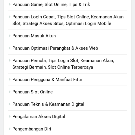
Panduan Game, Slot Online, Tips & Trik
Panduan Login Cepat, Tips Slot Online, Keamanan Akun
Slot, Strategi Akses Situs, Optimasi Login Mobile
Panduan Masuk Akun
Panduan Optimasi Perangkat & Akses Web
Panduan Pemula, Tips Login Slot, Keamanan Akun,
Strategi Bermain, Slot Online Terpercaya
Panduan Pengguna & Manfaat Fitur
Panduan Slot Online
Panduan Teknis & Keamanan Digital
Pengalaman Akses Digital
Pengembangan Diri