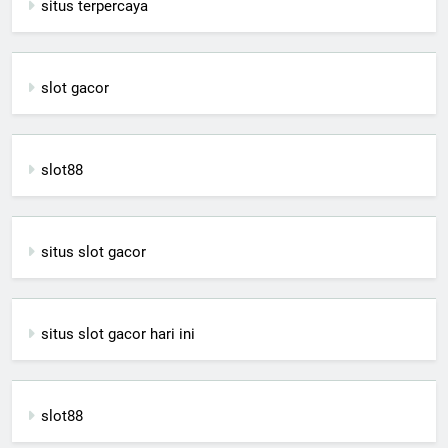
situs terpercaya
slot gacor
slot88
situs slot gacor
situs slot gacor hari ini
slot88