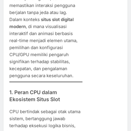
memastikan interaksi pengguna
berjalan tanpa jeda atau lag.
Dalam konteks
situs slot digital
modern
, di mana visualisasi
interaktif dan animasi berbasis
real-time menjadi elemen utama,
pemilihan dan konfigurasi
CPU/GPU memiliki pengaruh
signifikan terhadap stabilitas,
kecepatan, dan pengalaman
pengguna secara keseluruhan.
1. Peran CPU dalam
Ekosistem Situs Slot
CPU bertindak sebagai otak utama
sistem, bertanggung jawab
terhadap eksekusi logika bisnis,