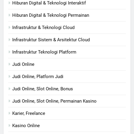
Hiburan Digital & Teknologi Interaktif
Hiburan Digital & Teknologi Permainan
Infrastruktur & Teknologi Cloud
Infrastruktur Sistem & Arsitektur Cloud
Infrastruktur Teknologi Platform
Judi Online
Judi Online, Platform Judi
Judi Online, Slot Online, Bonus
Judi Online, Slot Online, Permainan Kasino
Karier, Freelance
Kasino Online