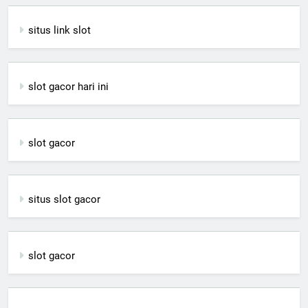
situs link slot
slot gacor hari ini
slot gacor
situs slot gacor
slot gacor