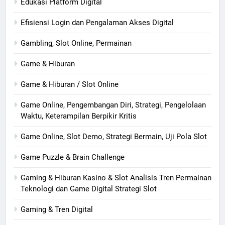
Edukasi Platform Digital
Efisiensi Login dan Pengalaman Akses Digital
Gambling, Slot Online, Permainan
Game & Hiburan
Game & Hiburan / Slot Online
Game Online, Pengembangan Diri, Strategi, Pengelolaan
Waktu, Keterampilan Berpikir Kritis
Game Online, Slot Demo, Strategi Bermain, Uji Pola Slot
Game Puzzle & Brain Challenge
Gaming & Hiburan Kasino & Slot Analisis Tren Permainan
Teknologi dan Game Digital Strategi Slot
Gaming & Tren Digital