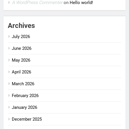
A WordPress Commenter
on
Hello world!
Archives
July 2026
June 2026
May 2026
April 2026
March 2026
February 2026
January 2026
December 2025