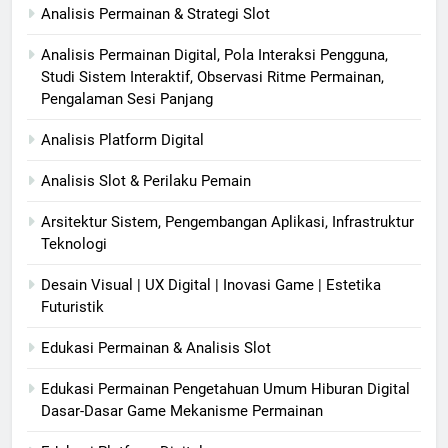
Analisis Permainan & Strategi Slot
Analisis Permainan Digital, Pola Interaksi Pengguna,
Studi Sistem Interaktif, Observasi Ritme Permainan,
Pengalaman Sesi Panjang
Analisis Platform Digital
Analisis Slot & Perilaku Pemain
Arsitektur Sistem, Pengembangan Aplikasi, Infrastruktur
Teknologi
Desain Visual | UX Digital | Inovasi Game | Estetika
Futuristik
Edukasi Permainan & Analisis Slot
Edukasi Permainan Pengetahuan Umum Hiburan Digital
Dasar-Dasar Game Mekanisme Permainan