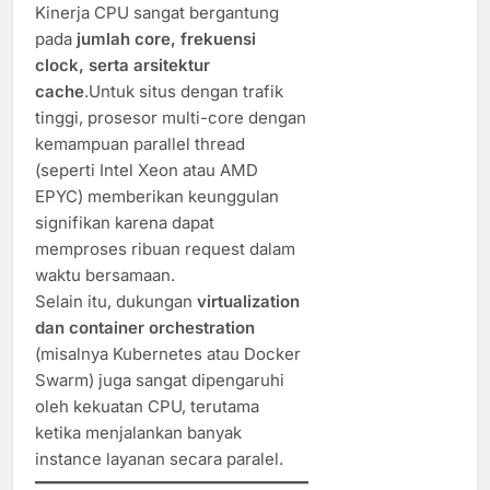
Kinerja CPU sangat bergantung
pada
jumlah core, frekuensi
clock, serta arsitektur
cache
.Untuk situs dengan trafik
tinggi, prosesor multi-core dengan
kemampuan parallel thread
(seperti Intel Xeon atau AMD
EPYC) memberikan keunggulan
signifikan karena dapat
memproses ribuan request dalam
waktu bersamaan.
Selain itu, dukungan
virtualization
dan container orchestration
(misalnya Kubernetes atau Docker
Swarm) juga sangat dipengaruhi
oleh kekuatan CPU, terutama
ketika menjalankan banyak
instance layanan secara paralel.