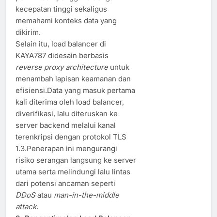
kecepatan tinggi sekaligus
memahami konteks data yang
dikirim.
Selain itu, load balancer di
KAYA787 didesain berbasis
reverse proxy architecture
untuk
menambah lapisan keamanan dan
efisiensi.Data yang masuk pertama
kali diterima oleh load balancer,
diverifikasi, lalu diteruskan ke
server backend melalui kanal
terenkripsi dengan protokol TLS
1.3.Penerapan ini mengurangi
risiko serangan langsung ke server
utama serta melindungi lalu lintas
dari potensi ancaman seperti
DDoS
atau
man-in-the-middle
attack
.