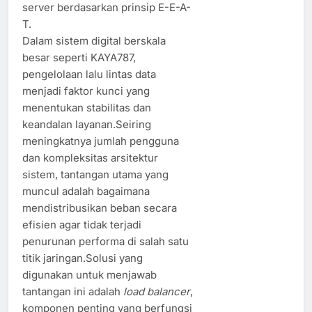
server berdasarkan prinsip E-E-A-
T.
Dalam sistem digital berskala
besar seperti KAYA787,
pengelolaan lalu lintas data
menjadi faktor kunci yang
menentukan stabilitas dan
keandalan layanan.Seiring
meningkatnya jumlah pengguna
dan kompleksitas arsitektur
sistem, tantangan utama yang
muncul adalah bagaimana
mendistribusikan beban secara
efisien agar tidak terjadi
penurunan performa di salah satu
titik jaringan.Solusi yang
digunakan untuk menjawab
tantangan ini adalah
load balancer
,
komponen penting yang berfungsi