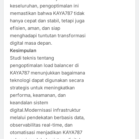
keseluruhan, pengoptimalan ini
memastikan bahwa KAYA787 tidak
hanya cepat dan stabil, tetapi juga
efisien, aman, dan siap
menghadapi tuntutan transformasi
digital masa depan.
Kesimpulan
Studi teknis tentang
pengoptimalan load balancer di
KAYA787 menunjukkan bagaimana
teknologi dapat digunakan secara
strategis untuk meningkatkan
performa, keamanan, dan
keandalan sistem
digital.Modernisasi infrastruktur
melalui pendekatan berbasis data,
observabilitas real-time, dan
otomatisasi menjadikan KAYA787