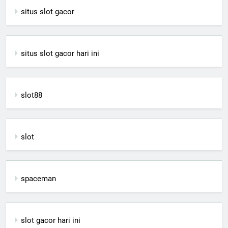
situs slot gacor
situs slot gacor hari ini
slot88
slot
spaceman
slot gacor hari ini