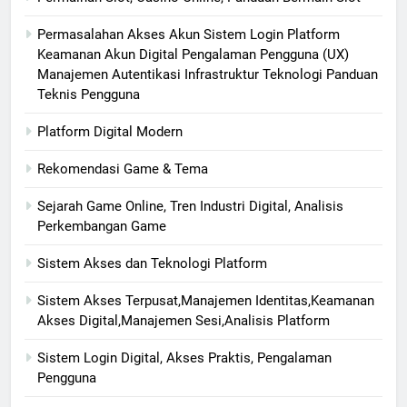
Permasalahan Akses Akun Sistem Login Platform
Keamanan Akun Digital Pengalaman Pengguna (UX)
Manajemen Autentikasi Infrastruktur Teknologi Panduan
Teknis Pengguna
Platform Digital Modern
Rekomendasi Game & Tema
Sejarah Game Online, Tren Industri Digital, Analisis
Perkembangan Game
Sistem Akses dan Teknologi Platform
Sistem Akses Terpusat,Manajemen Identitas,Keamanan
Akses Digital,Manajemen Sesi,Analisis Platform
Sistem Login Digital, Akses Praktis, Pengalaman
Pengguna