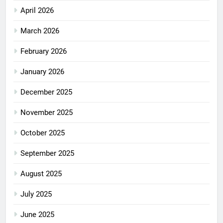
April 2026
March 2026
February 2026
January 2026
December 2025
November 2025
October 2025
September 2025
August 2025
July 2025
June 2025