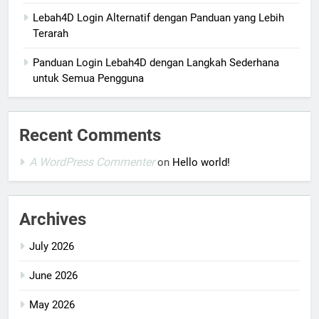
Lebah4D Login Alternatif dengan Panduan yang Lebih
Terarah
Panduan Login Lebah4D dengan Langkah Sederhana
untuk Semua Pengguna
Recent Comments
A WordPress Commenter
on
Hello world!
Archives
July 2026
June 2026
May 2026