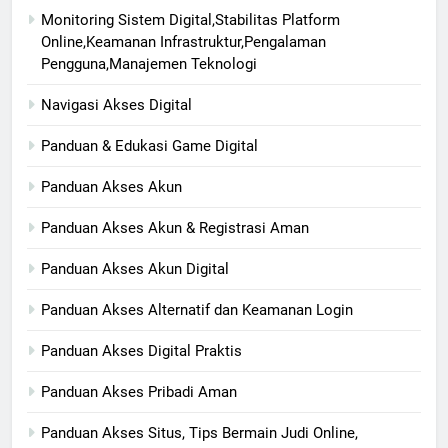
Monitoring Sistem Digital,Stabilitas Platform
Online,Keamanan Infrastruktur,Pengalaman
Pengguna,Manajemen Teknologi
Navigasi Akses Digital
Panduan & Edukasi Game Digital
Panduan Akses Akun
Panduan Akses Akun & Registrasi Aman
Panduan Akses Akun Digital
Panduan Akses Alternatif dan Keamanan Login
Panduan Akses Digital Praktis
Panduan Akses Pribadi Aman
Panduan Akses Situs, Tips Bermain Judi Online,