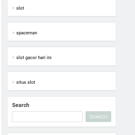
slot
spaceman
slot gacor hari ini
situs slot
Search
SEARCH