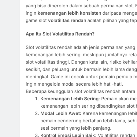
yang bisa diperoleh dalam sebuah permainan slot.
ingin
kemenangan lebih konsisten
daripada mengej
game slot
volatilitas rendah
adalah pilihan yang tep
Apa Itu Slot Volatilitas Rendah?
Slot volatilitas rendah adalah jenis permainan yan
kemenangan lebih sering, meskipun jumlahnya relat
slot volatilitas tinggi. Dengan kata lain, risiko kehi
sedikit, dan peluang untuk bermain lebih lama den
meningkat. Game ini cocok untuk pemain pemula 
ingin mengelola modal secara lebih hati-hati.
Beberapa keunggulan slot volatilitas rendah antara l
Kemenangan Lebih Sering:
Pemain akan me
kemenangan lebih sering dibandingkan slot be
Modal Lebih Awet:
Karena kemenangan lebih
pemain cenderung bertahan lebih lama, se
sesi bermain yang lebih panjang.
Kontrol Emosi Lebih Baik:
Volatilitas renda