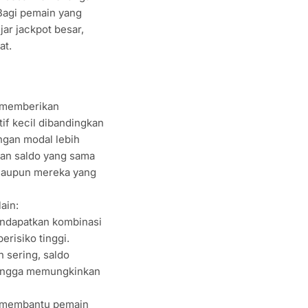
 Bagi pemain yang
ar jackpot besar,
at.
g memberikan
if kecil dibandingkan
langan modal lebih
gan saldo yang sama
maupun mereka yang
ain:
ndapatkan kombinasi
risiko tinggi.
 sering, saldo
hingga memungkinkan
h membantu pemain