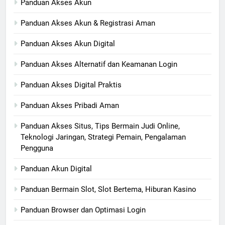
Panduan Akses Akun
Panduan Akses Akun & Registrasi Aman
Panduan Akses Akun Digital
Panduan Akses Alternatif dan Keamanan Login
Panduan Akses Digital Praktis
Panduan Akses Pribadi Aman
Panduan Akses Situs, Tips Bermain Judi Online,
Teknologi Jaringan, Strategi Pemain, Pengalaman
Pengguna
Panduan Akun Digital
Panduan Bermain Slot, Slot Bertema, Hiburan Kasino
Panduan Browser dan Optimasi Login