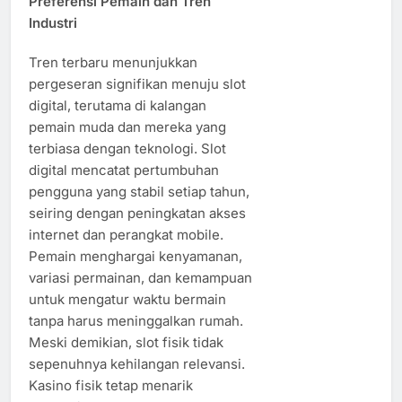
Preferensi Pemain dan Tren
Industri
Tren terbaru menunjukkan
pergeseran signifikan menuju slot
digital, terutama di kalangan
pemain muda dan mereka yang
terbiasa dengan teknologi. Slot
digital mencatat pertumbuhan
pengguna yang stabil setiap tahun,
seiring dengan peningkatan akses
internet dan perangkat mobile.
Pemain menghargai kenyamanan,
variasi permainan, dan kemampuan
untuk mengatur waktu bermain
tanpa harus meninggalkan rumah.
Meski demikian, slot fisik tidak
sepenuhnya kehilangan relevansi.
Kasino fisik tetap menarik