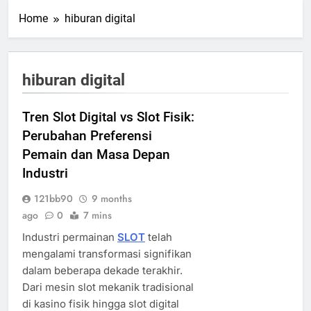
Home
hiburan digital
hiburan digital
Tren Slot Digital vs Slot Fisik:
Perubahan Preferensi
Pemain dan Masa Depan
Industri
121bb90
9 months
ago
0
7 mins
Industri permainan
SLOT
telah
mengalami transformasi signifikan
dalam beberapa dekade terakhir.
Dari mesin slot mekanik tradisional
di kasino fisik hingga slot digital