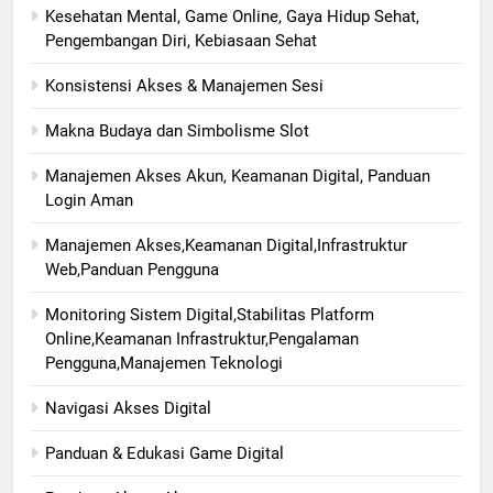
Kesehatan Mental, Game Online, Gaya Hidup Sehat,
Pengembangan Diri, Kebiasaan Sehat
Konsistensi Akses & Manajemen Sesi
Makna Budaya dan Simbolisme Slot
Manajemen Akses Akun, Keamanan Digital, Panduan
Login Aman
Manajemen Akses,Keamanan Digital,Infrastruktur
Web,Panduan Pengguna
Monitoring Sistem Digital,Stabilitas Platform
Online,Keamanan Infrastruktur,Pengalaman
Pengguna,Manajemen Teknologi
Navigasi Akses Digital
Panduan & Edukasi Game Digital