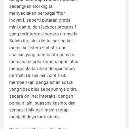
sedangkan slot digital
menyediakan berbagai fitur
inovatif, seperti putaran gratis,
mini game, dan jackpot progresif
yang terintegrasi secara otomatis.
Selain itu, slot digital sering kali
memiliki sistem statistik dan
analisis yang membantu pemain
memahami pola kemenangan atau
mengelola taruhan dengan lebih
cermat. Di sisi lain, slot fisik
memberikan pengalaman sosial
yang tidak bisa sepenuhnya ditiru
secara online: interaksi dengan
pemain lain, suasana kasino, dan
sensasi fisik dari mesin tetap
menjadi daya tarik utama.