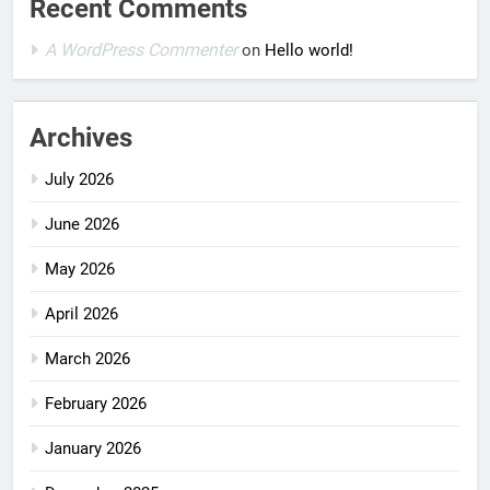
Recent Comments
A WordPress Commenter
on
Hello world!
Archives
July 2026
June 2026
May 2026
April 2026
March 2026
February 2026
January 2026