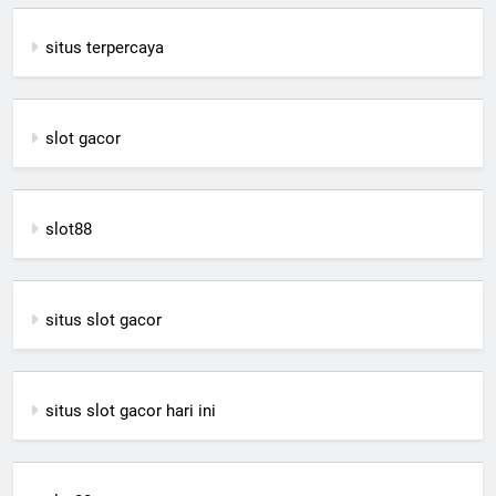
situs terpercaya
slot gacor
slot88
situs slot gacor
situs slot gacor hari ini