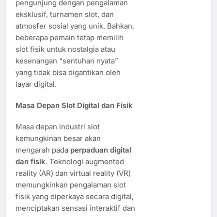
pengunjung dengan pengalaman
eksklusif, turnamen slot, dan
atmosfer sosial yang unik. Bahkan,
beberapa pemain tetap memilih
slot fisik untuk nostalgia atau
kesenangan “sentuhan nyata”
yang tidak bisa digantikan oleh
layar digital.
Masa Depan Slot Digital dan Fisik
Masa depan industri slot
kemungkinan besar akan
mengarah pada
perpaduan digital
dan fisik
. Teknologi augmented
reality (AR) dan virtual reality (VR)
memungkinkan pengalaman slot
fisik yang diperkaya secara digital,
menciptakan sensasi interaktif dan