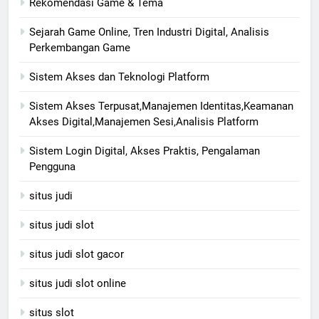
Rekomendasi Game & Tema
Sejarah Game Online, Tren Industri Digital, Analisis
Perkembangan Game
Sistem Akses dan Teknologi Platform
Sistem Akses Terpusat,Manajemen Identitas,Keamanan
Akses Digital,Manajemen Sesi,Analisis Platform
Sistem Login Digital, Akses Praktis, Pengalaman
Pengguna
situs judi
situs judi slot
situs judi slot gacor
situs judi slot online
situs slot