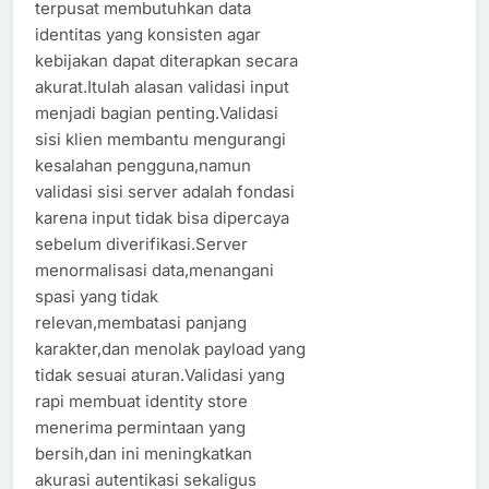
terpusat membutuhkan data
identitas yang konsisten agar
kebijakan dapat diterapkan secara
akurat.Itulah alasan validasi input
menjadi bagian penting.Validasi
sisi klien membantu mengurangi
kesalahan pengguna,namun
validasi sisi server adalah fondasi
karena input tidak bisa dipercaya
sebelum diverifikasi.Server
menormalisasi data,menangani
spasi yang tidak
relevan,membatasi panjang
karakter,dan menolak payload yang
tidak sesuai aturan.Validasi yang
rapi membuat identity store
menerima permintaan yang
bersih,dan ini meningkatkan
akurasi autentikasi sekaligus