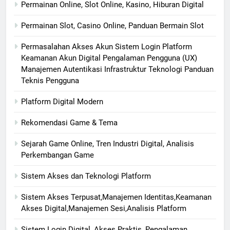
Permainan Online, Slot Online, Kasino, Hiburan Digital
Permainan Slot, Casino Online, Panduan Bermain Slot
Permasalahan Akses Akun Sistem Login Platform
Keamanan Akun Digital Pengalaman Pengguna (UX)
Manajemen Autentikasi Infrastruktur Teknologi Panduan
Teknis Pengguna
Platform Digital Modern
Rekomendasi Game & Tema
Sejarah Game Online, Tren Industri Digital, Analisis
Perkembangan Game
Sistem Akses dan Teknologi Platform
Sistem Akses Terpusat,Manajemen Identitas,Keamanan
Akses Digital,Manajemen Sesi,Analisis Platform
Sistem Login Digital, Akses Praktis, Pengalaman