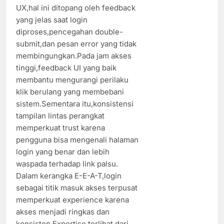
UX,hal ini ditopang oleh feedback
yang jelas saat login
diproses,pencegahan double-
submit,dan pesan error yang tidak
membingungkan.Pada jam akses
tinggi,feedback UI yang baik
membantu mengurangi perilaku
klik berulang yang membebani
sistem.Sementara itu,konsistensi
tampilan lintas perangkat
memperkuat trust karena
pengguna bisa mengenali halaman
login yang benar dan lebih
waspada terhadap link palsu.
Dalam kerangka E-E-A-T,login
sebagai titik masuk akses terpusat
memperkuat experience karena
akses menjadi ringkas dan
konsisten.Expertise terlihat dari