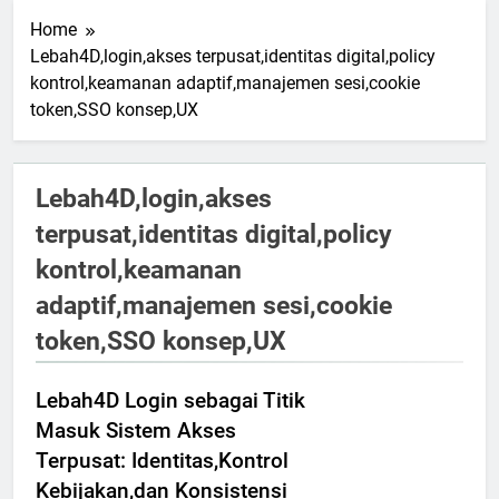
Home
Lebah4D,login,akses terpusat,identitas digital,policy
kontrol,keamanan adaptif,manajemen sesi,cookie
token,SSO konsep,UX
Lebah4D,login,akses
terpusat,identitas digital,policy
kontrol,keamanan
adaptif,manajemen sesi,cookie
token,SSO konsep,UX
Lebah4D Login sebagai Titik
Masuk Sistem Akses
Terpusat: Identitas,Kontrol
Kebijakan,dan Konsistensi