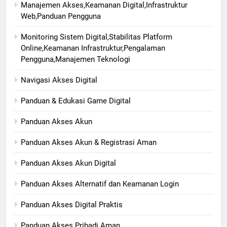
Manajemen Akses,Keamanan Digital,Infrastruktur
Web,Panduan Pengguna
Monitoring Sistem Digital,Stabilitas Platform
Online,Keamanan Infrastruktur,Pengalaman
Pengguna,Manajemen Teknologi
Navigasi Akses Digital
Panduan & Edukasi Game Digital
Panduan Akses Akun
Panduan Akses Akun & Registrasi Aman
Panduan Akses Akun Digital
Panduan Akses Alternatif dan Keamanan Login
Panduan Akses Digital Praktis
Panduan Akses Pribadi Aman