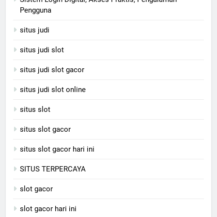
Pengguna
situs judi
situs judi slot
situs judi slot gacor
situs judi slot online
situs slot
situs slot gacor
situs slot gacor hari ini
SITUS TERPERCAYA
slot gacor
slot gacor hari ini