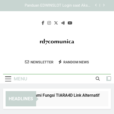
Skip
Login Edwinslot: Panduan Masuk Akun dengan
to
Mudah dan Terarah
content
Lebah4D Login Alternatif dengan Panduan yang
Lebih Terarah
Panduan Memahami Fungsi TIARA4D Link
Alternatif
Panduan EDWINSLOT Login saat Akses
Mengalami Gangguan Sementara
Login Edwinslot: Panduan Masuk Akun dengan
Mudah dan Terarah
RD7 Comunica
Perkuat Komunikasi Bisnis Anda Dengan
Lebah4D Login Alternatif dengan Panduan yang
NEWSLETTER
RANDOM NEWS
Lebih Terarah
Layanan Profesional Dari RD7 Comunica.
Untuk Bisnis Modern Yang Dinamis.
MENU
anduan Memahami Fungsi TIARA4D Link Alternatif
Pand
HEADLINES
Weeks Ago
1 Mon