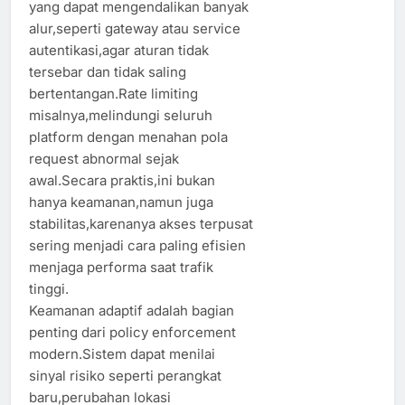
yang dapat mengendalikan banyak
alur,seperti gateway atau service
autentikasi,agar aturan tidak
tersebar dan tidak saling
bertentangan.Rate limiting
misalnya,melindungi seluruh
platform dengan menahan pola
request abnormal sejak
awal.Secara praktis,ini bukan
hanya keamanan,namun juga
stabilitas,karenanya akses terpusat
sering menjadi cara paling efisien
menjaga performa saat trafik
tinggi.
Keamanan adaptif adalah bagian
penting dari policy enforcement
modern.Sistem dapat menilai
sinyal risiko seperti perangkat
baru,perubahan lokasi