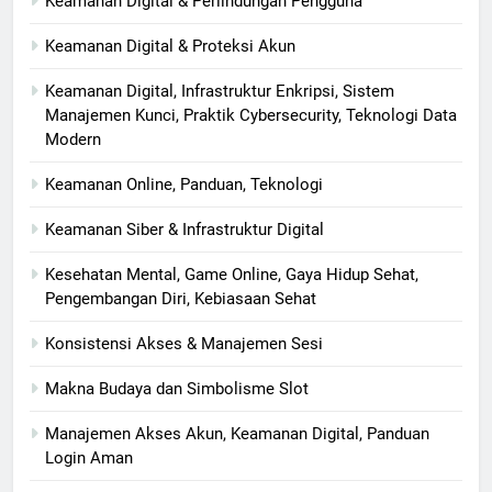
Keamanan Digital & Perlindungan Pengguna
Keamanan Digital & Proteksi Akun
Keamanan Digital, Infrastruktur Enkripsi, Sistem
Manajemen Kunci, Praktik Cybersecurity, Teknologi Data
Modern
Keamanan Online, Panduan, Teknologi
Keamanan Siber & Infrastruktur Digital
Kesehatan Mental, Game Online, Gaya Hidup Sehat,
Pengembangan Diri, Kebiasaan Sehat
Konsistensi Akses & Manajemen Sesi
Makna Budaya dan Simbolisme Slot
Manajemen Akses Akun, Keamanan Digital, Panduan
Login Aman