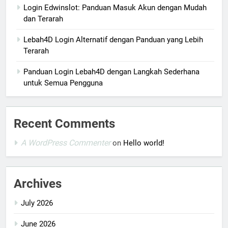
Login Edwinslot: Panduan Masuk Akun dengan Mudah
dan Terarah
Lebah4D Login Alternatif dengan Panduan yang Lebih
Terarah
Panduan Login Lebah4D dengan Langkah Sederhana
untuk Semua Pengguna
Recent Comments
A WordPress Commenter
on
Hello world!
Archives
July 2026
June 2026