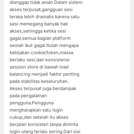
dianggap tidak aman.Dalam sistem
akses terpusat,gangguan sesi
terasa lebih dramatis karena satu
sesi memegang banyak hak
akses,sehingga ketika sesi
gagal,semua bagian platform
seolah ikut gagal.Itulah mengapa
kebijakan cookie/token,massa
berlaku sesi,dan konsistensi
session store di bawah load
balancing menjadi faktor penting
pada stabilitas keseluruhan.
Akses terpusat juga berdampak
pada pengalaman
pengguna.Pengguna
mengharapkan satu login
cukup,dan setelah itu akses
berjalan konsisten tanpa diminta
login ulang terlalu sering.Dari sisi