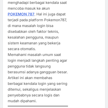
menghadapi berbagai kendala saat
mencoba masuk ke akun
POKEMON 787
. Hal ini juga dapat
terjadi pada platform Pokemon787,
di mana masalah login bisa
disebabkan oleh faktor teknis,
kesalahan pengguna, maupun
sistem keamanan yang bekerja
secara otomatis.
Memahami masalah umum saat
login menjadi langkah penting agar
pengguna tidak langsung
berasumsi adanya gangguan besar.
Artikel ini akan membahas
berbagai kendala login yang sering
ditemui, sekaligus menjelaskan
penyebabnya secara logis dan
mudah dipahami.