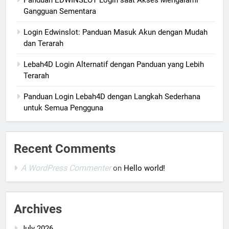
Gangguan Sementara
Login Edwinslot: Panduan Masuk Akun dengan Mudah
dan Terarah
Lebah4D Login Alternatif dengan Panduan yang Lebih
Terarah
Panduan Login Lebah4D dengan Langkah Sederhana
untuk Semua Pengguna
Recent Comments
A WordPress Commenter
on
Hello world!
Archives
July 2026