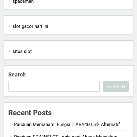
spaceman
slot gacor hari ini
situs slot
Search
SEARCH
Recent Posts
Panduan Memahami Fungsi TIARA4D Link Alternatif
Panduan EDWINSLOT Login saat Akses Mengalami