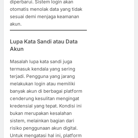
diperbarui. Sistem login akan
otomatis menolak data yang tidak
sesuai demi menjaga keamanan
akun.
Lupa Kata Sandi atau Data
Akun
Masalah lupa kata sandi juga
termasuk kendala yang sering
terjadi. Pengguna yang jarang
melakukan login atau memiliki
banyak akun di berbagai platform
cenderung kesulitan mengingat
kredensial yang tepat. Kondisi ini
bukan merupakan kesalahan
sistem, melainkan bagian dari
risiko penggunaan akun digital.
Untuk mengatasi hal ini, platform