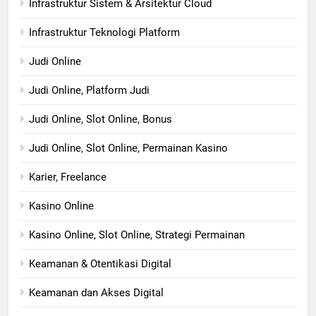
Infrastruktur Sistem & Arsitektur Cloud
Infrastruktur Teknologi Platform
Judi Online
Judi Online, Platform Judi
Judi Online, Slot Online, Bonus
Judi Online, Slot Online, Permainan Kasino
Karier, Freelance
Kasino Online
Kasino Online, Slot Online, Strategi Permainan
Keamanan & Otentikasi Digital
Keamanan dan Akses Digital