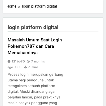
Home
login platform digital
login platform digital
Masalah Umum Saat Login
Pokemon787 dan Cara
Memahaminya
121bb90
7 months
ago
0
6 mins
Proses login merupakan gerbang
utama bagi pengguna untuk
mengakses sebuah platform
digital. Meski dirancang agar
berjalan lancar, pada praktiknya
masih banyak pengguna yang