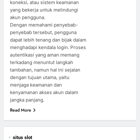
koneksi, atau sistem keamanan
yang bekerja untuk melindungi
akun pengguna.
Dengan memahami penyebab-
penyebab tersebut, pengguna
dapat lebih tenang dan bijak dalam
menghadapi kendala login. Proses
autentikasi yang aman memang
terkadang menuntut langkah
tambahan, namun hal ini sejalan
dengan tujuan utama, yaitu
menjaga keamanan dan
kenyamanan akses akun dalam
jangka panjang.
Read More
situs slot