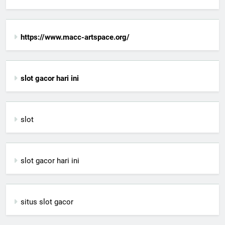
https://www.macc-artspace.org/
slot gacor hari ini
slot
slot gacor hari ini
situs slot gacor