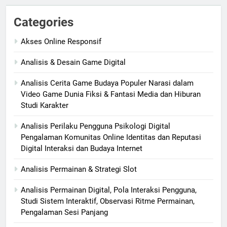
Categories
Akses Online Responsif
Analisis & Desain Game Digital
Analisis Cerita Game Budaya Populer Narasi dalam
Video Game Dunia Fiksi & Fantasi Media dan Hiburan
Studi Karakter
Analisis Perilaku Pengguna Psikologi Digital
Pengalaman Komunitas Online Identitas dan Reputasi
Digital Interaksi dan Budaya Internet
Analisis Permainan & Strategi Slot
Analisis Permainan Digital, Pola Interaksi Pengguna,
Studi Sistem Interaktif, Observasi Ritme Permainan,
Pengalaman Sesi Panjang