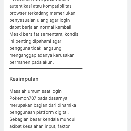
autentikasi atau kompatibilitas
browser terkadang memerlukan
penyesuaian ulang agar login
dapat berjalan normal kembali.
Meski bersifat sementara, kondisi
ini penting dipahami agar
pengguna tidak langsung
menganggap adanya kerusakan
permanen pada akun.
Kesimpulan
Masalah umum saat login
Pokemon787 pada dasarnya
merupakan bagian dari dinamika
penggunaan platform digital.
Sebagian besar kendala muncul
akibat kesalahan input, faktor