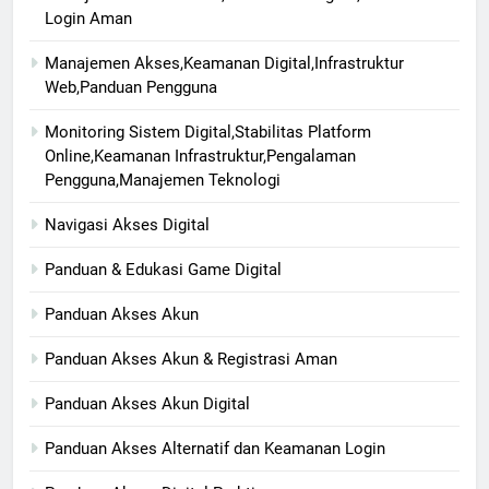
Login Aman
Manajemen Akses,Keamanan Digital,Infrastruktur
Web,Panduan Pengguna
Monitoring Sistem Digital,Stabilitas Platform
Online,Keamanan Infrastruktur,Pengalaman
Pengguna,Manajemen Teknologi
Navigasi Akses Digital
Panduan & Edukasi Game Digital
Panduan Akses Akun
Panduan Akses Akun & Registrasi Aman
Panduan Akses Akun Digital
Panduan Akses Alternatif dan Keamanan Login