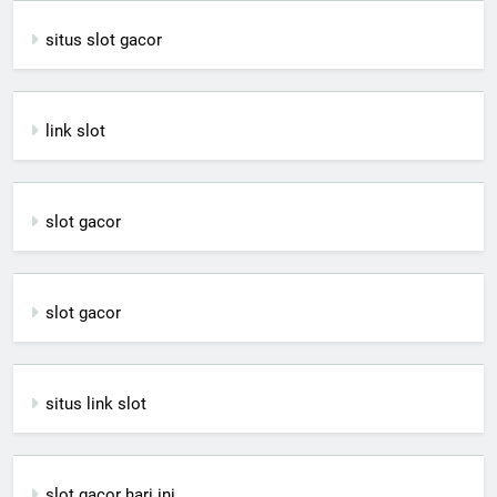
situs slot gacor
link slot
slot gacor
slot gacor
situs link slot
slot gacor hari ini