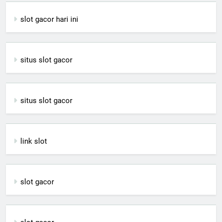
slot gacor hari ini
situs slot gacor
situs slot gacor
link slot
slot gacor