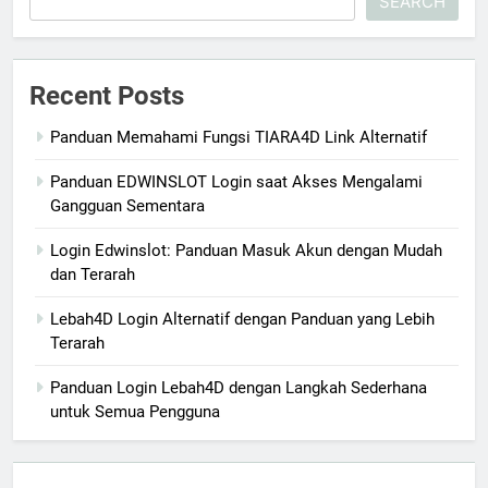
SEARCH
Recent Posts
Panduan Memahami Fungsi TIARA4D Link Alternatif
Panduan EDWINSLOT Login saat Akses Mengalami
Gangguan Sementara
Login Edwinslot: Panduan Masuk Akun dengan Mudah
dan Terarah
Lebah4D Login Alternatif dengan Panduan yang Lebih
Terarah
Panduan Login Lebah4D dengan Langkah Sederhana
untuk Semua Pengguna