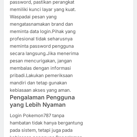
password, pastikan perangkat
memiliki kunci layar yang kuat.
Waspadai pesan yang
mengatasnamakan brand dan
meminta data login.Pihak yang
profesional tidak seharusnya
meminta password pengguna
secara langsung.Jika menerima
pesan mencurigakan, jangan
membalas dengan informasi
pribadi.Lakukan pemeriksaan
mandiri dan tetap gunakan
kebiasaan akses yang aman.
Pengalaman Pengguna
yang Lebih Nyaman
Login Pokemon787 tanpa
hambatan tidak hanya bergantung
pada sistem, tetapi juga pada