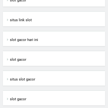
slot gacor
situs link slot
slot gacor hari ini
slot gacor
situs slot gacor
slot gacor