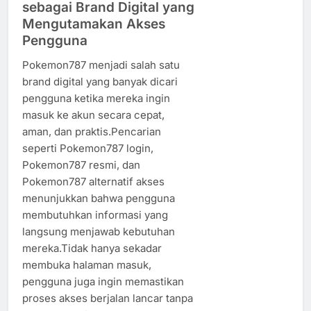
sebagai Brand Digital yang
Mengutamakan Akses
Pengguna
Pokemon787 menjadi salah satu
brand digital yang banyak dicari
pengguna ketika mereka ingin
masuk ke akun secara cepat,
aman, dan praktis.Pencarian
seperti Pokemon787 login,
Pokemon787 resmi, dan
Pokemon787 alternatif akses
menunjukkan bahwa pengguna
membutuhkan informasi yang
langsung menjawab kebutuhan
mereka.Tidak hanya sekadar
membuka halaman masuk,
pengguna juga ingin memastikan
proses akses berjalan lancar tanpa