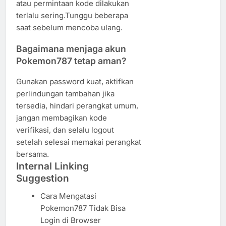
atau permintaan kode dilakukan
terlalu sering.Tunggu beberapa
saat sebelum mencoba ulang.
Bagaimana menjaga akun
Pokemon787 tetap aman?
Gunakan password kuat, aktifkan
perlindungan tambahan jika
tersedia, hindari perangkat umum,
jangan membagikan kode
verifikasi, dan selalu logout
setelah selesai memakai perangkat
bersama.
Internal Linking
Suggestion
Cara Mengatasi
Pokemon787 Tidak Bisa
Login di Browser