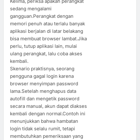
Kelima, periksa apakah perangkat
sedang mengalami
gangguan.Perangkat dengan
memori penuh atau terlalu banyak
aplikasi berjalan di latar belakang
bisa membuat browser lambat.Jika
perlu, tutup aplikasi lain, mulai
ulang perangkat, lalu coba akses
kembali.
Skenario praktisnya, seorang
pengguna gagal login karena
browser menyimpan password
lama.Setelah menghapus data
autofill dan mengetik password
secara manual, akun dapat diakses
kembali dengan normal.Contoh ini
menunjukkan bahwa hambatan
login tidak selalu rumit, tetapi
membutuhkan pemeriksaan yang