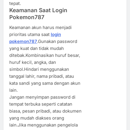
tepat.
Keamanan Saat Login
Pokemon787
Keamanan akun harus menjadi
prioritas utama saat
login
pokemon787
.Gunakan password
yang kuat dan tidak mudah
ditebak.Kombinasikan huruf besar,
huruf kecil, angka, dan
simbol.Hindari menggunakan
tanggal lahir, nama pribadi, atau
kata sandi yang sama dengan akun
lain.
Jangan menyimpan password di
tempat terbuka seperti catatan
biasa, pesan pribadi, atau dokumen
yang mudah diakses orang
lain.Jika menggunakan pengelola