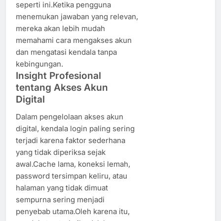
seperti ini.Ketika pengguna
menemukan jawaban yang relevan,
mereka akan lebih mudah
memahami cara mengakses akun
dan mengatasi kendala tanpa
kebingungan.
Insight Profesional
tentang Akses Akun
Digital
Dalam pengelolaan akses akun
digital, kendala login paling sering
terjadi karena faktor sederhana
yang tidak diperiksa sejak
awal.Cache lama, koneksi lemah,
password tersimpan keliru, atau
halaman yang tidak dimuat
sempurna sering menjadi
penyebab utama.Oleh karena itu,