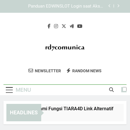
Skip
Login Edwinslot: Panduan Masuk Akun dengan
to
Mudah dan Terarah
content
Lebah4D Login Alternatif dengan Panduan yang
Lebih Terarah
Panduan Memahami Fungsi TIARA4D Link
Alternatif
Panduan EDWINSLOT Login saat Akses
Mengalami Gangguan Sementara
Login Edwinslot: Panduan Masuk Akun dengan
Mudah dan Terarah
RD7 Comunica
Perkuat Komunikasi Bisnis Anda Dengan
Lebah4D Login Alternatif dengan Panduan yang
NEWSLETTER
RANDOM NEWS
Lebih Terarah
Layanan Profesional Dari RD7 Comunica.
Untuk Bisnis Modern Yang Dinamis.
MENU
nduan Memahami Fungsi TIARA4D Link Alternatif
Pand
HEADLINES
Weeks Ago
1 Mon