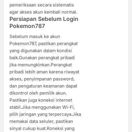
pemeriksaan secara sistematis
agar akses akun kembali normal.
Persiapan Sebelum Login
Pokemon787
Sebelum masuk ke akun
Pokemon787, pastikan perangkat
yang digunakan dalam kondisi
baik.Gunakan perangkat pribadi
jika memungkinkan.Perangkat
pribadi lebih aman karena riwayat
akses, penyimpanan password,
dan pengaturan keamanan dapat
dikontrol oleh pemilik akun.
Pastikan juga koneksi internet
stabil.Jika menggunakan Wi-Fi,
pilih jaringan yang terpercaya.Jika
memakai data seluler, pastikan
sinyal cukup kuat.Koneksi yang