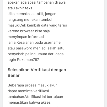
apakah ada spasi tambahan di awal
atau akhir teks.
Jika memakai autofill, jangan
langsung menekan tombol
masuk.Cek kembali data yang terisi
karena browser bisa saja
menyimpan informasi
lama.Kesalahan pada username
atau password menjadi salah satu
penyebab paling umum dari gagal
login Pokemon787.
Selesaikan Verifikasi dengan
Benar
Beberapa proses masuk akun
dapat meminta verifikasi
tambahan.Verifikasi ini bertujuan
memastikan bahwa akses