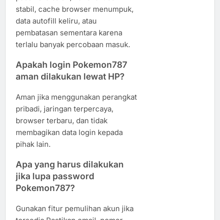
stabil, cache browser menumpuk,
data autofill keliru, atau
pembatasan sementara karena
terlalu banyak percobaan masuk.
Apakah login Pokemon787
aman dilakukan lewat HP?
Aman jika menggunakan perangkat
pribadi, jaringan terpercaya,
browser terbaru, dan tidak
membagikan data login kepada
pihak lain.
Apa yang harus dilakukan
jika lupa password
Pokemon787?
Gunakan fitur pemulihan akun jika