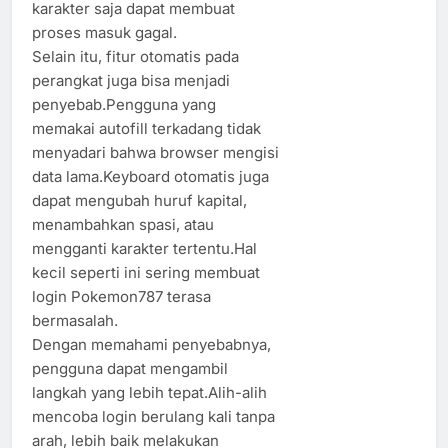
karakter saja dapat membuat
proses masuk gagal.
Selain itu, fitur otomatis pada
perangkat juga bisa menjadi
penyebab.Pengguna yang
memakai autofill terkadang tidak
menyadari bahwa browser mengisi
data lama.Keyboard otomatis juga
dapat mengubah huruf kapital,
menambahkan spasi, atau
mengganti karakter tertentu.Hal
kecil seperti ini sering membuat
login Pokemon787 terasa
bermasalah.
Dengan memahami penyebabnya,
pengguna dapat mengambil
langkah yang lebih tepat.Alih-alih
mencoba login berulang kali tanpa
arah, lebih baik melakukan