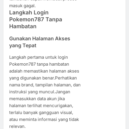
masuk gagal.
Langkah Login
Pokemon787 Tanpa
Hambatan
Gunakan Halaman Akses
yang Tepat
Langkah pertama untuk login
Pokemon787 tanpa hambatan
adalah memastikan halaman akses
yang digunakan benar.Perhatikan
nama brand, tampilan halaman, dan
instruksi yang muncul.Jangan
memasukkan data akun jika
halaman terlihat mencurigakan,
terlalu banyak gangguan visual,
atau meminta informasi yang tidak
relevan.