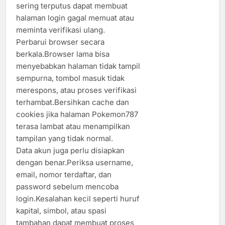
sering terputus dapat membuat
halaman login gagal memuat atau
meminta verifikasi ulang.
Perbarui browser secara
berkala.Browser lama bisa
menyebabkan halaman tidak tampil
sempurna, tombol masuk tidak
merespons, atau proses verifikasi
terhambat.Bersihkan cache dan
cookies jika halaman Pokemon787
terasa lambat atau menampilkan
tampilan yang tidak normal.
Data akun juga perlu disiapkan
dengan benar.Periksa username,
email, nomor terdaftar, dan
password sebelum mencoba
login.Kesalahan kecil seperti huruf
kapital, simbol, atau spasi
tambahan dapat membuat proses