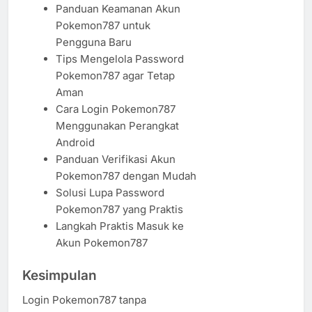
Panduan Keamanan Akun
Pokemon787 untuk
Pengguna Baru
Tips Mengelola Password
Pokemon787 agar Tetap
Aman
Cara Login Pokemon787
Menggunakan Perangkat
Android
Panduan Verifikasi Akun
Pokemon787 dengan Mudah
Solusi Lupa Password
Pokemon787 yang Praktis
Langkah Praktis Masuk ke
Akun Pokemon787
Kesimpulan
Login Pokemon787 tanpa