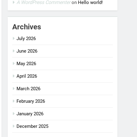
A WordPress Commenter
on
Hello world!
Archives
July 2026
June 2026
May 2026
April 2026
March 2026
February 2026
January 2026
December 2025