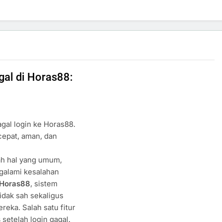
gal di Horas88:
agal login ke Horas88.
cepat, aman, dan
lah hal yang umum,
ngalami kesalahan
Horas88
, sistem
dak sah sekaligus
ka. Salah satu fitur
s
setelah login gagal.