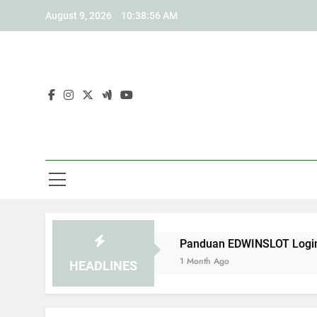
Skip
August 9, 2026
10:38:57 AM
to
content
RD7
Perkuat K
Link Alternatif
Panduan EDWINSLOT Login saat Akse
1 Month Ago
HEADLINES