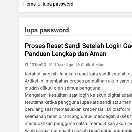
Home
lupa password
lupa password
Proses Reset Sandi Setelah Login Ga
Panduan Lengkap dan Aman
121bb90
1 Year Ago
0
6 Mins
Ketahui langkah-langkah reset kata sandi setelah g
Artikel ini membahas proses pemulihan akun yang 
mudah diikuti oleh semua pengguna.
Mengalami kesulitan saat login ke akun digital ada
terutama ketika pengguna lupa kata sandi atau me
berulang saat memasukkan kredensial. Di platform
keamanan telah dirancang untuk mencegah akses ti
memudahkan pengguna dalam memulihkan akun mere
yang sangat membantu adalah
reset sandi otomati