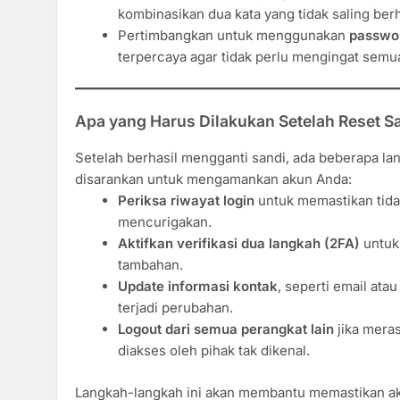
kombinasikan dua kata yang tidak saling be
Pertimbangkan untuk menggunakan
passwo
terpercaya agar tidak perlu mengingat semu
Apa yang Harus Dilakukan Setelah Reset S
Setelah berhasil mengganti sandi, ada beberapa la
disarankan untuk mengamankan akun Anda:
Periksa riwayat login
untuk memastikan tidak
mencurigakan.
Aktifkan verifikasi dua langkah (2FA)
untuk
tambahan.
Update informasi kontak
, seperti email atau
terjadi perubahan.
Logout dari semua perangkat lain
jika mera
diakses oleh pihak tak dikenal.
Langkah-langkah ini akan membantu memastikan ak