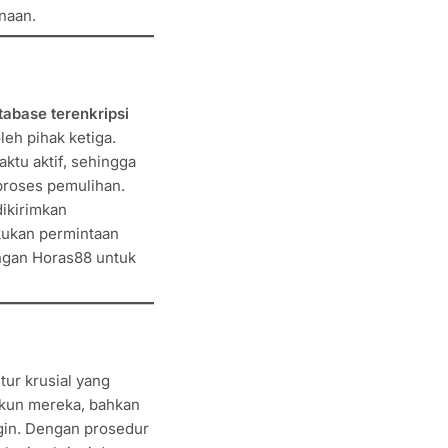
naan.
tabase terenkripsi
leh pihak ketiga.
aktu aktif, sehingga
proses pemulihan.
dikirimkan
akukan permintaan
ngan Horas88 untuk
tur krusial yang
akun mereka, bahkan
login. Dengan prosedur