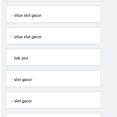
situs slot gacor
situs slot gacor
link slot
slot gacor
slot gacor