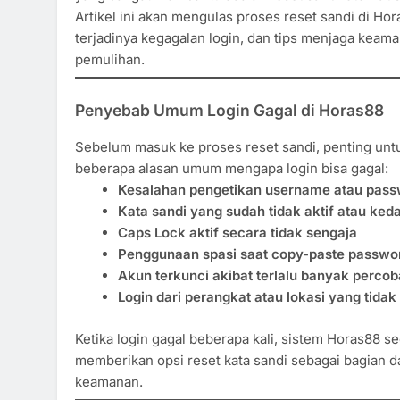
Artikel ini akan mengulas proses reset sandi di Ho
terjadinya kegagalan login, dan tips menjaga keam
pemulihan.
Penyebab Umum Login Gagal di Horas88
Sebelum masuk ke proses reset sandi, penting u
beberapa alasan umum mengapa login bisa gagal:
Kesalahan pengetikan username atau pas
Kata sandi yang sudah tidak aktif atau ked
Caps Lock aktif secara tidak sengaja
Penggunaan spasi saat copy-paste passwo
Akun terkunci akibat terlalu banyak percob
Login dari perangkat atau lokasi yang tidak 
Ketika login gagal beberapa kali, sistem Horas88 s
memberikan opsi reset kata sandi sebagai bagian d
keamanan.