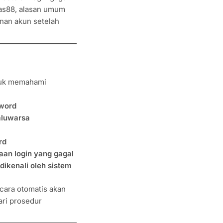
ras88, alasan umum
anan akun setelah
ntuk memahami
sword
aluwarsa
rd
aan login yang gagal
dikenali oleh sistem
ecara otomatis akan
ari prosedur