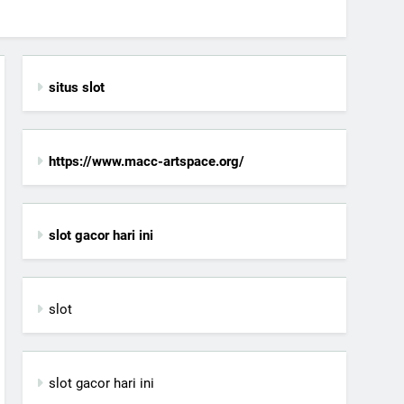
situs slot
https://www.macc-artspace.org/
slot gacor hari ini
slot
slot gacor hari ini