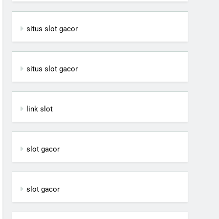
situs slot gacor
situs slot gacor
link slot
slot gacor
slot gacor