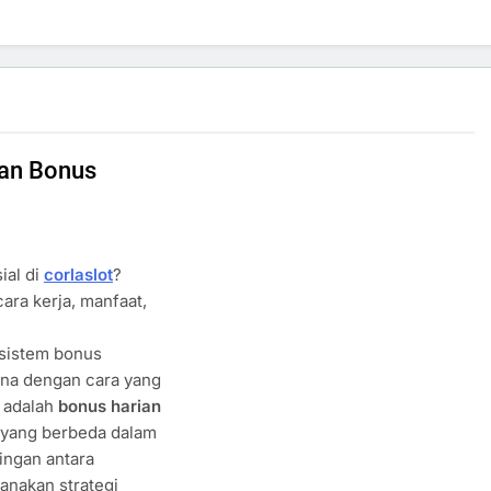
dan Bonus
ial di
corlaslot
?
ra kerja, manfaat,
, sistem bonus
una dengan cara yang
i adalah
bonus harian
k yang berbeda dalam
ingan antara
nakan strategi