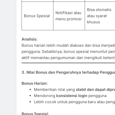
Bisa otomatis
Notifikasi atau
Bonus Spesial
atau syarat
menu promosi
khusus
Analisis:
Bonus harian lebih mudah diakses dan bisa menjadi 
pengguna. Sebaliknya, bonus spesial menuntut pen
aktif memantau pengumuman dan mengikuti ketent
3.
Nilai Bonus dan Pengaruhnya terhadap Penggu
Bonus Harian:
Memberikan nilai yang
stabil dan dapat dipr
Mendorong
konsistensi login
pengguna
Lebih cocok untuk pengguna baru atau peng
Bonus Spesial: