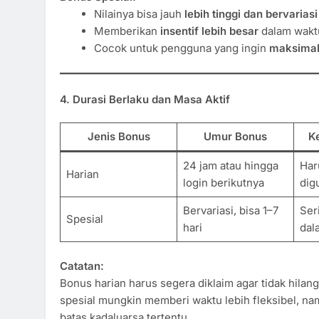
Nilainya bisa jauh
lebih tinggi dan bervariasi
Memberikan
insentif lebih besar
dalam waktu
Cocok untuk pengguna yang ingin
maksimal
4.
Durasi Berlaku dan Masa Aktif
Jenis Bonus
Umur Bonus
K
24 jam atau hingga
Har
Harian
login berikutnya
dig
Bervariasi, bisa 1–7
Seri
Spesial
hari
dal
Catatan:
Bonus harian harus segera diklaim agar tidak hilan
spesial mungkin memberi waktu lebih fleksibel, n
batas kadaluarsa tertentu.