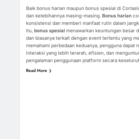
Baik bonus harian maupun bonus spesial di Corlasl
dan kelebihannya masing-masing.
Bonus harian
co
konsistensi dan memberi manfaat rutin dalam jang
itu,
bonus spesial
menawarkan keuntungan besar da
dan biasanya terkait dengan event tertentu yang m
memahami perbedaan keduanya, pengguna dapat m
interaksi yang lebih terarah, efisien, dan mengunt
pengalaman penggunaan platform secara keseluru
Read More