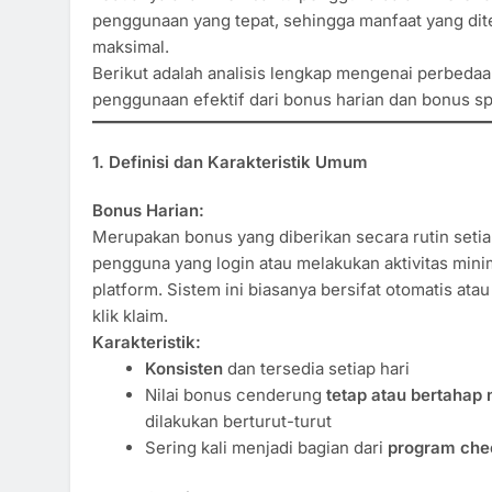
penggunaan yang tepat, sehingga manfaat yang dite
maksimal.
Berikut adalah analisis lengkap mengenai perbedaa
penggunaan efektif dari bonus harian dan bonus spe
1.
Definisi dan Karakteristik Umum
Bonus Harian:
Merupakan bonus yang diberikan secara rutin setia
pengguna yang login atau melakukan aktivitas min
platform. Sistem ini biasanya bersifat otomatis at
klik klaim.
Karakteristik:
Konsisten
dan tersedia setiap hari
Nilai bonus cenderung
tetap atau bertahap 
dilakukan berturut-turut
Sering kali menjadi bagian dari
program chec