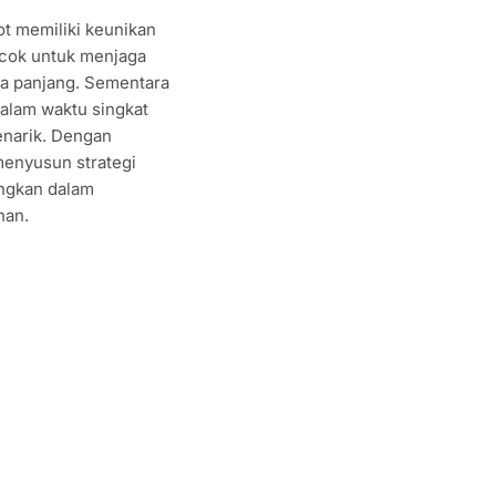
ot memiliki keunikan
cok untuk menjaga
ka panjang. Sementara
lam waktu singkat
enarik. Dengan
enyusun strategi
ungkan dalam
han.