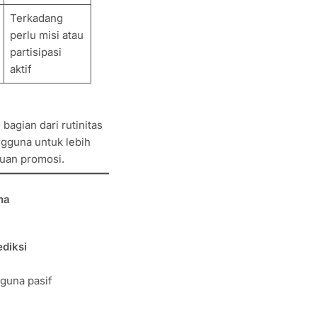
Terkadang
perlu misi atau
partisipasi
aktif
bagian dari rutinitas
gguna untuk lebih
uan promosi.
na
ediksi
guna pasif