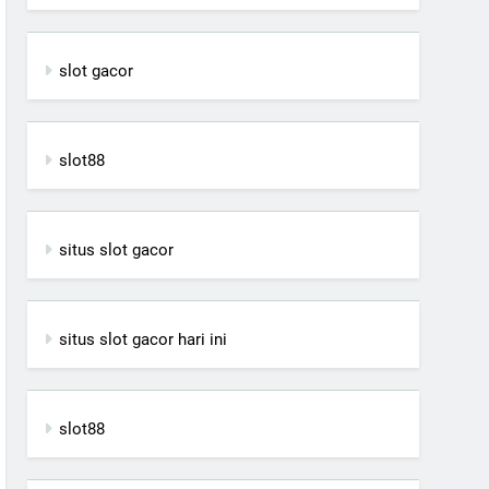
slot gacor
slot88
situs slot gacor
situs slot gacor hari ini
slot88