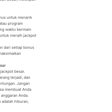
nus untuk menarik
 atau program
ang waktu bermain
ntuk meraih jackpot
n dari setiap bonus
emaksimalkan
sar
 jackpot besar.
rang terjadi, dan
untungan. Jangan
 bisa membuat Anda
s anggaran Anda.
 adalah hiburan,