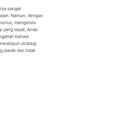
isa sangat
udah. Namun, dengan
 bonus, mengelola
i yang tepat, Anda
ngatlah bahwa
meskipun strategi
g jawab dan tidak