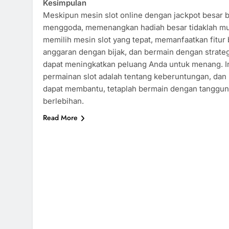
Kesimpulan
Meskipun mesin slot online dengan jackpot besar b
menggoda, memenangkan hadiah besar tidaklah m
memilih mesin slot yang tepat, memanfaatkan fitur
anggaran dengan bijak, dan bermain dengan strateg
dapat meningkatkan peluang Anda untuk menang. I
permainan slot adalah tentang keberuntungan, dan 
dapat membantu, tetaplah bermain dengan tanggun
berlebihan.
Read More