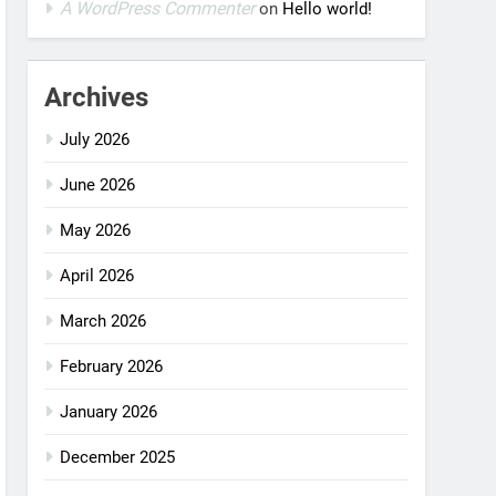
A WordPress Commenter
on
Hello world!
Archives
July 2026
June 2026
May 2026
April 2026
March 2026
February 2026
January 2026
December 2025