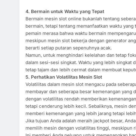
4. Bermain untuk Waktu yang Tepat
Bermain mesin slot online bukanlah tentang seber
bermain, tetapi tentang memanfaatkan waktu yang 
pemain merasa bahwa waktu bermain mempengaru
meskipun mesin slot bekerja dengan generator ang
berarti setiap putaran sepenuhnya acak.
Namun, untuk menghindari kelelahan dan tetap fok
dalam sesi-sesi singkat. Waktu yang lebih singkat
tetap tajam dan lebih cermat dalam membuat keput
5. Perhatikan Volatilitas Mesin Slot
Volatilitas dalam mesin slot mengacu pada seberap
membayar dan seberapa besar kemenangan yang di
dengan volatilitas rendah memberikan kemenangan 
tetapi cenderung lebih kecil. Sebaliknya, mesin deng
memberi kemenangan yang lebih jarang tetapi lebih
Jika tujuan Anda adalah meraih jackpot besar, And
memilih mesin dengan volatilitas tinggi, meskipun ri
Ini memberi Anda peluang untuk memenangkan had