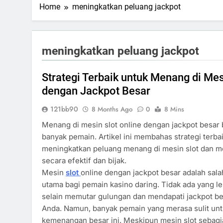
Home
meningkatkan peluang jackpot
meningkatkan peluang jackpot
Strategi Terbaik untuk Menang di Mes
dengan Jackpot Besar
121bb90
8 Months Ago
0
8 Mins
Menang di mesin slot online dengan jackpot besar b
banyak pemain. Artikel ini membahas strategi terba
meningkatkan peluang menang di mesin slot dan me
secara efektif dan bijak.
Mesin
slot
online dengan jackpot besar adalah salah
utama bagi pemain kasino daring. Tidak ada yang 
selain memutar gulungan dan mendapati jackpot be
Anda. Namun, banyak pemain yang merasa sulit un
kemenangan besar ini. Meskipun mesin slot sebag