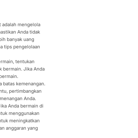
ot adalah mengelola
astikan Anda tidak
ebih banyak uang
a tips pengelolaan
rmain, tentukan
k bermain. Jika Anda
bermain.
a batas kemenangan.
ntu, pertimbangkan
kemenangan Anda.
ika Anda bermain di
untuk menggunakan
untuk meningkatkan
gan anggaran yang