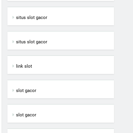
situs slot gacor
situs slot gacor
link slot
slot gacor
slot gacor