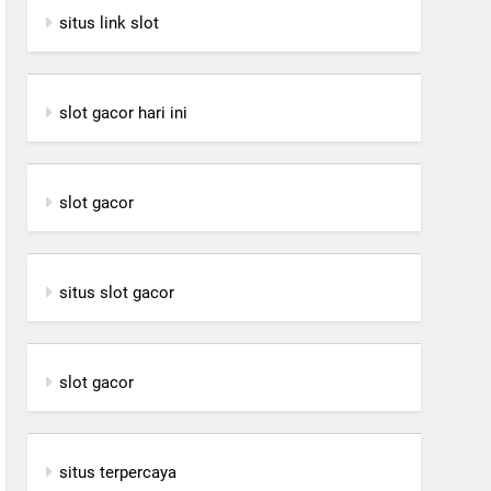
situs link slot
slot gacor hari ini
slot gacor
situs slot gacor
slot gacor
situs terpercaya