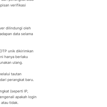
pisan verifikasi
er dilindungi oleh
yadapan data selama
OTP unik dikirimkan
ini hanya berlaku
gunakan ulang.
lalui tautan
n dari perangkat baru.
ngkat (seperti IP,
mengenali apakah login
atau tidak.