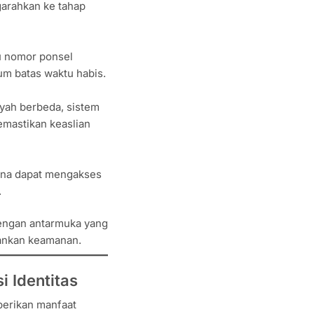
garahkan ke tahap
u nomor ponsel
m batas waktu habis.
ayah berbeda, sistem
mastikan keaslian
guna dapat mengakses
.
dengan antarmuka yang
ankan keamanan.
i Identitas
berikan manfaat