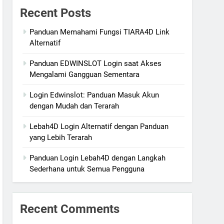
Recent Posts
Panduan Memahami Fungsi TIARA4D Link
Alternatif
Panduan EDWINSLOT Login saat Akses
Mengalami Gangguan Sementara
Login Edwinslot: Panduan Masuk Akun
dengan Mudah dan Terarah
Lebah4D Login Alternatif dengan Panduan
yang Lebih Terarah
Panduan Login Lebah4D dengan Langkah
Sederhana untuk Semua Pengguna
Recent Comments