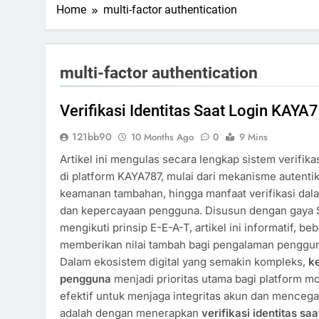
Home
multi-factor authentication
multi-factor authentication
Verifikasi Identitas Saat Login KAYA
121bb90
10 Months Ago
0
9 Mins
Artikel ini mengulas secara lengkap sistem verifikas
di platform KAYA787, mulai dari mekanisme autentik
keamanan tambahan, hingga manfaat verifikasi dal
dan kepercayaan pengguna. Disusun dengan gaya 
mengikuti prinsip E-E-A-T, artikel ini informatif, be
memberikan nilai tambah bagi pengalaman penggun
Dalam ekosistem digital yang semakin kompleks,
k
pengguna
menjadi prioritas utama bagi platform mo
efektif untuk menjaga integritas akun dan mencega
adalah dengan menerapkan
verifikasi identitas saa