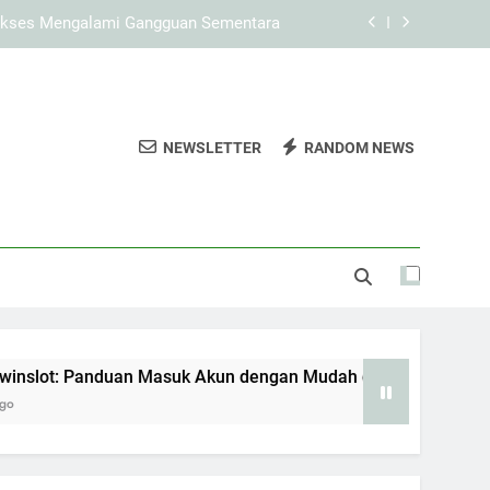
Akses Mengalami Gangguan Sementara
Masuk Akun dengan Mudah dan Terarah
tif dengan Panduan yang Lebih Terarah
NEWSLETTER
RANDOM NEWS
hami Fungsi TIARA4D Link Alternatif
Akses Mengalami Gangguan Sementara
omunica. Untuk Bisnis Modern Yang Dinamis.
Masuk Akun dengan Mudah dan Terarah
tif dengan Panduan yang Lebih Terarah
anduan Masuk Akun dengan Mudah dan Terarah
Lebah4D 
2 Months A