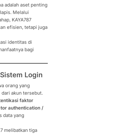
 adalah aset penting
apis. Melalui
tahap, KAYA787
n efisien, tetapi juga
si identitas di
manfaatnya bagi
 Sistem Login
wa orang yang
dari akun tersebut.
tentikasi faktor
tor authentication /
is data yang
7 melibatkan tiga