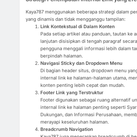
Kaya787 menggunakan beberapa strategi dalam pen
yang dinamis dan tidak mengganggu tampilan:
Link Kontekstual di Dalam Konten
Pada setiap artikel atau panduan, tautan ke art
lanjutan disisipkan di tengah paragraf seca
pengguna menggali informasi lebih dalam t
berpindah halaman.
Navigasi Sticky dan Dropdown Menu
Di bagian header situs, dropdown menu yang
internal link ke halaman-halaman utama, me
konten penting lebih cepat dan mudah.
Footer Link yang Terstruktur
Footer digunakan sebagai ruang alternatif 
internal link ke halaman penting seperti Sya
Dukungan, dan Informasi Perusahaan, memb
merayapi keseluruhan halaman.
Breadcrumb Navigation
Kaya787 juga menerapkan breadcrumb di be