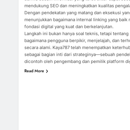
mendukung SEO dan meningkatkan kualitas penga
Dengan pendekatan yang matang dan eksekusi yang r
menunjukkan bagaimana internal linking yang ba
fondasi digital yang kuat dan berkelanjutan.
Langkah ini bukan hanya soal teknis, tetapi tenta
bagaimana pengguna berpikir, menjelajah, dan te
secara alami. Kaya787 telah menempatkan keterh
sebagai bagian inti dari strateginya—sebuah pende
dicontoh oleh pengembang dan pemilik platform digi
Read More