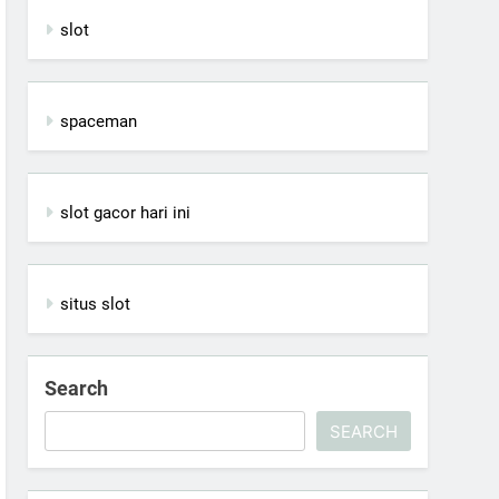
slot
spaceman
slot gacor hari ini
situs slot
Search
SEARCH