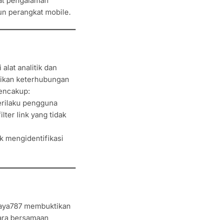
uat pengalaman
un perangkat mobile.
alat analitik dan
tikan keterhubungan
encakup:
rilaku pengguna
ter link yang tidak
k mengidentifikasi
 Kaya787 membuktikan
cara bersamaan