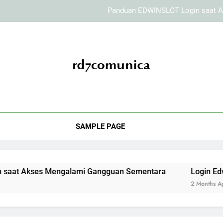
Panduan EDWINSLOT Login saat 
Login Edwinslot: Panduan 
Lebah4D Login Alterna
Panduan Mema
 Comunica
Panduan EDWINSLOT Login saat 
omunikasi Bisnis Anda Dengan Layanan Profesional Dari RD7 C
Login Edwinslot: Panduan 
SAMPLE PAGE
Lebah4D Login Alterna
s Mengalami Gangguan Sementara
Login Edwinslot: P
2 Months Ago