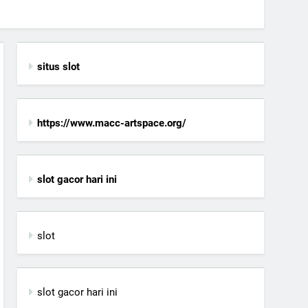
situs slot
https://www.macc-artspace.org/
slot gacor hari ini
slot
slot gacor hari ini