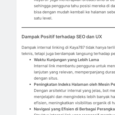
sehingga pengguna tahu posisi mereka di dal
bisa dengan mudah kembali ke halaman sebe
satu level.
Dampak Positif terhadap SEO dan UX
Dampak internal linking di Kaya787 tidak hanya terl
teknis, tetapi juga berdampak langsung terhadap 
Waktu Kunjungan yang Lebih Lama
Internal link membantu pengguna untuk me
lanjutan yang relevan, memperpanjang duras
dengan situs.
Peningkatan Indeks Halaman oleh Mesin Pe
Dengan arsitektur internal yang jelas, bot m
menjelajahi dan mengindeks lebih banyak h
efisien, meningkatkan visibilitas organik di h
Navigasi yang Efisien di Berbagai Perangka