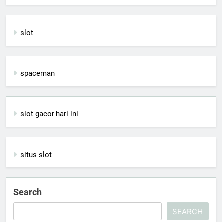
slot
spaceman
slot gacor hari ini
situs slot
Search
SEARCH