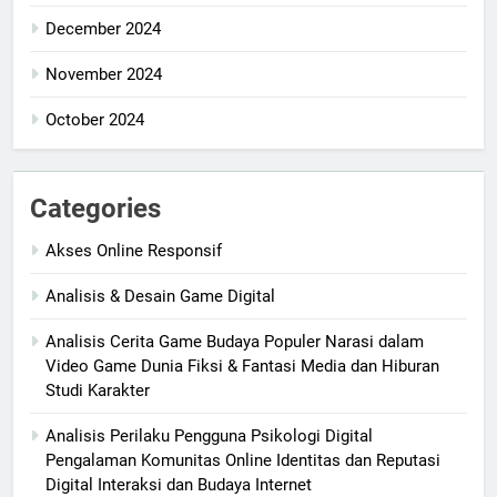
December 2024
November 2024
October 2024
Categories
Akses Online Responsif
Analisis & Desain Game Digital
Analisis Cerita Game Budaya Populer Narasi dalam
Video Game Dunia Fiksi & Fantasi Media dan Hiburan
Studi Karakter
Analisis Perilaku Pengguna Psikologi Digital
Pengalaman Komunitas Online Identitas dan Reputasi
Digital Interaksi dan Budaya Internet