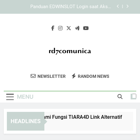
Skip
Login Edwinslot: Panduan Masuk Akun dengan
to
Mudah dan Terarah
content
Lebah4D Login Alternatif dengan Panduan yang
Lebih Terarah
Panduan Memahami Fungsi TIARA4D Link
Alternatif
Panduan EDWINSLOT Login saat Akses
Mengalami Gangguan Sementara
Login Edwinslot: Panduan Masuk Akun dengan
Mudah dan Terarah
RD7 Comunica
Perkuat Komunikasi Bisnis Anda Dengan
Lebah4D Login Alternatif dengan Panduan yang
NEWSLETTER
RANDOM NEWS
Lebih Terarah
Layanan Profesional Dari RD7 Comunica.
Untuk Bisnis Modern Yang Dinamis.
MENU
nduan Memahami Fungsi TIARA4D Link Alternatif
Pand
HEADLINES
Weeks Ago
1 Mon