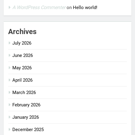
A WordPress Commenter
on
Hello world!
Archives
July 2026
June 2026
May 2026
April 2026
March 2026
February 2026
January 2026
December 2025