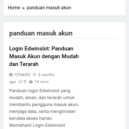
Home
panduan masuk akun
panduan masuk akun
Login Edwinslot: Panduan
Masuk Akun dengan Mudah
dan Terarah
121bb90
2 months
ago
0
14 mins
Panduan login Edwinslot yang
mudah, aman, dan terarah untuk
membantu pengguna masuk akun,
menjaga data, serta menghindari
kendala akses harian.
Memahami Login Edwinslot