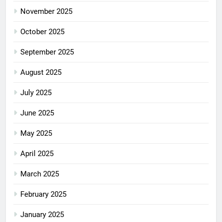
November 2025
October 2025
September 2025
August 2025
July 2025
June 2025
May 2025
April 2025
March 2025
February 2025
January 2025