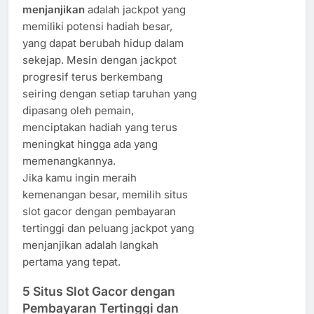
menjanjikan
adalah jackpot yang
memiliki potensi hadiah besar,
yang dapat berubah hidup dalam
sekejap. Mesin dengan jackpot
progresif terus berkembang
seiring dengan setiap taruhan yang
dipasang oleh pemain,
menciptakan hadiah yang terus
meningkat hingga ada yang
memenangkannya.
Jika kamu ingin meraih
kemenangan besar, memilih situs
slot gacor dengan pembayaran
tertinggi dan peluang jackpot yang
menjanjikan adalah langkah
pertama yang tepat.
5 Situs Slot Gacor dengan
Pembayaran Tertinggi dan