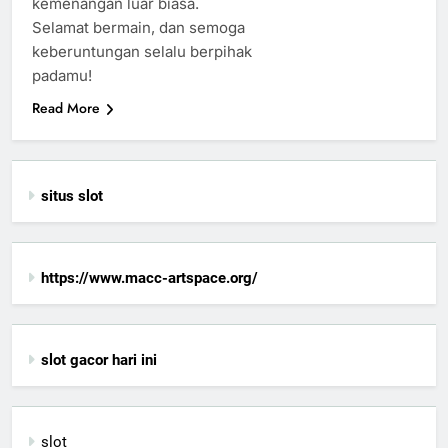
kemenangan luar biasa.
Selamat bermain, dan semoga
keberuntungan selalu berpihak
padamu!
Read More
situs slot
https://www.macc-artspace.org/
slot gacor hari ini
slot