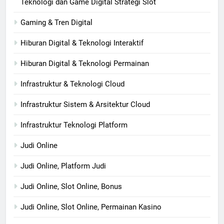
Teknologi dan Game Digital Strategi Slot
Gaming & Tren Digital
Hiburan Digital & Teknologi Interaktif
Hiburan Digital & Teknologi Permainan
Infrastruktur & Teknologi Cloud
Infrastruktur Sistem & Arsitektur Cloud
Infrastruktur Teknologi Platform
Judi Online
Judi Online, Platform Judi
Judi Online, Slot Online, Bonus
Judi Online, Slot Online, Permainan Kasino