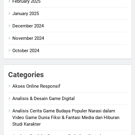
February 2025
January 2025
December 2024
November 2024
October 2024
Categories
Akses Online Responsif
Analisis & Desain Game Digital
Analisis Cerita Game Budaya Populer Narasi dalam
Video Game Dunia Fiksi & Fantasi Media dan Hiburan
Studi Karakter