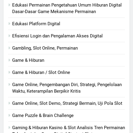
Edukasi Permainan Pengetahuan Umum Hiburan Digital
Dasar-Dasar Game Mekanisme Permainan
Edukasi Platform Digital
Efisiensi Login dan Pengalaman Akses Digital
Gambling, Slot Online, Permainan
Game & Hiburan
Game & Hiburan / Slot Online
Game Online, Pengembangan Diri, Strategi, Pengelolaan
Waktu, Keterampilan Berpikir Kritis
Game Online, Slot Demo, Strategi Bermain, Uji Pola Slot
Game Puzzle & Brain Challenge
Gaming & Hiburan Kasino & Slot Analisis Tren Permainan