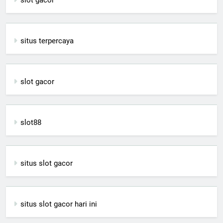
situs terpercaya
slot gacor
slot88
situs slot gacor
situs slot gacor hari ini