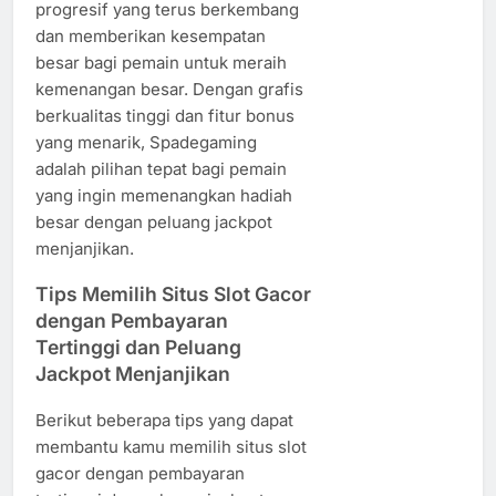
progresif yang terus berkembang
dan memberikan kesempatan
besar bagi pemain untuk meraih
kemenangan besar. Dengan grafis
berkualitas tinggi dan fitur bonus
yang menarik, Spadegaming
adalah pilihan tepat bagi pemain
yang ingin memenangkan hadiah
besar dengan peluang jackpot
menjanjikan.
Tips Memilih Situs Slot Gacor
dengan Pembayaran
Tertinggi dan Peluang
Jackpot Menjanjikan
Berikut beberapa tips yang dapat
membantu kamu memilih situs slot
gacor dengan pembayaran