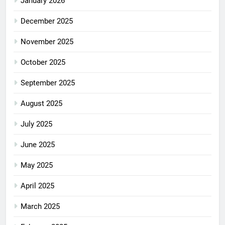
January 2026
December 2025
November 2025
October 2025
September 2025
August 2025
July 2025
June 2025
May 2025
April 2025
March 2025