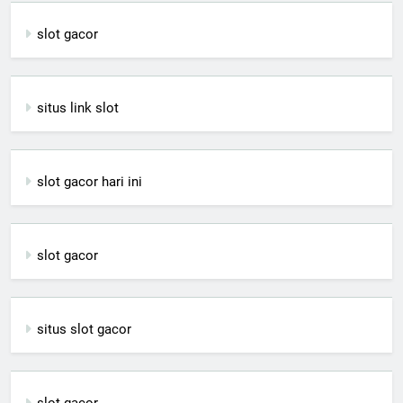
slot gacor
situs link slot
slot gacor hari ini
slot gacor
situs slot gacor
slot gacor