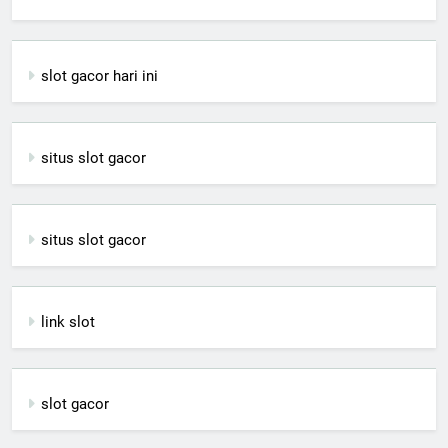
slot gacor hari ini
situs slot gacor
situs slot gacor
link slot
slot gacor