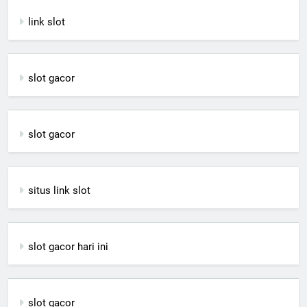
link slot
slot gacor
slot gacor
situs link slot
slot gacor hari ini
slot gacor