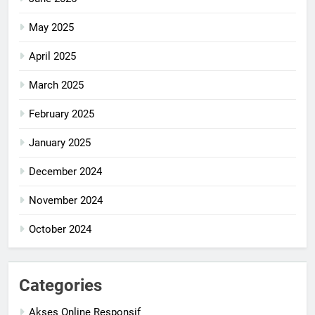
May 2025
April 2025
March 2025
February 2025
January 2025
December 2024
November 2024
October 2024
Categories
Akses Online Responsif