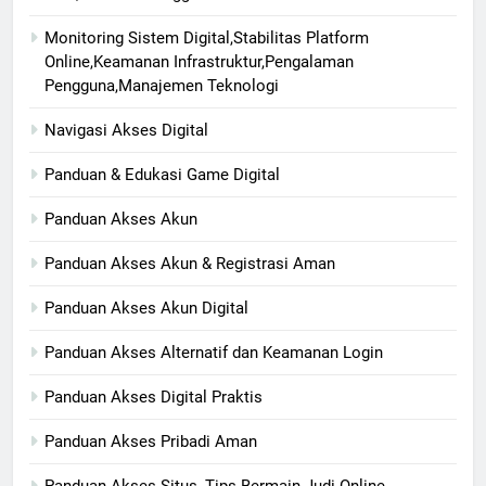
Monitoring Sistem Digital,Stabilitas Platform
Online,Keamanan Infrastruktur,Pengalaman
Pengguna,Manajemen Teknologi
Navigasi Akses Digital
Panduan & Edukasi Game Digital
Panduan Akses Akun
Panduan Akses Akun & Registrasi Aman
Panduan Akses Akun Digital
Panduan Akses Alternatif dan Keamanan Login
Panduan Akses Digital Praktis
Panduan Akses Pribadi Aman