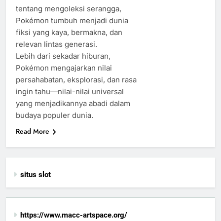
tentang mengoleksi serangga,
Pokémon tumbuh menjadi dunia
fiksi yang kaya, bermakna, dan
relevan lintas generasi.
Lebih dari sekadar hiburan,
Pokémon mengajarkan nilai
persahabatan, eksplorasi, dan rasa
ingin tahu—nilai-nilai universal
yang menjadikannya abadi dalam
budaya populer dunia.
Read More
situs slot
https://www.macc-artspace.org/