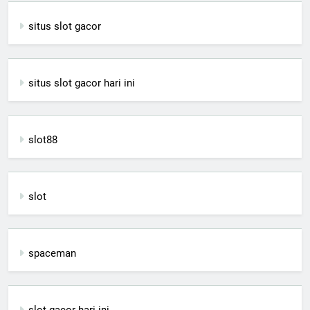
situs slot gacor
situs slot gacor hari ini
slot88
slot
spaceman