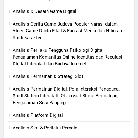
Analisis & Desain Game Digital
Analisis Cerita Game Budaya Populer Narasi dalam
Video Game Dunia Fiksi & Fantasi Media dan Hiburan
Studi Karakter
Analisis Perilaku Pengguna Psikologi Digital
Pengalaman Komunitas Online Identitas dan Reputasi
Digital Interaksi dan Budaya Internet
Analisis Permainan & Strategi Slot
Analisis Permainan Digital, Pola Interaksi Pengguna,
Studi Sistem Interaktif, Observasi Ritme Permainan,
Pengalaman Sesi Panjang
Analisis Platform Digital
Analisis Slot & Perilaku Pemain