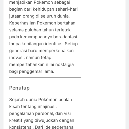
menjadikan Pokémon sebagai
bagian dari kehidupan sehari-hari
jutaan orang di seluruh dunia.
Keberhasilan Pokémon bertahan
selama puluhan tahun terletak
pada kemampuannya beradaptasi
tanpa kehilangan identitas. Setiap
generasi baru memperkenalkan
inovasi, namun tetap
mempertahankan nilai nostalgia
bagi penggemar lama.
Penutup
Sejarah dunia Pokémon adalah
kisah tentang imajinasi,
pengalaman personal, dan visi
kreatif yang diwujudkan dengan
konsistensi. Dari ide sederhana