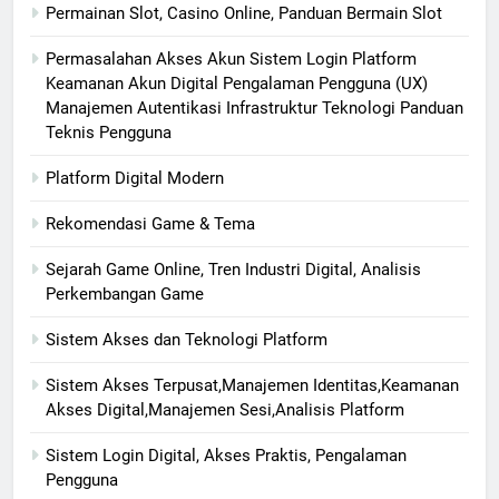
Permainan Slot, Casino Online, Panduan Bermain Slot
Permasalahan Akses Akun Sistem Login Platform
Keamanan Akun Digital Pengalaman Pengguna (UX)
Manajemen Autentikasi Infrastruktur Teknologi Panduan
Teknis Pengguna
Platform Digital Modern
Rekomendasi Game & Tema
Sejarah Game Online, Tren Industri Digital, Analisis
Perkembangan Game
Sistem Akses dan Teknologi Platform
Sistem Akses Terpusat,Manajemen Identitas,Keamanan
Akses Digital,Manajemen Sesi,Analisis Platform
Sistem Login Digital, Akses Praktis, Pengalaman
Pengguna