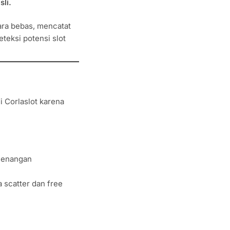
li.
ara bebas, mencatat
eksi potensi slot
i Corlaslot karena
menangan
 scatter dan free