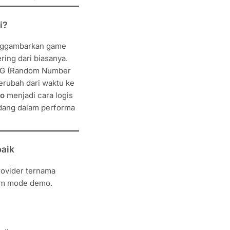
i?
enggambarkan game
ing dari biasanya.
NG (Random Number
berubah dari waktu ke
mo
menjadi cara logis
dang dalam performa
baik
rovider ternama
lam mode demo.