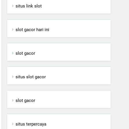
situs link slot
slot gacor hari ini
slot gacor
situs slot gacor
slot gacor
situs terpercaya