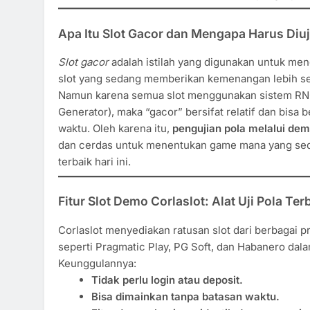
Apa Itu Slot Gacor dan Mengapa Harus Diuj
Slot gacor
adalah istilah yang digunakan untuk m
slot yang sedang memberikan kemenangan lebih ser
Namun karena semua slot menggunakan sistem R
Generator), maka “gacor” bersifat relatif dan bisa 
waktu. Oleh karena itu,
pengujian pola melalui de
dan cerdas untuk menentukan game mana yang se
terbaik hari ini.
Fitur Slot Demo Corlaslot: Alat Uji Pola Ter
Corlaslot menyediakan ratusan slot dari berbagai p
seperti Pragmatic Play, PG Soft, dan Habanero da
Keunggulannya:
Tidak perlu login atau deposit.
Bisa dimainkan tanpa batasan waktu.