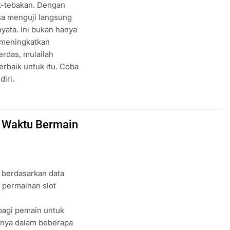
ak-tebakan. Dengan
sa menguji langsung
ata. Ini bukan hanya
 meningkatkan
rdas, mulailah
rbaik untuk itu. Coba
diri.
n Waktu Bermain
 berdasarkan data
 permainan slot
agi pemain untuk
nya dalam beberapa