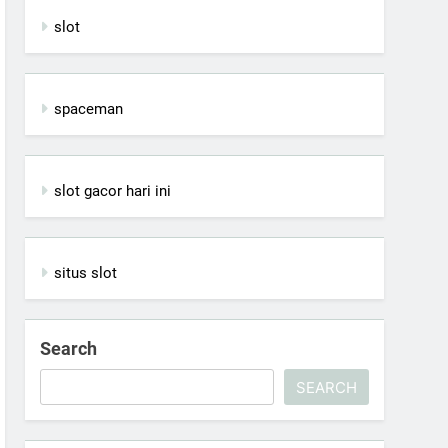
slot
spaceman
slot gacor hari ini
situs slot
Search
SEARCH