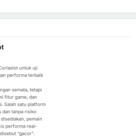
ot
Corlaslot untuk uji
an performa terbaik
ungan semata, tetapi
 fitur game, dan
. Salah satu platform
 dan tanpa risiko
g disediakan, pemain
is performa real-
disebut “gacor”.