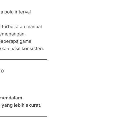
a pola interval
 turbo, atau manual
kemenangan.
beberapa game
kan hasil konsisten.
mo
 mendalam.
yang lebih akurat.