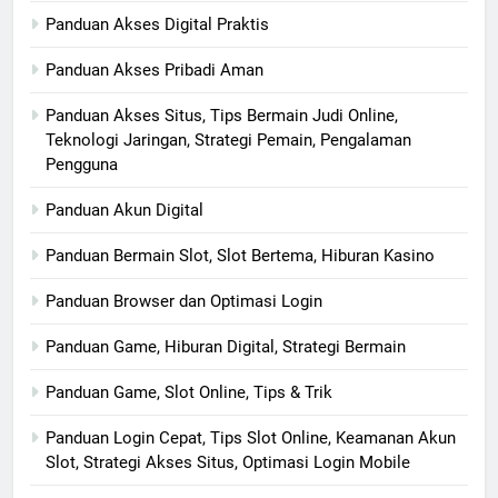
Panduan Akses Digital Praktis
Panduan Akses Pribadi Aman
Panduan Akses Situs, Tips Bermain Judi Online,
Teknologi Jaringan, Strategi Pemain, Pengalaman
Pengguna
Panduan Akun Digital
Panduan Bermain Slot, Slot Bertema, Hiburan Kasino
Panduan Browser dan Optimasi Login
Panduan Game, Hiburan Digital, Strategi Bermain
Panduan Game, Slot Online, Tips & Trik
Panduan Login Cepat, Tips Slot Online, Keamanan Akun
Slot, Strategi Akses Situs, Optimasi Login Mobile