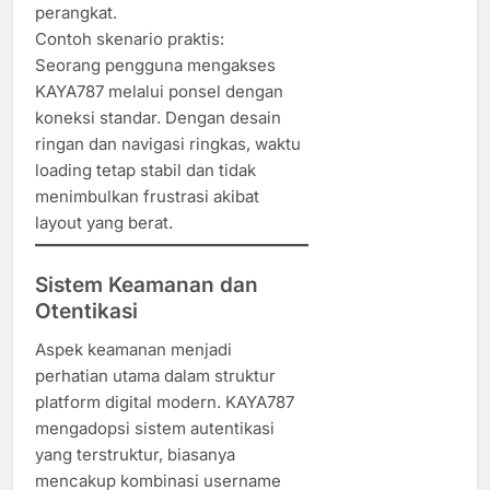
perangkat.
Contoh skenario praktis:
Seorang pengguna mengakses
KAYA787 melalui ponsel dengan
koneksi standar. Dengan desain
ringan dan navigasi ringkas, waktu
loading tetap stabil dan tidak
menimbulkan frustrasi akibat
layout yang berat.
Sistem Keamanan dan
Otentikasi
Aspek keamanan menjadi
perhatian utama dalam struktur
platform digital modern. KAYA787
mengadopsi sistem autentikasi
yang terstruktur, biasanya
mencakup kombinasi username