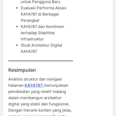
untuk Pengguna Baru
Evaluasi Performa Akses
KAYA787 di Berbagai
Perangkat
KAYA787 dan Komitmen
terhadap Stabilitas
Infrastruktur
Studi Arsitektur Digital
KAYA787
Kesimpulan
Analisis struktur dan navigasi
halaman
KAYA787
menunjukkan
pendekatan yang relatif matang
dalam membangun arsitektur
digital yang stabil dan fungsional.
Dengan hierarki konten yang jelas,