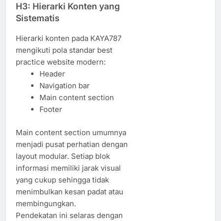
H3: Hierarki Konten yang
Sistematis
Hierarki konten pada KAYA787
mengikuti pola standar best
practice website modern:
Header
Navigation bar
Main content section
Footer
Main content section umumnya
menjadi pusat perhatian dengan
layout modular. Setiap blok
informasi memiliki jarak visual
yang cukup sehingga tidak
menimbulkan kesan padat atau
membingungkan.
Pendekatan ini selaras dengan