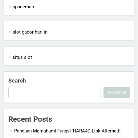
spaceman
slot gacor hari ini
situs slot
Search
SEARCH
Recent Posts
Panduan Memahami Fungsi TIARA4D Link Alternatif