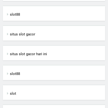
slot88
situs slot gacor
situs slot gacor hari ini
slot88
slot