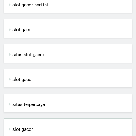
slot gacor hari ini
slot gacor
situs slot gacor
slot gacor
situs terpercaya
slot gacor