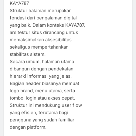
KAYA787
Struktur halaman merupakan
fondasi dari pengalaman digital
yang baik. Dalam konteks KAYA787,
arsitektur situs dirancang untuk
memaksimalkan aksesibilitas
sekaligus mempertahankan
stabilitas sistem.
Secara umum, halaman utama
dibangun dengan pendekatan
hierarki informasi yang jelas.
Bagian header biasanya memuat
logo brand, menu utama, serta
tombol login atau akses cepat.
Struktur ini mendukung user flow
yang efisien, terutama bagi
pengguna yang sudah familiar
dengan platform.