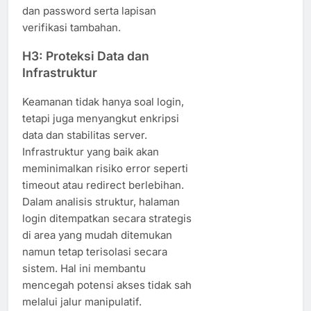
dan password serta lapisan
verifikasi tambahan.
H3: Proteksi Data dan
Infrastruktur
Keamanan tidak hanya soal login,
tetapi juga menyangkut enkripsi
data dan stabilitas server.
Infrastruktur yang baik akan
meminimalkan risiko error seperti
timeout atau redirect berlebihan.
Dalam analisis struktur, halaman
login ditempatkan secara strategis
di area yang mudah ditemukan
namun tetap terisolasi secara
sistem. Hal ini membantu
mencegah potensi akses tidak sah
melalui jalur manipulatif.