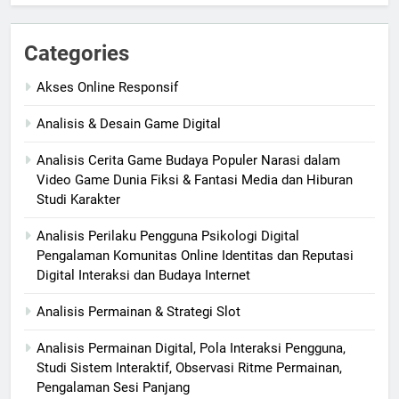
Categories
Akses Online Responsif
Analisis & Desain Game Digital
Analisis Cerita Game Budaya Populer Narasi dalam
Video Game Dunia Fiksi & Fantasi Media dan Hiburan
Studi Karakter
Analisis Perilaku Pengguna Psikologi Digital
Pengalaman Komunitas Online Identitas dan Reputasi
Digital Interaksi dan Budaya Internet
Analisis Permainan & Strategi Slot
Analisis Permainan Digital, Pola Interaksi Pengguna,
Studi Sistem Interaktif, Observasi Ritme Permainan,
Pengalaman Sesi Panjang