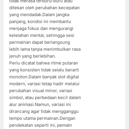
tidak merasa terburu-buru atau
ditekan oleh perubahan kecepatan
yang mendadak.Dalam jangka
panjang, kondisi ini membantu
menjaga fokus dan mengurangi
kelelahan mental, sehingga sesi
permainan dapat berlangsung
lebih lama tanpa menimbulkan rasa
jenuh yang berlebihan.
Perlu dicatat bahwa ritme putaran
yang konsisten tidak selalu berarti
monoton.Dalam banyak slot digital
modern, variasi tetap hadir melalui
perubahan visual minor, variasi
simbol, atau perbedaan kecil dalam
alur animasi.Namun, variasi ini
dirancang agar tidak mengganggu
tempo utama permainan.Dengan
pendekatan seperti ini, pemain