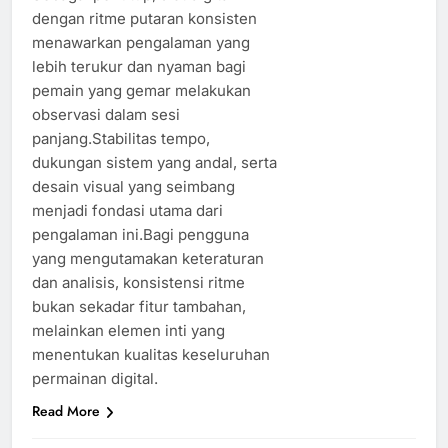
dengan ritme putaran konsisten
menawarkan pengalaman yang
lebih terukur dan nyaman bagi
pemain yang gemar melakukan
observasi dalam sesi
panjang.Stabilitas tempo,
dukungan sistem yang andal, serta
desain visual yang seimbang
menjadi fondasi utama dari
pengalaman ini.Bagi pengguna
yang mengutamakan keteraturan
dan analisis, konsistensi ritme
bukan sekadar fitur tambahan,
melainkan elemen inti yang
menentukan kualitas keseluruhan
permainan digital.
Read More