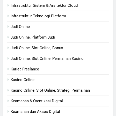
Infrastruktur Sistem & Arsitektur Cloud
Infrastruktur Teknologi Platform
Judi Online
Judi Online, Platform Judi
Judi Online, Slot Online, Bonus
Judi Online, Slot Online, Permainan Kasino
Karier, Freelance
Kasino Online
Kasino Online, Slot Online, Strategi Permainan
Keamanan & Otentikasi Digital
Keamanan dan Akses Digital