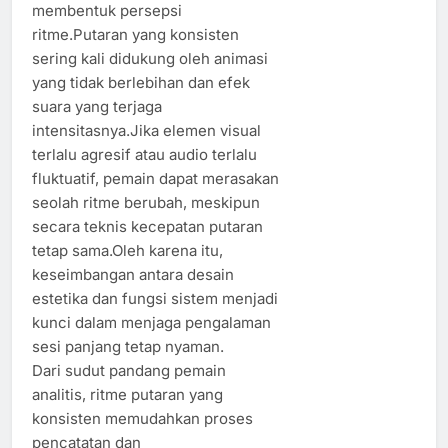
membentuk persepsi
ritme.Putaran yang konsisten
sering kali didukung oleh animasi
yang tidak berlebihan dan efek
suara yang terjaga
intensitasnya.Jika elemen visual
terlalu agresif atau audio terlalu
fluktuatif, pemain dapat merasakan
seolah ritme berubah, meskipun
secara teknis kecepatan putaran
tetap sama.Oleh karena itu,
keseimbangan antara desain
estetika dan fungsi sistem menjadi
kunci dalam menjaga pengalaman
sesi panjang tetap nyaman.
Dari sudut pandang pemain
analitis, ritme putaran yang
konsisten memudahkan proses
pencatatan dan