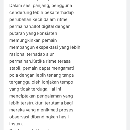
Dalam sesi panjang, pengguna
cenderung lebih peka terhadap
perubahan kecil dalam ritme
permainan.Slot digital dengan
putaran yang konsisten
memungkinkan pemain
membangun ekspektasi yang lebih
rasional terhadap alur
permainan.Ketika ritme terasa
stabil, pemain dapat mengamati
pola dengan lebih tenang tanpa
terganggu oleh lonjakan tempo
yang tidak terduga.Hal ini
menciptakan pengalaman yang
lebih terstruktur, terutama bagi
mereka yang menikmati proses
observasi dibandingkan hasil
instan.