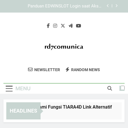
Skip
Login Edwinslot: Panduan Masuk Akun dengan
to
Mudah dan Terarah
content
Lebah4D Login Alternatif dengan Panduan yang
Lebih Terarah
Panduan Memahami Fungsi TIARA4D Link
Alternatif
Panduan EDWINSLOT Login saat Akses
Mengalami Gangguan Sementara
Login Edwinslot: Panduan Masuk Akun dengan
Mudah dan Terarah
RD7 Comunica
Perkuat Komunikasi Bisnis Anda Dengan
Lebah4D Login Alternatif dengan Panduan yang
NEWSLETTER
RANDOM NEWS
Lebih Terarah
Layanan Profesional Dari RD7 Comunica.
Untuk Bisnis Modern Yang Dinamis.
MENU
anduan Memahami Fungsi TIARA4D Link Alternatif
Pand
HEADLINES
Weeks Ago
1 Mon