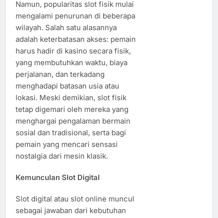
Namun, popularitas slot fisik mulai
mengalami penurunan di beberapa
wilayah. Salah satu alasannya
adalah keterbatasan akses: pemain
harus hadir di kasino secara fisik,
yang membutuhkan waktu, biaya
perjalanan, dan terkadang
menghadapi batasan usia atau
lokasi. Meski demikian, slot fisik
tetap digemari oleh mereka yang
menghargai pengalaman bermain
sosial dan tradisional, serta bagi
pemain yang mencari sensasi
nostalgia dari mesin klasik.
Kemunculan Slot Digital
Slot digital atau slot online muncul
sebagai jawaban dari kebutuhan