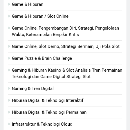
Game & Hiburan
Game & Hiburan / Slot Online
Game Online, Pengembangan Diri, Strategi, Pengelolaan
Waktu, Keterampilan Berpikir Kritis
Game Online, Slot Demo, Strategi Bermain, Uji Pola Slot
Game Puzzle & Brain Challenge
Gaming & Hiburan Kasino & Slot Analisis Tren Permainan
Teknologi dan Game Digital Strategi Slot
Gaming & Tren Digital
Hiburan Digital & Teknologi Interaktif
Hiburan Digital & Teknologi Permainan
Infrastruktur & Teknologi Cloud