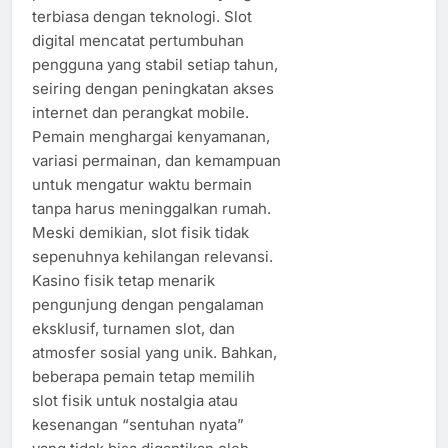
terbiasa dengan teknologi. Slot
digital mencatat pertumbuhan
pengguna yang stabil setiap tahun,
seiring dengan peningkatan akses
internet dan perangkat mobile.
Pemain menghargai kenyamanan,
variasi permainan, dan kemampuan
untuk mengatur waktu bermain
tanpa harus meninggalkan rumah.
Meski demikian, slot fisik tidak
sepenuhnya kehilangan relevansi.
Kasino fisik tetap menarik
pengunjung dengan pengalaman
eksklusif, turnamen slot, dan
atmosfer sosial yang unik. Bahkan,
beberapa pemain tetap memilih
slot fisik untuk nostalgia atau
kesenangan “sentuhan nyata”