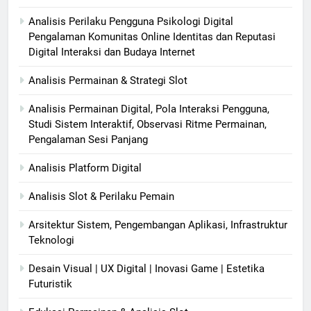
Analisis Perilaku Pengguna Psikologi Digital
Pengalaman Komunitas Online Identitas dan Reputasi
Digital Interaksi dan Budaya Internet
Analisis Permainan & Strategi Slot
Analisis Permainan Digital, Pola Interaksi Pengguna,
Studi Sistem Interaktif, Observasi Ritme Permainan,
Pengalaman Sesi Panjang
Analisis Platform Digital
Analisis Slot & Perilaku Pemain
Arsitektur Sistem, Pengembangan Aplikasi, Infrastruktur
Teknologi
Desain Visual | UX Digital | Inovasi Game | Estetika
Futuristik