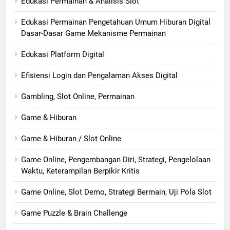
Edukasi Permainan & Analisis Slot
Edukasi Permainan Pengetahuan Umum Hiburan Digital
Dasar-Dasar Game Mekanisme Permainan
Edukasi Platform Digital
Efisiensi Login dan Pengalaman Akses Digital
Gambling, Slot Online, Permainan
Game & Hiburan
Game & Hiburan / Slot Online
Game Online, Pengembangan Diri, Strategi, Pengelolaan
Waktu, Keterampilan Berpikir Kritis
Game Online, Slot Demo, Strategi Bermain, Uji Pola Slot
Game Puzzle & Brain Challenge