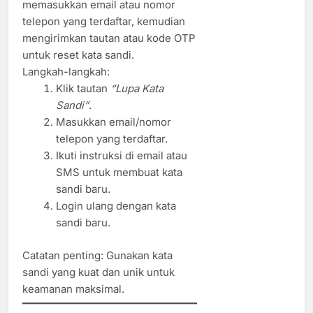
memasukkan email atau nomor
telepon yang terdaftar, kemudian
mengirimkan tautan atau kode OTP
untuk reset kata sandi.
Langkah-langkah:
Klik tautan
“Lupa Kata
Sandi”
.
Masukkan email/nomor
telepon yang terdaftar.
Ikuti instruksi di email atau
SMS untuk membuat kata
sandi baru.
Login ulang dengan kata
sandi baru.
Catatan penting: Gunakan kata
sandi yang kuat dan unik untuk
keamanan maksimal.