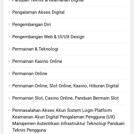
Pengalaman Akses Digital
Pengembangan Diri
Pengembangan Web & UI/UX Design
Permainan & Teknologi
Permainan Kasino Online
Permainan Online
Permainan Online, Slot Online, Kasino, Hiburan Digital
Permainan Slot, Casino Online, Panduan Bermain Slot
Permasalahan Akses Akun Sistem Login Platform
Keamanan Akun Digital Pengalaman Pengguna (UX)
Manajemen Autentikasi Infrastruktur Teknologi Panduan
Teknis Pengguna