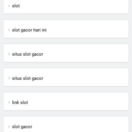
slot
slot gacor hari ini
situs slot gacor
situs slot gacor
link slot
slot gacor