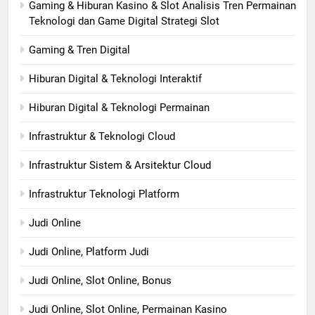
Gaming & Hiburan Kasino & Slot Analisis Tren Permainan
Teknologi dan Game Digital Strategi Slot
Gaming & Tren Digital
Hiburan Digital & Teknologi Interaktif
Hiburan Digital & Teknologi Permainan
Infrastruktur & Teknologi Cloud
Infrastruktur Sistem & Arsitektur Cloud
Infrastruktur Teknologi Platform
Judi Online
Judi Online, Platform Judi
Judi Online, Slot Online, Bonus
Judi Online, Slot Online, Permainan Kasino