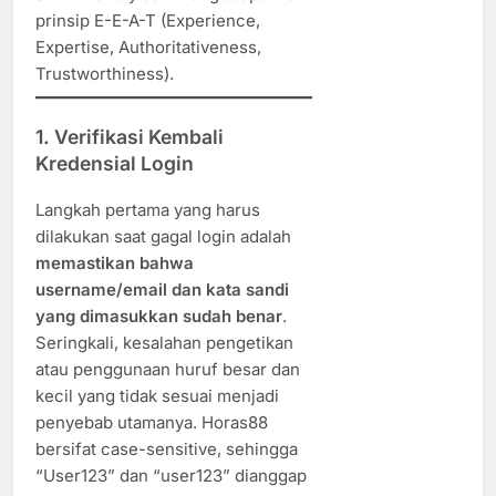
prinsip E-E-A-T (Experience,
Expertise, Authoritativeness,
Trustworthiness).
1. Verifikasi Kembali
Kredensial Login
Langkah pertama yang harus
dilakukan saat gagal login adalah
memastikan bahwa
username/email dan kata sandi
yang dimasukkan sudah benar
.
Seringkali, kesalahan pengetikan
atau penggunaan huruf besar dan
kecil yang tidak sesuai menjadi
penyebab utamanya. Horas88
bersifat case-sensitive, sehingga
“User123” dan “user123” dianggap