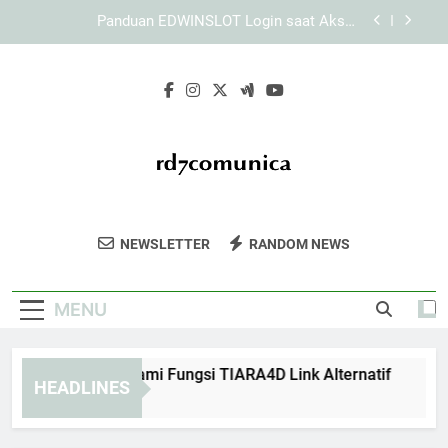
Skip
Login Edwinslot: Panduan Masuk Akun dengan
to
Mudah dan Terarah
content
Lebah4D Login Alternatif dengan Panduan yang
Lebih Terarah
Panduan Memahami Fungsi TIARA4D Link
Alternatif
Panduan EDWINSLOT Login saat Akses
Mengalami Gangguan Sementara
Login Edwinslot: Panduan Masuk Akun dengan
Mudah dan Terarah
RD7 Comunica
Perkuat Komunikasi Bisnis Anda Dengan
Lebah4D Login Alternatif dengan Panduan yang
NEWSLETTER
RANDOM NEWS
Lebih Terarah
Layanan Profesional Dari RD7 Comunica.
Untuk Bisnis Modern Yang Dinamis.
MENU
anduan Memahami Fungsi TIARA4D Link Alternatif
Pand
HEADLINES
Month Ago
1 Mon