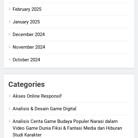
February 2025
January 2025
December 2024
November 2024
October 2024
Categories
Akses Online Responsif
Analisis & Desain Game Digital
Analisis Cerita Game Budaya Populer Narasi dalam
Video Game Dunia Fiksi & Fantasi Media dan Hiburan
Studi Karakter