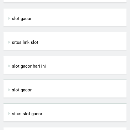
slot gacor
situs link slot
slot gacor hari ini
slot gacor
situs slot gacor