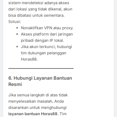
sistem mendeteksi adanya akses
dari lokasi yang tidak dikenal, akun
bisa dibatasi untuk sementara.
Solusi:
Nonaktifkan VPN atau proxy.
Akses platform dari jaringan
pribadi dengan IP lokal.
Jika akun terkunci, hubungi
tim dukungan pelanggan
Horas88.
6. Hubungi Layanan Bantuan
Resmi
Jika semua langkah di atas tidak
menyelesaikan masalah, Anda
disarankan untuk menghubungi
layanan bantuan Horas88
. Tim