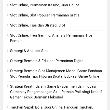
Slot Online, Permainan Kasino, Judi Online
Slot Online, Slot Populer, Permainan Gratis
Slot Online, Tips dan Strategi Slot
Slot Online, Tren Gaming, Analisis Permainan, Tips
Pemain
Strategi & Analisis Slot
Strategi Bermain & Edukasi Permainan Digital
Strategi Bermain Slot Manajemen Modal Game Panduan
Slot Pemula Tips Hiburan Digital Edukasi Game Online
Strategi Kreatif dalam Game Eksperimen dan Inovasi
Gameplay Pengembangan Skill Pemain Psikologi Kreatif
Gamer Teknik Bermain Fleksibel
Taruhan Sepak Bola, Judi Online, Panduan Taruhan.