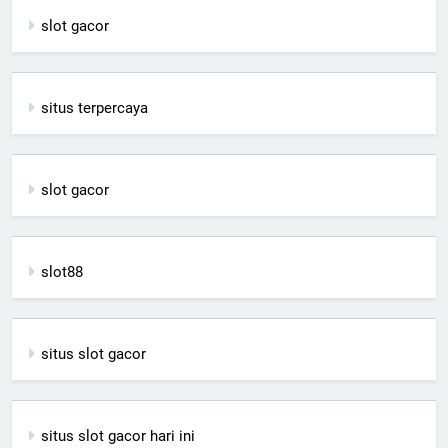
slot gacor
situs terpercaya
slot gacor
slot88
situs slot gacor
situs slot gacor hari ini