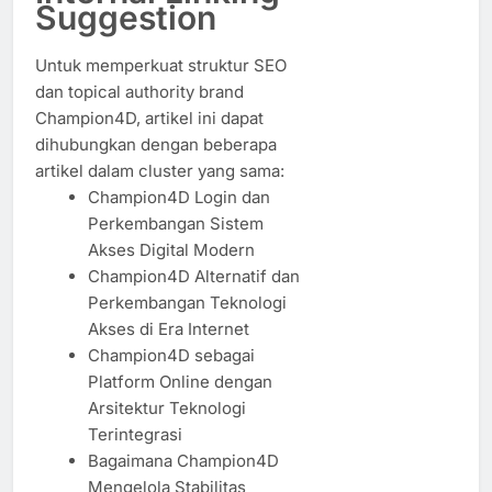
Suggestion
Untuk memperkuat struktur SEO
dan topical authority brand
Champion4D, artikel ini dapat
dihubungkan dengan beberapa
artikel dalam cluster yang sama:
Champion4D Login dan
Perkembangan Sistem
Akses Digital Modern
Champion4D Alternatif dan
Perkembangan Teknologi
Akses di Era Internet
Champion4D sebagai
Platform Online dengan
Arsitektur Teknologi
Terintegrasi
Bagaimana Champion4D
Mengelola Stabilitas