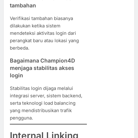
tambahan
Verifikasi tambahan biasanya
dilakukan ketika sistem
mendeteksi aktivitas login dari
perangkat baru atau lokasi yang
berbeda.
Bagaimana Champion4D
menjaga stabilitas akses
login
Stabilitas login dijaga melalui
integrasi server, sistem backend,
serta teknologi load balancing
yang mendistribusikan trafik
pengguna.
Internal Linking