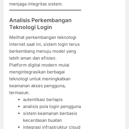
menjaga integritas sistem.
Analisis Perkembangan
Teknologi Login
Melihat perkembangan teknologi
internet saat ini, sistem login terus
berkembang menuju model yang
lebih aman dan efisien.
Platform digital modern mulai
mengintegrasikan berbagai
teknologi untuk meningkatkan
keamanan akses pengguna,
termasuk:
autentikasi berlapis
analisis pola login pengguna
sistem keamanan berbasis
kecerdasan buatan
integrasi infrastruktur cloud