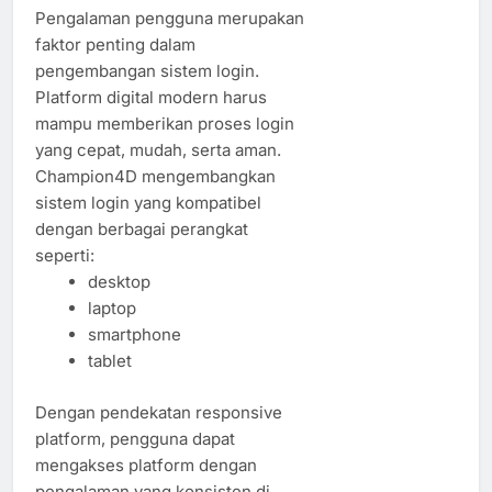
Pengalaman pengguna merupakan
faktor penting dalam
pengembangan sistem login.
Platform digital modern harus
mampu memberikan proses login
yang cepat, mudah, serta aman.
Champion4D mengembangkan
sistem login yang kompatibel
dengan berbagai perangkat
seperti:
desktop
laptop
smartphone
tablet
Dengan pendekatan responsive
platform, pengguna dapat
mengakses platform dengan
pengalaman yang konsisten di