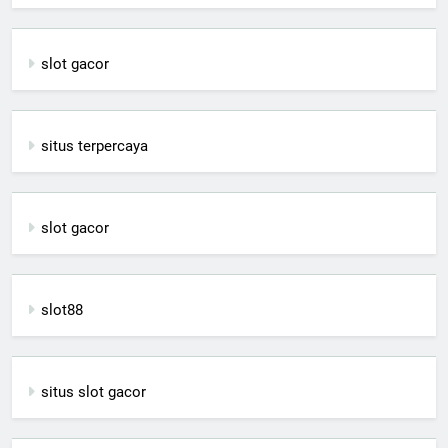
slot gacor
situs terpercaya
slot gacor
slot88
situs slot gacor