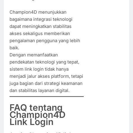
Champion4D menunjukkan
bagaimana integrasi teknologi
dapat meningkatkan stabilitas
akses sekaligus memberikan
pengalaman pengguna yang lebih
baik.
Dengan memanfaatkan
pendekatan teknologi yang tepat,
sistem link login tidak hanya
menjadi jalur akses platform, tetapi
juga bagian dari strategi keamanan
dan stabilitas layanan digital.
FAQ tentang
Champion4D
Link Login