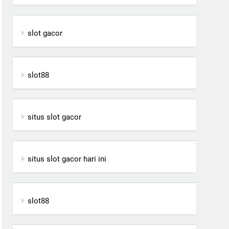
slot gacor
slot88
situs slot gacor
situs slot gacor hari ini
slot88