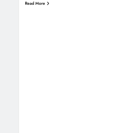
Read More