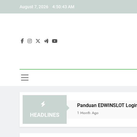
Skip
August 7, 2026
4:50:44 AM
to
content
RD7
Perkuat K
4D Link Alternatif
Panduan EDWINSLOT Login saat Ak
1 Month Ago
HEADLINES