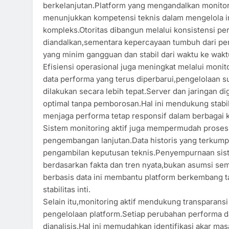
berkelanjutan.Platform yang mengandalkan monitori
menunjukkan kompetensi teknis dalam mengelola in
kompleks.Otoritas dibangun melalui konsistensi pe
diandalkan,sementara kepercayaan tumbuh dari p
yang minim gangguan dan stabil dari waktu ke wakt
Efisiensi operasional juga meningkat melalui monit
data performa yang terus diperbarui,pengelolaan 
dilakukan secara lebih tepat.Server dan jaringan d
optimal tanpa pemborosan.Hal ini mendukung stabil
menjaga performa tetap responsif dalam berbagai 
Sistem monitoring aktif juga mempermudah proses 
pengembangan lanjutan.Data historis yang terkump
pengambilan keputusan teknis.Penyempurnaan sis
berdasarkan fakta dan tren nyata,bukan asumsi se
berbasis data ini membantu platform berkembang
stabilitas inti.
Selain itu,monitoring aktif mendukung transparansi
pengelolaan platform.Setiap perubahan performa d
dianalisis.Hal ini memudahkan identifikasi akar m