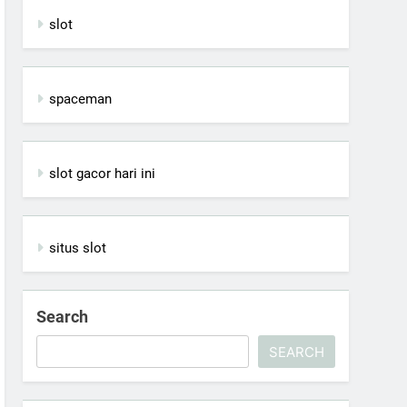
slot
spaceman
slot gacor hari ini
situs slot
Search
SEARCH