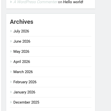
A WordPress Commenter
on
Hello world!
Archives
July 2026
June 2026
May 2026
April 2026
March 2026
February 2026
January 2026
December 2025