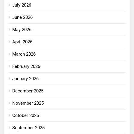
July 2026
June 2026
May 2026
April 2026
March 2026
February 2026
January 2026
December 2025
November 2025
October 2025
September 2025