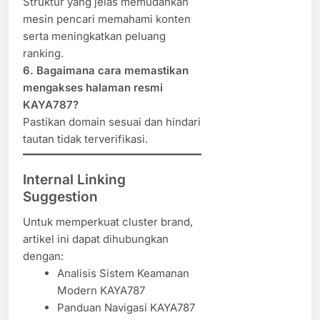
Struktur yang jelas memudahkan
mesin pencari memahami konten
serta meningkatkan peluang
ranking.
6. Bagaimana cara memastikan
mengakses halaman resmi
KAYA787?
Pastikan domain sesuai dan hindari
tautan tidak terverifikasi.
Internal Linking
Suggestion
Untuk memperkuat cluster brand,
artikel ini dapat dihubungkan
dengan:
Analisis Sistem Keamanan
Modern KAYA787
Panduan Navigasi KAYA787