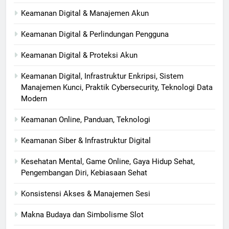
Keamanan Digital & Manajemen Akun
Keamanan Digital & Perlindungan Pengguna
Keamanan Digital & Proteksi Akun
Keamanan Digital, Infrastruktur Enkripsi, Sistem
Manajemen Kunci, Praktik Cybersecurity, Teknologi Data
Modern
Keamanan Online, Panduan, Teknologi
Keamanan Siber & Infrastruktur Digital
Kesehatan Mental, Game Online, Gaya Hidup Sehat,
Pengembangan Diri, Kebiasaan Sehat
Konsistensi Akses & Manajemen Sesi
Makna Budaya dan Simbolisme Slot