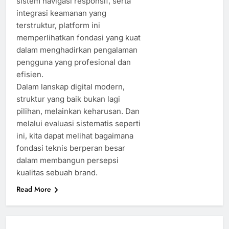
sistem navigasi responsif, serta
integrasi keamanan yang
terstruktur, platform ini
memperlihatkan fondasi yang kuat
dalam menghadirkan pengalaman
pengguna yang profesional dan
efisien.
Dalam lanskap digital modern,
struktur yang baik bukan lagi
pilihan, melainkan keharusan. Dan
melalui evaluasi sistematis seperti
ini, kita dapat melihat bagaimana
fondasi teknis berperan besar
dalam membangun persepsi
kualitas sebuah brand.
Read More