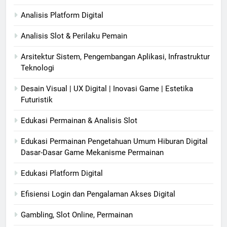
Analisis Platform Digital
Analisis Slot & Perilaku Pemain
Arsitektur Sistem, Pengembangan Aplikasi, Infrastruktur
Teknologi
Desain Visual | UX Digital | Inovasi Game | Estetika
Futuristik
Edukasi Permainan & Analisis Slot
Edukasi Permainan Pengetahuan Umum Hiburan Digital
Dasar-Dasar Game Mekanisme Permainan
Edukasi Platform Digital
Efisiensi Login dan Pengalaman Akses Digital
Gambling, Slot Online, Permainan