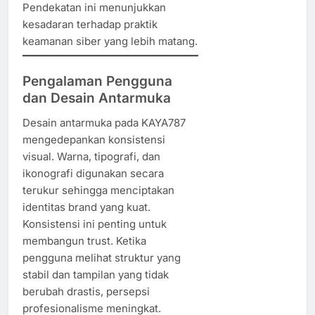
Pendekatan ini menunjukkan
kesadaran terhadap praktik
keamanan siber yang lebih matang.
Pengalaman Pengguna
dan Desain Antarmuka
Desain antarmuka pada KAYA787
mengedepankan konsistensi
visual. Warna, tipografi, dan
ikonografi digunakan secara
terukur sehingga menciptakan
identitas brand yang kuat.
Konsistensi ini penting untuk
membangun trust. Ketika
pengguna melihat struktur yang
stabil dan tampilan yang tidak
berubah drastis, persepsi
profesionalisme meningkat.