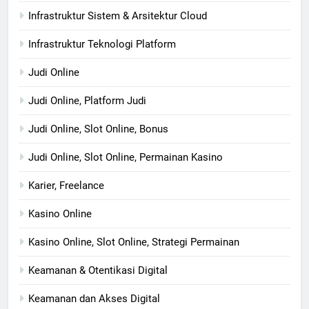
Infrastruktur Sistem & Arsitektur Cloud
Infrastruktur Teknologi Platform
Judi Online
Judi Online, Platform Judi
Judi Online, Slot Online, Bonus
Judi Online, Slot Online, Permainan Kasino
Karier, Freelance
Kasino Online
Kasino Online, Slot Online, Strategi Permainan
Keamanan & Otentikasi Digital
Keamanan dan Akses Digital