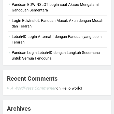
Panduan EDWINSLOT Login saat Akses Mengalami
Gangguan Sementara
Login Edwinslot: Panduan Masuk Akun dengan Mudah
dan Terarah
Lebah4D Login Alternatif dengan Panduan yang Lebih
Terarah
Panduan Login Lebah4D dengan Langkah Sederhana
untuk Semua Pengguna
Recent Comments
A WordPress Commenter
on
Hello world!
Archives