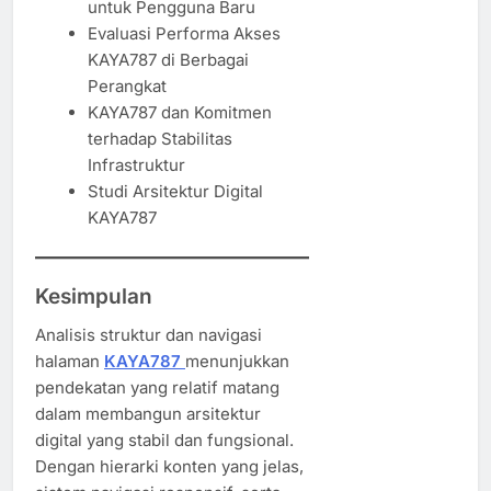
untuk Pengguna Baru
Evaluasi Performa Akses
KAYA787 di Berbagai
Perangkat
KAYA787 dan Komitmen
terhadap Stabilitas
Infrastruktur
Studi Arsitektur Digital
KAYA787
Kesimpulan
Analisis struktur dan navigasi
halaman
KAYA787
menunjukkan
pendekatan yang relatif matang
dalam membangun arsitektur
digital yang stabil dan fungsional.
Dengan hierarki konten yang jelas,