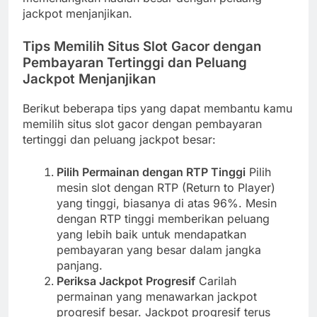
jackpot menjanjikan.
Tips Memilih Situs Slot Gacor dengan
Pembayaran Tertinggi dan Peluang
Jackpot Menjanjikan
Berikut beberapa tips yang dapat membantu kamu
memilih situs slot gacor dengan pembayaran
tertinggi dan peluang jackpot besar:
Pilih Permainan dengan RTP Tinggi
Pilih
mesin slot dengan RTP (Return to Player)
yang tinggi, biasanya di atas 96%. Mesin
dengan RTP tinggi memberikan peluang
yang lebih baik untuk mendapatkan
pembayaran yang besar dalam jangka
panjang.
Periksa Jackpot Progresif
Carilah
permainan yang menawarkan jackpot
progresif besar. Jackpot progresif terus