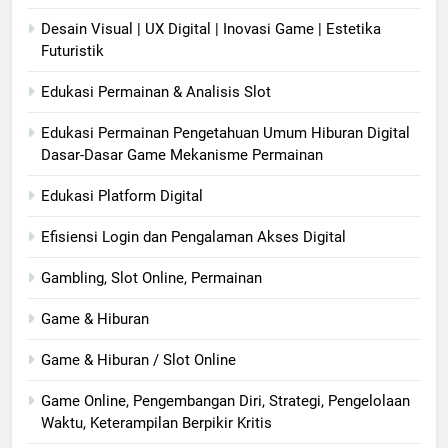
Desain Visual | UX Digital | Inovasi Game | Estetika
Futuristik
Edukasi Permainan & Analisis Slot
Edukasi Permainan Pengetahuan Umum Hiburan Digital
Dasar-Dasar Game Mekanisme Permainan
Edukasi Platform Digital
Efisiensi Login dan Pengalaman Akses Digital
Gambling, Slot Online, Permainan
Game & Hiburan
Game & Hiburan / Slot Online
Game Online, Pengembangan Diri, Strategi, Pengelolaan
Waktu, Keterampilan Berpikir Kritis