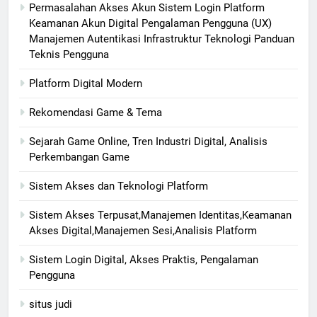
Permasalahan Akses Akun Sistem Login Platform
Keamanan Akun Digital Pengalaman Pengguna (UX)
Manajemen Autentikasi Infrastruktur Teknologi Panduan
Teknis Pengguna
Platform Digital Modern
Rekomendasi Game & Tema
Sejarah Game Online, Tren Industri Digital, Analisis
Perkembangan Game
Sistem Akses dan Teknologi Platform
Sistem Akses Terpusat,Manajemen Identitas,Keamanan
Akses Digital,Manajemen Sesi,Analisis Platform
Sistem Login Digital, Akses Praktis, Pengalaman
Pengguna
situs judi