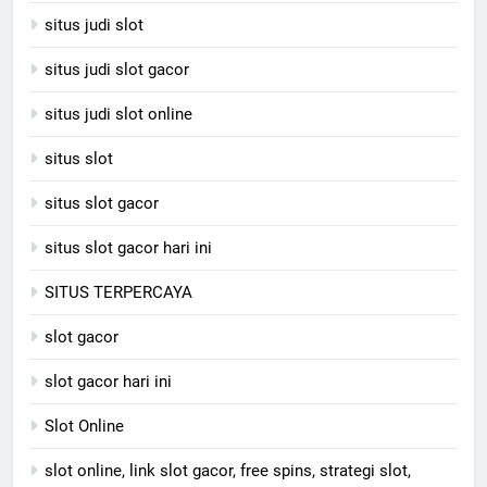
situs judi slot
situs judi slot gacor
situs judi slot online
situs slot
situs slot gacor
situs slot gacor hari ini
SITUS TERPERCAYA
slot gacor
slot gacor hari ini
Slot Online
slot online, link slot gacor, free spins, strategi slot,