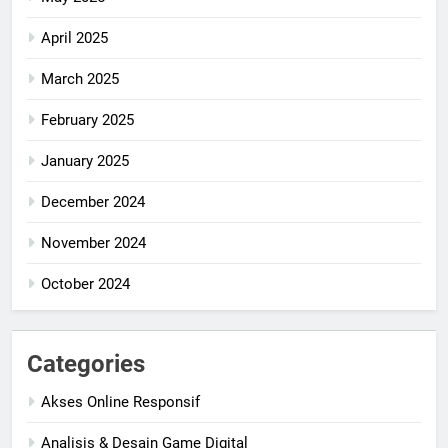
April 2025
March 2025
February 2025
January 2025
December 2024
November 2024
October 2024
Categories
Akses Online Responsif
Analisis & Desain Game Digital