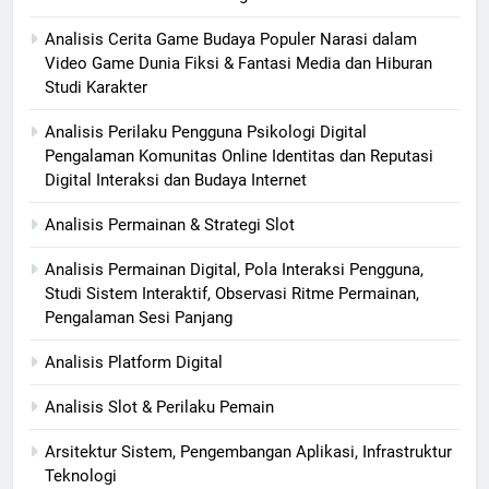
Analisis Cerita Game Budaya Populer Narasi dalam
Video Game Dunia Fiksi & Fantasi Media dan Hiburan
Studi Karakter
Analisis Perilaku Pengguna Psikologi Digital
Pengalaman Komunitas Online Identitas dan Reputasi
Digital Interaksi dan Budaya Internet
Analisis Permainan & Strategi Slot
Analisis Permainan Digital, Pola Interaksi Pengguna,
Studi Sistem Interaktif, Observasi Ritme Permainan,
Pengalaman Sesi Panjang
Analisis Platform Digital
Analisis Slot & Perilaku Pemain
Arsitektur Sistem, Pengembangan Aplikasi, Infrastruktur
Teknologi