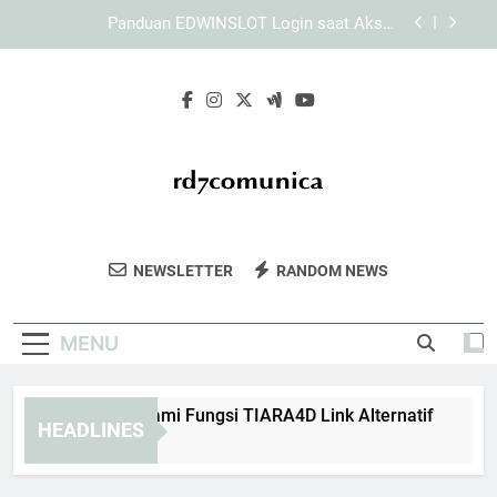
Skip
Login Edwinslot: Panduan Masuk Akun dengan
to
Mudah dan Terarah
content
Lebah4D Login Alternatif dengan Panduan yang
Lebih Terarah
Panduan Memahami Fungsi TIARA4D Link
Alternatif
Panduan EDWINSLOT Login saat Akses
Mengalami Gangguan Sementara
Login Edwinslot: Panduan Masuk Akun dengan
Mudah dan Terarah
RD7 Comunica
Perkuat Komunikasi Bisnis Anda Dengan
Lebah4D Login Alternatif dengan Panduan yang
NEWSLETTER
RANDOM NEWS
Lebih Terarah
Layanan Profesional Dari RD7 Comunica.
Untuk Bisnis Modern Yang Dinamis.
MENU
anduan Memahami Fungsi TIARA4D Link Alternatif
Pan
HEADLINES
 Weeks Ago
1 Mo