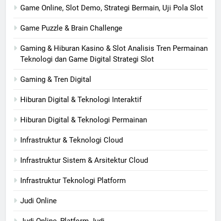
Game Online, Slot Demo, Strategi Bermain, Uji Pola Slot
Game Puzzle & Brain Challenge
Gaming & Hiburan Kasino & Slot Analisis Tren Permainan
Teknologi dan Game Digital Strategi Slot
Gaming & Tren Digital
Hiburan Digital & Teknologi Interaktif
Hiburan Digital & Teknologi Permainan
Infrastruktur & Teknologi Cloud
Infrastruktur Sistem & Arsitektur Cloud
Infrastruktur Teknologi Platform
Judi Online
Judi Online, Platform Judi