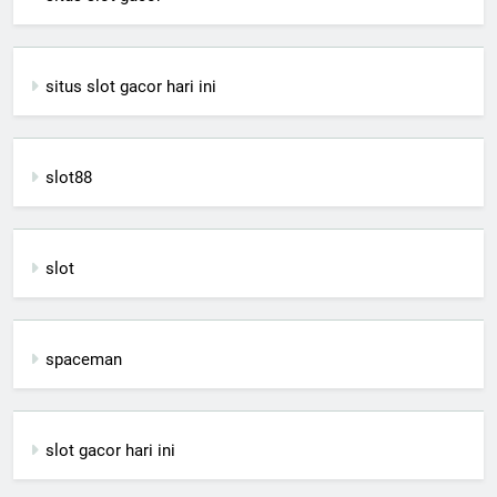
situs slot gacor hari ini
slot88
slot
spaceman
slot gacor hari ini