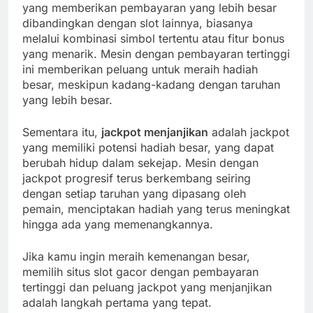
yang memberikan pembayaran yang lebih besar
dibandingkan dengan slot lainnya, biasanya
melalui kombinasi simbol tertentu atau fitur bonus
yang menarik. Mesin dengan pembayaran tertinggi
ini memberikan peluang untuk meraih hadiah
besar, meskipun kadang-kadang dengan taruhan
yang lebih besar.
Sementara itu,
jackpot menjanjikan
adalah jackpot
yang memiliki potensi hadiah besar, yang dapat
berubah hidup dalam sekejap. Mesin dengan
jackpot progresif terus berkembang seiring
dengan setiap taruhan yang dipasang oleh
pemain, menciptakan hadiah yang terus meningkat
hingga ada yang memenangkannya.
Jika kamu ingin meraih kemenangan besar,
memilih situs slot gacor dengan pembayaran
tertinggi dan peluang jackpot yang menjanjikan
adalah langkah pertama yang tepat.