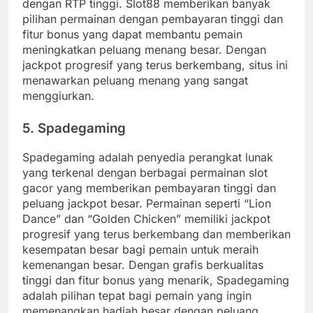
dengan RTP tinggi. Slot88 memberikan banyak
pilihan permainan dengan pembayaran tinggi dan
fitur bonus yang dapat membantu pemain
meningkatkan peluang menang besar. Dengan
jackpot progresif yang terus berkembang, situs ini
menawarkan peluang menang yang sangat
menggiurkan.
5.
Spadegaming
Spadegaming adalah penyedia perangkat lunak
yang terkenal dengan berbagai permainan slot
gacor yang memberikan pembayaran tinggi dan
peluang jackpot besar. Permainan seperti “Lion
Dance” dan “Golden Chicken” memiliki jackpot
progresif yang terus berkembang dan memberikan
kesempatan besar bagi pemain untuk meraih
kemenangan besar. Dengan grafis berkualitas
tinggi dan fitur bonus yang menarik, Spadegaming
adalah pilihan tepat bagi pemain yang ingin
memenangkan hadiah besar dengan peluang