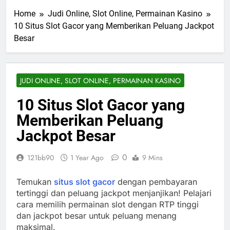
Home
Judi Online, Slot Online, Permainan Kasino
10 Situs Slot Gacor yang Memberikan Peluang Jackpot
Besar
JUDI ONLINE, SLOT ONLINE, PERMAINAN KASINO
10 Situs Slot Gacor yang
Memberikan Peluang
Jackpot Besar
0
121bb90
1 Year Ago
9 Mins
Temukan
situs slot gacor
dengan pembayaran
tertinggi dan peluang jackpot menjanjikan! Pelajari
cara memilih permainan slot dengan RTP tinggi
dan jackpot besar untuk peluang menang
maksimal.