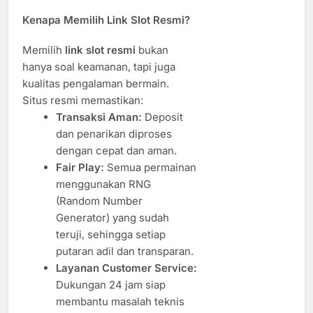
Kenapa Memilih Link Slot Resmi?
Memilih
link slot resmi
bukan
hanya soal keamanan, tapi juga
kualitas pengalaman bermain.
Situs resmi memastikan:
Transaksi Aman:
Deposit
dan penarikan diproses
dengan cepat dan aman.
Fair Play:
Semua permainan
menggunakan RNG
(Random Number
Generator) yang sudah
teruji, sehingga setiap
putaran adil dan transparan.
Layanan Customer Service:
Dukungan 24 jam siap
membantu masalah teknis