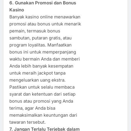
6. Gunakan Promosi dan Bonus
Kasino
Banyak kasino online menawarkan
promosi atau bonus untuk menarik
pemain, termasuk bonus
sambutan, putaran gratis, atau
program loyalitas. Manfaatkan
bonus ini untuk memperpanjang
waktu bermain Anda dan memberi
Anda lebih banyak kesempatan
untuk meraih jackpot tanpa
mengeluarkan uang ekstra.
Pastikan untuk selalu membaca
syarat dan ketentuan dari setiap
bonus atau promosi yang Anda
terima, agar Anda bisa
memaksimalkan keuntungan dari
tawaran tersebut.
7. Jangan Terlalu Terjebak dalam