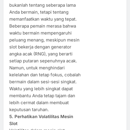
bukanlah tentang seberapa lama
Anda bermain, tetapi tentang
memanfaatkan waktu yang tepat.
Beberapa pemain merasa bahwa
waktu bermain mempengaruhi
peluang menang, meskipun mesin
slot bekerja dengan generator
angka acak (RNG), yang berarti
setiap putaran sepenuhnya acak.
Namun, untuk menghindari
kelelahan dan tetap fokus, cobalah
bermain dalam sesi-sesi singkat.
Waktu yang lebih singkat dapat
membantu Anda tetap tajam dan
lebih cermat dalam membuat
keputusan taruhan.
5. Perhatikan Volatilitas Mesin
Slot