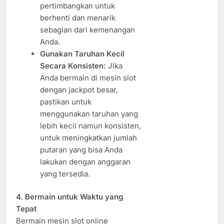
pertimbangkan untuk
berhenti dan menarik
sebagian dari kemenangan
Anda.
Gunakan Taruhan Kecil
Secara Konsisten:
Jika
Anda bermain di mesin slot
dengan jackpot besar,
pastikan untuk
menggunakan taruhan yang
lebih kecil namun konsisten,
untuk meningkatkan jumlah
putaran yang bisa Anda
lakukan dengan anggaran
yang tersedia.
4. Bermain untuk Waktu yang
Tepat
Bermain mesin slot online