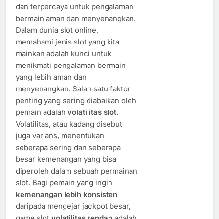
dan terpercaya untuk pengalaman
bermain aman dan menyenangkan.
Dalam dunia slot online,
memahami jenis slot yang kita
mainkan adalah kunci untuk
menikmati pengalaman bermain
yang lebih aman dan
menyenangkan. Salah satu faktor
penting yang sering diabaikan oleh
pemain adalah
volatilitas slot
.
Volatilitas, atau kadang disebut
juga varians, menentukan
seberapa sering dan seberapa
besar kemenangan yang bisa
diperoleh dalam sebuah permainan
slot. Bagi pemain yang ingin
kemenangan lebih konsisten
daripada mengejar jackpot besar,
game slot
volatilitas rendah
adalah