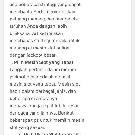
ada beberapa strategi yang dapat
membantu Anda meningkatkan
peluang menang dan mengelola
taruhan Anda dengan lebih
bijaksana. Artikel ini akan
membahas strategi terbaik untuk
menang di mesin slot online
dengan jackpot besar.
1. Pilih Mesin Slot yang Tepat
Langkah pertama dalam meraih
jackpot besar adalah memilih
mesin slot yang tepat. Mesin slot
hadir dalam berbagai jenis, dan
beberapa di antaranya
menawarkan jackpot lebih besar
daripada yang lainnya. Berikut
beberapa tips untuk memilih mesin
slot yang sesuai:
Pilih Mesin Slot Progresif: