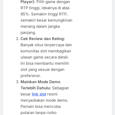
Player):
Pilih game dengan
RTP tinggi, idealnya di atas
95%. Semakin tinggi RTP,
semakin besar kemungkinan
menang dalam jangka
panjang.
Cek Review dan Rating:
Banyak situs terpercaya dan
komunitas slot membagikan
ulasan game secara detail.
Ini bisa membantu memilih
slot yang sesuai dengan
preferensi.
Mainkan Mode Demo
Terlebih Dahulu:
Sebagian
besar
link slot
resmi
menyediakan mode demo.
Pemain bisa mencoba
putaran tanpa risiko