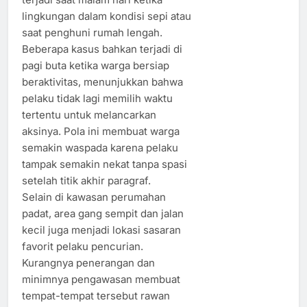
lingkungan dalam kondisi sepi atau
saat penghuni rumah lengah.
Beberapa kasus bahkan terjadi di
pagi buta ketika warga bersiap
beraktivitas, menunjukkan bahwa
pelaku tidak lagi memilih waktu
tertentu untuk melancarkan
aksinya. Pola ini membuat warga
semakin waspada karena pelaku
tampak semakin nekat tanpa spasi
setelah titik akhir paragraf.
Selain di kawasan perumahan
padat, area gang sempit dan jalan
kecil juga menjadi lokasi sasaran
favorit pelaku pencurian.
Kurangnya penerangan dan
minimnya pengawasan membuat
tempat-tempat tersebut rawan