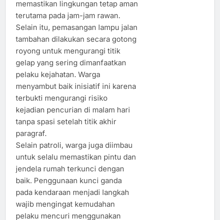
memastikan lingkungan tetap aman
terutama pada jam-jam rawan.
Selain itu, pemasangan lampu jalan
tambahan dilakukan secara gotong
royong untuk mengurangi titik
gelap yang sering dimanfaatkan
pelaku kejahatan. Warga
menyambut baik inisiatif ini karena
terbukti mengurangi risiko
kejadian pencurian di malam hari
tanpa spasi setelah titik akhir
paragraf.
Selain patroli, warga juga diimbau
untuk selalu memastikan pintu dan
jendela rumah terkunci dengan
baik. Penggunaan kunci ganda
pada kendaraan menjadi langkah
wajib mengingat kemudahan
pelaku mencuri menggunakan