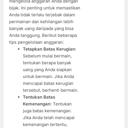
mengelola anggaran Anda dengan
bijak. Ini penting untuk memastikan
Anda tidak terlalu terjebak dalam
permainan dan kehilangan lebih
banyak uang daripada yang bisa
Anda tanggung. Berikut beberapa
tips pengelolaan anggaran:
Tetapkan Batas Kerugian:
Sebelum mulai bermain,
tentukan berapa banyak
uang yang Anda siapkan
untuk bermain. Jika Anda
mencapai batas kerugian
tersebut, berhenti bermain.
Tentukan Batas
Kemenangan:
Tentukan
juga batas kemenangan.
Jika Anda telah mencapai
kemenangan tertentu,