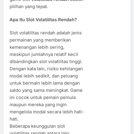
pilihan yang tepat.
Apa Itu Slot Volatilitas Rendah?
Slot volatilitas rendah adalah jenis
permainan yang memberikan
kemenangan lebih sering,
meskipun jumlahnya relatif kecil
dibandingkan slot volatilitas tinggi.
Dengan kata lain, risiko kehilangan
modal lebih sedikit, dan peluang
untuk bermain lebih lama dengan
saldo yang sama meningkat. Game
ini cocok untuk pemain pemula
maupun mereka yang ingin
mengelola modal secara lebih hati-
hati.
Beberapa keunggulan slot
volatilitas rendah antara lain: