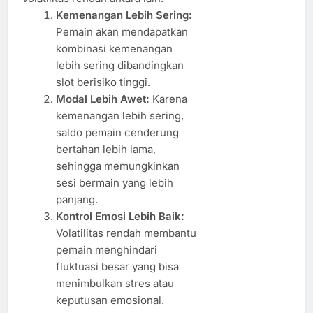
Kemenangan Lebih Sering:
Pemain akan mendapatkan
kombinasi kemenangan
lebih sering dibandingkan
slot berisiko tinggi.
Modal Lebih Awet:
Karena
kemenangan lebih sering,
saldo pemain cenderung
bertahan lebih lama,
sehingga memungkinkan
sesi bermain yang lebih
panjang.
Kontrol Emosi Lebih Baik:
Volatilitas rendah membantu
pemain menghindari
fluktuasi besar yang bisa
menimbulkan stres atau
keputusan emosional.