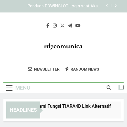
Skip
Login Edwinslot: Panduan Masuk Akun dengan
to
Mudah dan Terarah
content
Lebah4D Login Alternatif dengan Panduan yang
Lebih Terarah
Panduan Memahami Fungsi TIARA4D Link
Alternatif
Panduan EDWINSLOT Login saat Akses
Mengalami Gangguan Sementara
Login Edwinslot: Panduan Masuk Akun dengan
Mudah dan Terarah
RD7 Comunica
Perkuat Komunikasi Bisnis Anda Dengan
Lebah4D Login Alternatif dengan Panduan yang
NEWSLETTER
RANDOM NEWS
Lebih Terarah
Layanan Profesional Dari RD7 Comunica.
Untuk Bisnis Modern Yang Dinamis.
MENU
nduan Memahami Fungsi TIARA4D Link Alternatif
Pand
HEADLINES
Weeks Ago
1 Mon