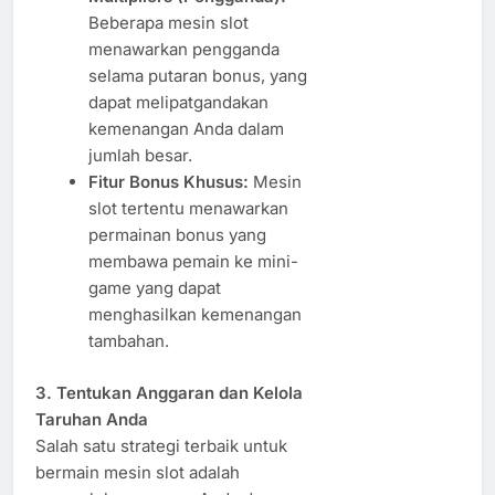
Beberapa mesin slot
menawarkan pengganda
selama putaran bonus, yang
dapat melipatgandakan
kemenangan Anda dalam
jumlah besar.
Fitur Bonus Khusus:
Mesin
slot tertentu menawarkan
permainan bonus yang
membawa pemain ke mini-
game yang dapat
menghasilkan kemenangan
tambahan.
3. Tentukan Anggaran dan Kelola
Taruhan Anda
Salah satu strategi terbaik untuk
bermain mesin slot adalah