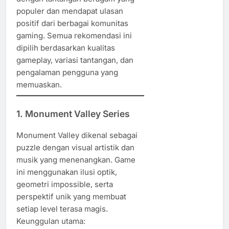
populer dan mendapat ulasan
positif dari berbagai komunitas
gaming. Semua rekomendasi ini
dipilih berdasarkan kualitas
gameplay, variasi tantangan, dan
pengalaman pengguna yang
memuaskan.
1. Monument Valley Series
Monument Valley dikenal sebagai
puzzle dengan visual artistik dan
musik yang menenangkan. Game
ini menggunakan ilusi optik,
geometri impossible, serta
perspektif unik yang membuat
setiap level terasa magis.
Keunggulan utama: