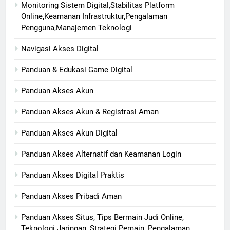
Monitoring Sistem Digital,Stabilitas Platform
Online,Keamanan Infrastruktur,Pengalaman
Pengguna,Manajemen Teknologi
Navigasi Akses Digital
Panduan & Edukasi Game Digital
Panduan Akses Akun
Panduan Akses Akun & Registrasi Aman
Panduan Akses Akun Digital
Panduan Akses Alternatif dan Keamanan Login
Panduan Akses Digital Praktis
Panduan Akses Pribadi Aman
Panduan Akses Situs, Tips Bermain Judi Online,
Teknologi Jaringan, Strategi Pemain, Pengalaman