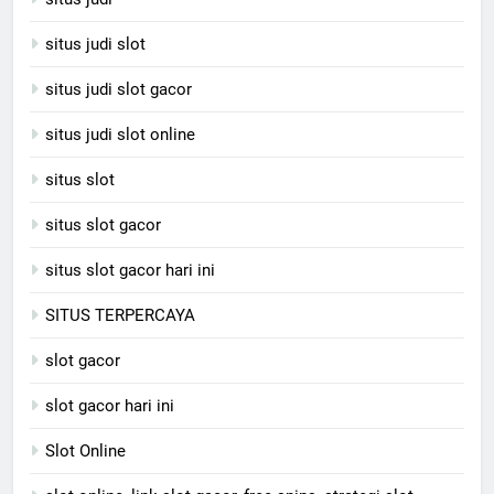
situs judi slot
situs judi slot gacor
situs judi slot online
situs slot
situs slot gacor
situs slot gacor hari ini
SITUS TERPERCAYA
slot gacor
slot gacor hari ini
Slot Online