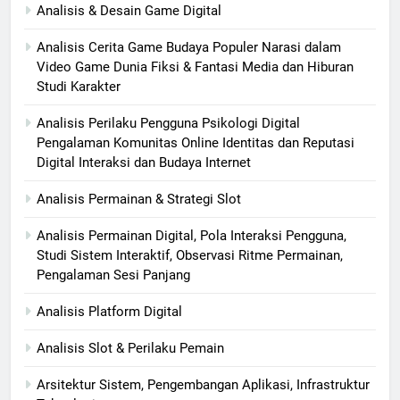
Analisis & Desain Game Digital
Analisis Cerita Game Budaya Populer Narasi dalam
Video Game Dunia Fiksi & Fantasi Media dan Hiburan
Studi Karakter
Analisis Perilaku Pengguna Psikologi Digital
Pengalaman Komunitas Online Identitas dan Reputasi
Digital Interaksi dan Budaya Internet
Analisis Permainan & Strategi Slot
Analisis Permainan Digital, Pola Interaksi Pengguna,
Studi Sistem Interaktif, Observasi Ritme Permainan,
Pengalaman Sesi Panjang
Analisis Platform Digital
Analisis Slot & Perilaku Pemain
Arsitektur Sistem, Pengembangan Aplikasi, Infrastruktur