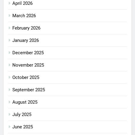
April 2026
March 2026
February 2026
January 2026
December 2025
November 2025
October 2025
September 2025
August 2025
July 2025
June 2025