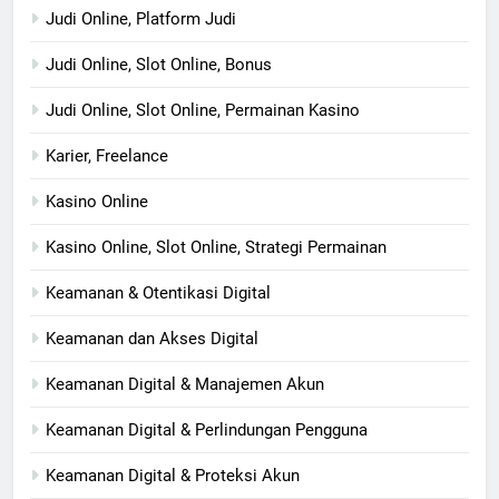
Judi Online, Platform Judi
Judi Online, Slot Online, Bonus
Judi Online, Slot Online, Permainan Kasino
Karier, Freelance
Kasino Online
Kasino Online, Slot Online, Strategi Permainan
Keamanan & Otentikasi Digital
Keamanan dan Akses Digital
Keamanan Digital & Manajemen Akun
Keamanan Digital & Perlindungan Pengguna
Keamanan Digital & Proteksi Akun