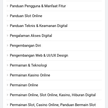
Panduan Pengguna & Manfaat Fitur
Panduan Slot Online
Panduan Teknis & Keamanan Digital
Pengalaman Akses Digital
Pengembangan Diri
Pengembangan Web & UI/UX Design
Permainan & Teknologi
Permainan Kasino Online
Permainan Online
Permainan Online, Slot Online, Kasino, Hiburan Digital
Permainan Slot, Casino Online, Panduan Bermain Slot