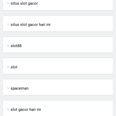
situs slot gacor
situs slot gacor hari ini
slot88
slot
spaceman
slot gacor hari ini