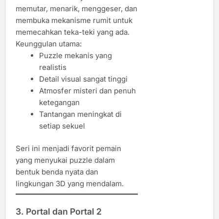
memutar, menarik, menggeser, dan
membuka mekanisme rumit untuk
memecahkan teka-teki yang ada.
Keunggulan utama:
Puzzle mekanis yang
realistis
Detail visual sangat tinggi
Atmosfer misteri dan penuh
ketegangan
Tantangan meningkat di
setiap sekuel
Seri ini menjadi favorit pemain
yang menyukai puzzle dalam
bentuk benda nyata dan
lingkungan 3D yang mendalam.
3. Portal dan Portal 2