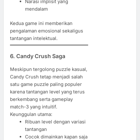
Narasi implisit yang
mendalam
Kedua game ini memberikan
pengalaman emosional sekaligus
tantangan intelektual.
6. Candy Crush Saga
Meskipun tergolong puzzle kasual,
Candy Crush tetap menjadi salah
satu game puzzle paling populer
karena tantangan level yang terus
berkembang serta gameplay
match-3 yang intuitif.
Keunggulan utama:
Ribuan level dengan variasi
tantangan
Cocok dimainkan kapan saja