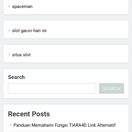
spaceman
slot gacor hari ini
situs slot
Search
SEARCH
Recent Posts
Panduan Memahami Fungsi TIARA4D Link Alternatif