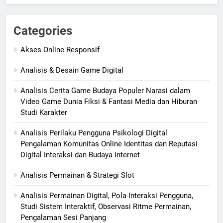
Categories
Akses Online Responsif
Analisis & Desain Game Digital
Analisis Cerita Game Budaya Populer Narasi dalam
Video Game Dunia Fiksi & Fantasi Media dan Hiburan
Studi Karakter
Analisis Perilaku Pengguna Psikologi Digital
Pengalaman Komunitas Online Identitas dan Reputasi
Digital Interaksi dan Budaya Internet
Analisis Permainan & Strategi Slot
Analisis Permainan Digital, Pola Interaksi Pengguna,
Studi Sistem Interaktif, Observasi Ritme Permainan,
Pengalaman Sesi Panjang