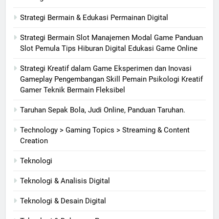
Strategi Bermain & Edukasi Permainan Digital
Strategi Bermain Slot Manajemen Modal Game Panduan
Slot Pemula Tips Hiburan Digital Edukasi Game Online
Strategi Kreatif dalam Game Eksperimen dan Inovasi
Gameplay Pengembangan Skill Pemain Psikologi Kreatif
Gamer Teknik Bermain Fleksibel
Taruhan Sepak Bola, Judi Online, Panduan Taruhan.
Technology > Gaming Topics > Streaming & Content
Creation
Teknologi
Teknologi & Analisis Digital
Teknologi & Desain Digital