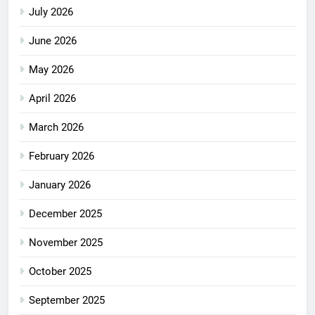
July 2026
June 2026
May 2026
April 2026
March 2026
February 2026
January 2026
December 2025
November 2025
October 2025
September 2025