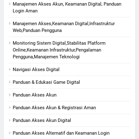
Manajemen Akses Akun, Keamanan Digital, Panduan
Login Aman
Manajemen Akses,Keamanan Digital,Infrastruktur
Web,Panduan Pengguna
Monitoring Sistem Digital,Stabilitas Platform
Online,Keamanan Infrastruktur,Pengalaman
Pengguna,Manajemen Teknologi
Navigasi Akses Digital
Panduan & Edukasi Game Digital
Panduan Akses Akun
Panduan Akses Akun & Registrasi Aman
Panduan Akses Akun Digital
Panduan Akses Alternatif dan Keamanan Login