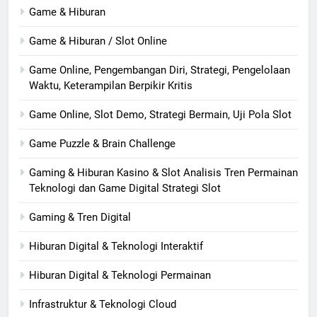
Game & Hiburan
Game & Hiburan / Slot Online
Game Online, Pengembangan Diri, Strategi, Pengelolaan
Waktu, Keterampilan Berpikir Kritis
Game Online, Slot Demo, Strategi Bermain, Uji Pola Slot
Game Puzzle & Brain Challenge
Gaming & Hiburan Kasino & Slot Analisis Tren Permainan
Teknologi dan Game Digital Strategi Slot
Gaming & Tren Digital
Hiburan Digital & Teknologi Interaktif
Hiburan Digital & Teknologi Permainan
Infrastruktur & Teknologi Cloud