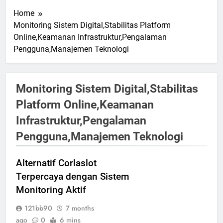
Home
Monitoring Sistem Digital,Stabilitas Platform
Online,Keamanan Infrastruktur,Pengalaman
Pengguna,Manajemen Teknologi
Monitoring Sistem Digital,Stabilitas
Platform Online,Keamanan
Infrastruktur,Pengalaman
Pengguna,Manajemen Teknologi
Alternatif Corlaslot
Terpercaya dengan Sistem
Monitoring Aktif
121bb90
7 months
ago
0
6 mins