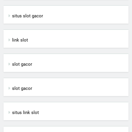
situs slot gacor
link slot
slot gacor
slot gacor
situs link slot