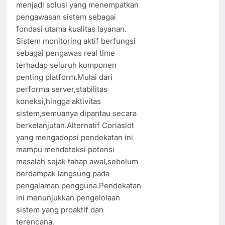
menjadi solusi yang menempatkan
pengawasan sistem sebagai
fondasi utama kualitas layanan.
Sistem monitoring aktif berfungsi
sebagai pengawas real time
terhadap seluruh komponen
penting platform.Mulai dari
performa server,stabilitas
koneksi,hingga aktivitas
sistem,semuanya dipantau secara
berkelanjutan.Alternatif Corlaslot
yang mengadopsi pendekatan ini
mampu mendeteksi potensi
masalah sejak tahap awal,sebelum
berdampak langsung pada
pengalaman pengguna.Pendekatan
ini menunjukkan pengelolaan
sistem yang proaktif dan
terencana.