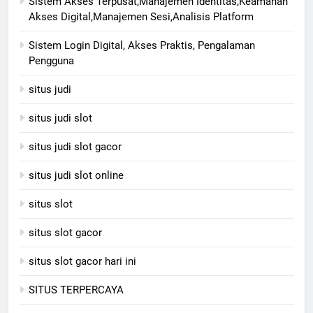
Sistem Akses Terpusat,Manajemen Identitas,Keamanan
Akses Digital,Manajemen Sesi,Analisis Platform
Sistem Login Digital, Akses Praktis, Pengalaman
Pengguna
situs judi
situs judi slot
situs judi slot gacor
situs judi slot online
situs slot
situs slot gacor
situs slot gacor hari ini
SITUS TERPERCAYA