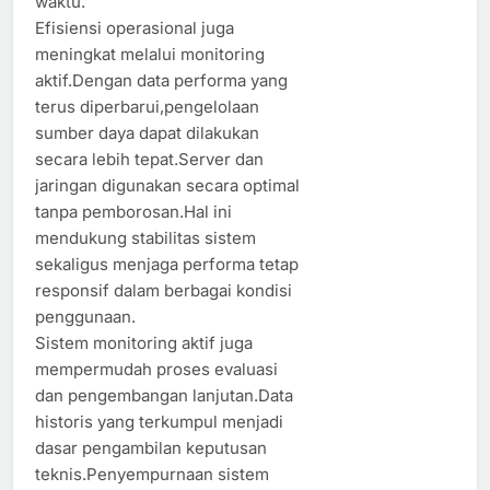
waktu.
Efisiensi operasional juga
meningkat melalui monitoring
aktif.Dengan data performa yang
terus diperbarui,pengelolaan
sumber daya dapat dilakukan
secara lebih tepat.Server dan
jaringan digunakan secara optimal
tanpa pemborosan.Hal ini
mendukung stabilitas sistem
sekaligus menjaga performa tetap
responsif dalam berbagai kondisi
penggunaan.
Sistem monitoring aktif juga
mempermudah proses evaluasi
dan pengembangan lanjutan.Data
historis yang terkumpul menjadi
dasar pengambilan keputusan
teknis.Penyempurnaan sistem