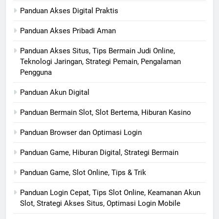
Panduan Akses Digital Praktis
Panduan Akses Pribadi Aman
Panduan Akses Situs, Tips Bermain Judi Online,
Teknologi Jaringan, Strategi Pemain, Pengalaman
Pengguna
Panduan Akun Digital
Panduan Bermain Slot, Slot Bertema, Hiburan Kasino
Panduan Browser dan Optimasi Login
Panduan Game, Hiburan Digital, Strategi Bermain
Panduan Game, Slot Online, Tips & Trik
Panduan Login Cepat, Tips Slot Online, Keamanan Akun
Slot, Strategi Akses Situs, Optimasi Login Mobile