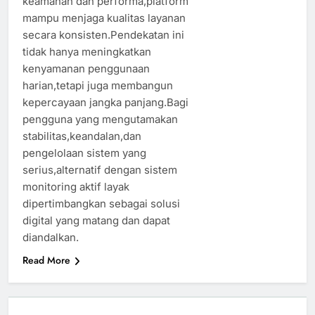
keamanan dan performa,platform
mampu menjaga kualitas layanan
secara konsisten.Pendekatan ini
tidak hanya meningkatkan
kenyamanan penggunaan
harian,tetapi juga membangun
kepercayaan jangka panjang.Bagi
pengguna yang mengutamakan
stabilitas,keandalan,dan
pengelolaan sistem yang
serius,alternatif dengan sistem
monitoring aktif layak
dipertimbangkan sebagai solusi
digital yang matang dan dapat
diandalkan.
Read More