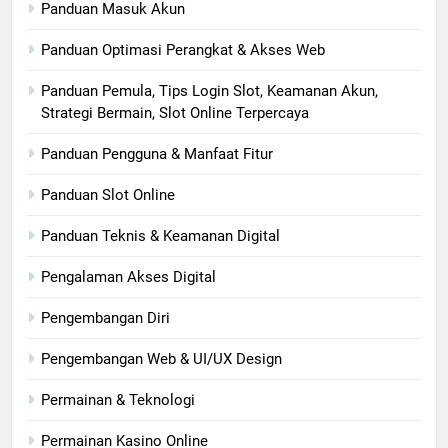
Panduan Masuk Akun
Panduan Optimasi Perangkat & Akses Web
Panduan Pemula, Tips Login Slot, Keamanan Akun,
Strategi Bermain, Slot Online Terpercaya
Panduan Pengguna & Manfaat Fitur
Panduan Slot Online
Panduan Teknis & Keamanan Digital
Pengalaman Akses Digital
Pengembangan Diri
Pengembangan Web & UI/UX Design
Permainan & Teknologi
Permainan Kasino Online