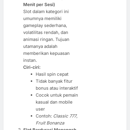
Menit per Sesi)
Slot dalam kategori ini
umumnya memiliki
gameplay sederhana,
volatilitas rendah, dan
animasi ringan. Tujuan
utamanya adalah
memberikan kepuasan
instan.
Ciri-ciri:
Hasil spin cepat
Tidak banyak fitur
bonus atau interaktif
Cocok untuk pemain
kasual dan mobile
user
Contoh:
Classic 777
,
Fruit Bonanza
Slot Berdurasi Menengah