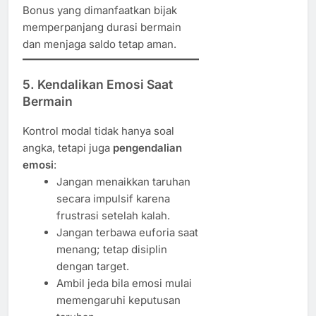
Bonus yang dimanfaatkan bijak
memperpanjang durasi bermain
dan menjaga saldo tetap aman.
5. Kendalikan Emosi Saat
Bermain
Kontrol modal tidak hanya soal
angka, tetapi juga
pengendalian
emosi
:
Jangan menaikkan taruhan
secara impulsif karena
frustrasi setelah kalah.
Jangan terbawa euforia saat
menang; tetap disiplin
dengan target.
Ambil jeda bila emosi mulai
memengaruhi keputusan