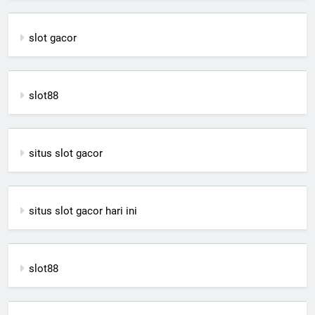
slot gacor
slot88
situs slot gacor
situs slot gacor hari ini
slot88