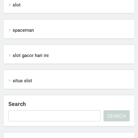
slot
spaceman
slot gacor hari ini
situs slot
Search
SEARCH