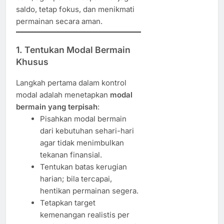
saldo, tetap fokus, dan menikmati
permainan secara aman.
1. Tentukan Modal Bermain
Khusus
Langkah pertama dalam kontrol
modal adalah menetapkan
modal
bermain yang terpisah
:
Pisahkan modal bermain
dari kebutuhan sehari-hari
agar tidak menimbulkan
tekanan finansial.
Tentukan batas kerugian
harian; bila tercapai,
hentikan permainan segera.
Tetapkan target
kemenangan realistis per