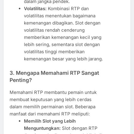
dalam jangka pendek.
Volatilitas:
Kombinasi RTP dan
volatilitas menentukan bagaimana
kemenangan dibagikan. Slot dengan
volatilitas rendah cenderung
memberikan kemenangan kecil yang
lebih sering, sementara slot dengan
volatilitas tinggi memberikan
kemenangan besar yang lebih jarang.
3. Mengapa Memahami RTP Sangat
Penting?
Memahami RTP membantu pemain untuk
membuat keputusan yang lebih cerdas
dalam memilih permainan slot. Beberapa
manfaat dari memahami RTP meliputi:
Memilih Slot yang Lebih
Menguntungkan:
Slot dengan RTP