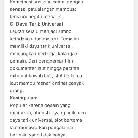
Kombinasi suasana santai dengan
sensasi petualangan membuat
tema ini begitu menarik.
C. Daya Tarik Universal
Lautan selalu menjadi simbol
keindahan dan misteri. Tema ini
memiliki daya tarik universal,
menjangkau berbagai kalangan
pemain. Dari penggemar film
dokumenter laut hingga pecinta
mitologi bawah laut, slot bertema
laut mampu menarik minat banyak
orang.
Kesimpulan:
Populer karena desain yang
memukau, atmosfer yang unik, dan
daya tarik universal, slot bertema
laut menawarkan pengalaman
bermain yang tidak hanya