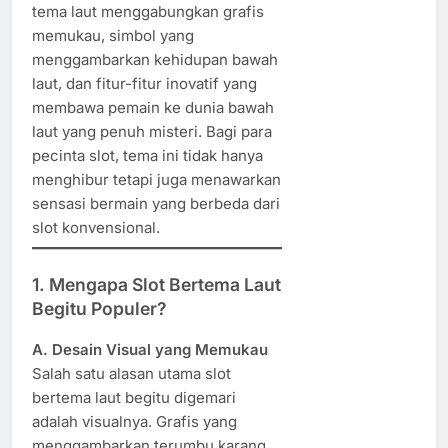
tema laut menggabungkan grafis
memukau, simbol yang
menggambarkan kehidupan bawah
laut, dan fitur-fitur inovatif yang
membawa pemain ke dunia bawah
laut yang penuh misteri. Bagi para
pecinta slot, tema ini tidak hanya
menghibur tetapi juga menawarkan
sensasi bermain yang berbeda dari
slot konvensional.
1. Mengapa Slot Bertema Laut
Begitu Populer?
A. Desain Visual yang Memukau
Salah satu alasan utama slot
bertema laut begitu digemari
adalah visualnya. Grafis yang
menggambarkan terumbu karang