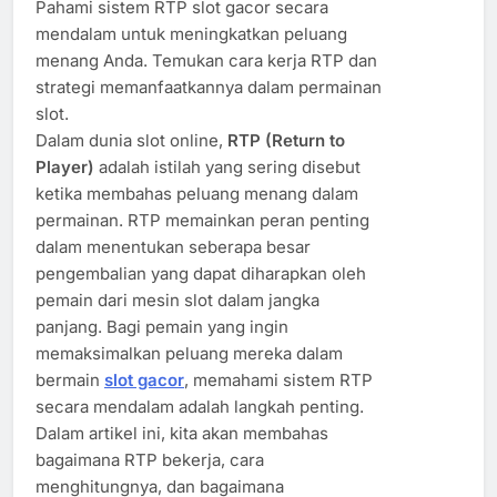
Pahami sistem RTP slot gacor secara
mendalam untuk meningkatkan peluang
menang Anda. Temukan cara kerja RTP dan
strategi memanfaatkannya dalam permainan
slot.
Dalam dunia slot online,
RTP (Return to
Player)
adalah istilah yang sering disebut
ketika membahas peluang menang dalam
permainan. RTP memainkan peran penting
dalam menentukan seberapa besar
pengembalian yang dapat diharapkan oleh
pemain dari mesin slot dalam jangka
panjang. Bagi pemain yang ingin
memaksimalkan peluang mereka dalam
bermain
slot gacor
, memahami sistem RTP
secara mendalam adalah langkah penting.
Dalam artikel ini, kita akan membahas
bagaimana RTP bekerja, cara
menghitungnya, dan bagaimana