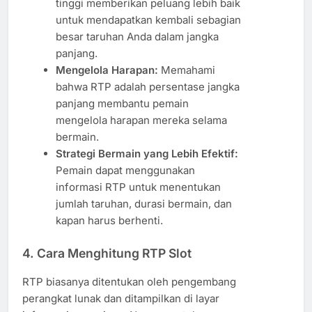
tinggi memberikan peluang lebih baik
untuk mendapatkan kembali sebagian
besar taruhan Anda dalam jangka
panjang.
Mengelola Harapan:
Memahami
bahwa RTP adalah persentase jangka
panjang membantu pemain
mengelola harapan mereka selama
bermain.
Strategi Bermain yang Lebih Efektif:
Pemain dapat menggunakan
informasi RTP untuk menentukan
jumlah taruhan, durasi bermain, dan
kapan harus berhenti.
4. Cara Menghitung RTP Slot
RTP biasanya ditentukan oleh pengembang
perangkat lunak dan ditampilkan di layar