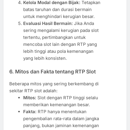
Kelola Modal dengan Bijak:
Tetapkan
batas taruhan dan durasi bermain
untuk menghindari kerugian besar.
Evaluasi Hasil Bermain:
Jika Anda
sering mengalami kerugian pada slot
tertentu, pertimbangkan untuk
mencoba slot lain dengan RTP yang
lebih tinggi atau pola kemenangan
yang lebih konsisten.
6. Mitos dan Fakta tentang RTP Slot
Beberapa mitos yang sering berkembang di
sekitar RTP slot adalah:
Mitos:
Slot dengan RTP tinggi selalu
memberikan kemenangan besar.
Fakta:
RTP hanya menentukan
pengembalian rata-rata dalam jangka
panjang, bukan jaminan kemenangan