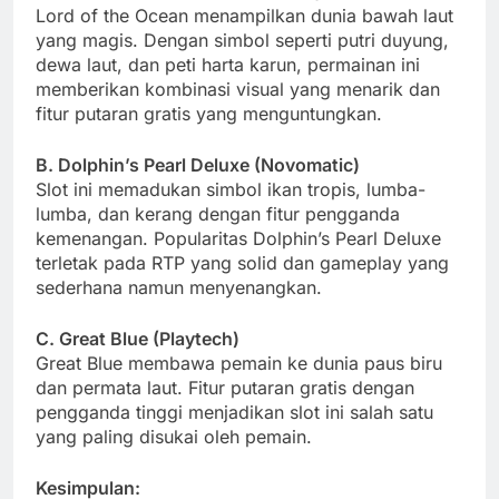
Lord of the Ocean menampilkan dunia bawah laut
yang magis. Dengan simbol seperti putri duyung,
dewa laut, dan peti harta karun, permainan ini
memberikan kombinasi visual yang menarik dan
fitur putaran gratis yang menguntungkan.
B. Dolphin’s Pearl Deluxe (Novomatic)
Slot ini memadukan simbol ikan tropis, lumba-
lumba, dan kerang dengan fitur pengganda
kemenangan. Popularitas Dolphin’s Pearl Deluxe
terletak pada RTP yang solid dan gameplay yang
sederhana namun menyenangkan.
C. Great Blue (Playtech)
Great Blue membawa pemain ke dunia paus biru
dan permata laut. Fitur putaran gratis dengan
pengganda tinggi menjadikan slot ini salah satu
yang paling disukai oleh pemain.
Kesimpulan: