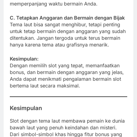
memperpanjang waktu bermain Anda.
C. Tetapkan Anggaran dan Bermain dengan Bijak
Tema laut bisa sangat menghibur, tetapi penting
untuk tetap bermain dengan anggaran yang sudah
ditentukan. Jangan tergoda untuk terus bermain
hanya karena tema atau grafisnya menarik.
Kesimpulan:
Dengan memilih slot yang tepat, memanfaatkan
bonus, dan bermain dengan anggaran yang jelas,
Anda dapat menikmati pengalaman bermain slot
bertema laut secara maksimal.
Kesimpulan
Slot dengan tema laut membawa pemain ke dunia
bawah laut yang penuh keindahan dan misteri.
Dari simbol-simbol khas hingga fitur bonus yang