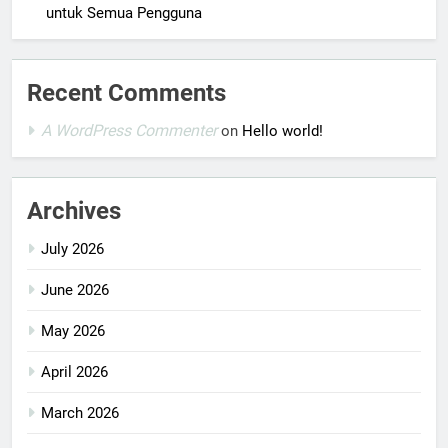
untuk Semua Pengguna
Recent Comments
A WordPress Commenter
on
Hello world!
Archives
July 2026
June 2026
May 2026
April 2026
March 2026