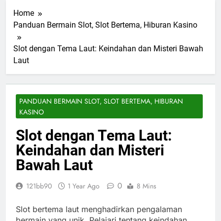
Home
Panduan Bermain Slot, Slot Bertema, Hiburan Kasino
Slot dengan Tema Laut: Keindahan dan Misteri Bawah
Laut
PANDUAN BERMAIN SLOT, SLOT BERTEMA, HIBURAN
KASINO
Slot dengan Tema Laut:
Keindahan dan Misteri
Bawah Laut
0
121bb90
1 Year Ago
8 Mins
Slot bertema laut menghadirkan pengalaman
bermain yang unik. Pelajari tentang keindahan,