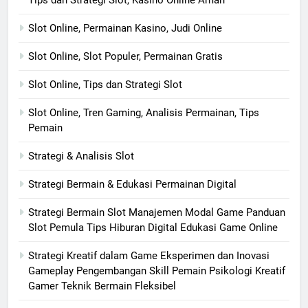
Slot Online, Permainan Kasino, Judi Online
Slot Online, Slot Populer, Permainan Gratis
Slot Online, Tips dan Strategi Slot
Slot Online, Tren Gaming, Analisis Permainan, Tips
Pemain
Strategi & Analisis Slot
Strategi Bermain & Edukasi Permainan Digital
Strategi Bermain Slot Manajemen Modal Game Panduan
Slot Pemula Tips Hiburan Digital Edukasi Game Online
Strategi Kreatif dalam Game Eksperimen dan Inovasi
Gameplay Pengembangan Skill Pemain Psikologi Kreatif
Gamer Teknik Bermain Fleksibel