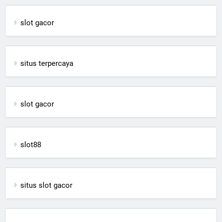
slot gacor
situs terpercaya
slot gacor
slot88
situs slot gacor