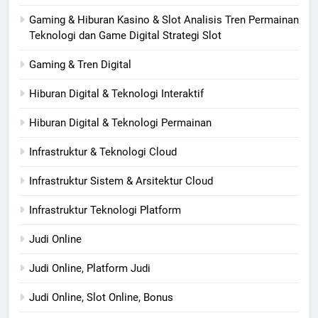
Gaming & Hiburan Kasino & Slot Analisis Tren Permainan
Teknologi dan Game Digital Strategi Slot
Gaming & Tren Digital
Hiburan Digital & Teknologi Interaktif
Hiburan Digital & Teknologi Permainan
Infrastruktur & Teknologi Cloud
Infrastruktur Sistem & Arsitektur Cloud
Infrastruktur Teknologi Platform
Judi Online
Judi Online, Platform Judi
Judi Online, Slot Online, Bonus