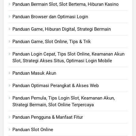
Panduan Bermain Slot, Slot Bertema, Hiburan Kasino
Panduan Browser dan Optimasi Login
Panduan Game, Hiburan Digital, Strategi Bermain
Panduan Game, Slot Online, Tips & Trik
Panduan Login Cepat, Tips Slot Online, Keamanan Akun
Slot, Strategi Akses Situs, Optimasi Login Mobile
Panduan Masuk Akun
Panduan Optimasi Perangkat & Akses Web
Panduan Pemula, Tips Login Slot, Keamanan Akun,
Strategi Bermain, Slot Online Terpercaya
Panduan Pengguna & Manfaat Fitur
Panduan Slot Online