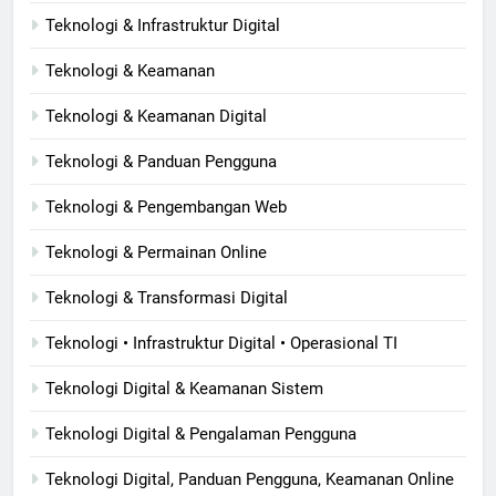
Teknologi & Infrastruktur Digital
Teknologi & Keamanan
Teknologi & Keamanan Digital
Teknologi & Panduan Pengguna
Teknologi & Pengembangan Web
Teknologi & Permainan Online
Teknologi & Transformasi Digital
Teknologi • Infrastruktur Digital • Operasional TI
Teknologi Digital & Keamanan Sistem
Teknologi Digital & Pengalaman Pengguna
Teknologi Digital, Panduan Pengguna, Keamanan Online