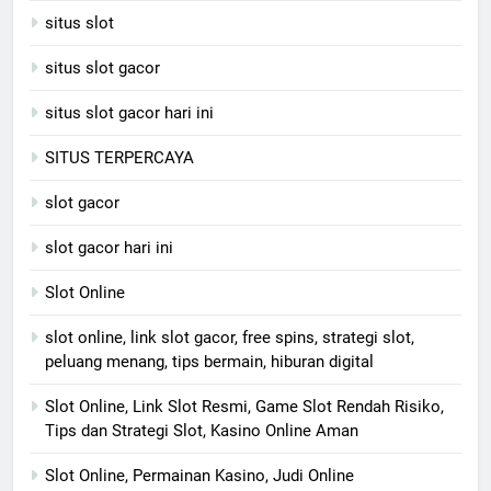
situs slot
situs slot gacor
situs slot gacor hari ini
SITUS TERPERCAYA
slot gacor
slot gacor hari ini
Slot Online
slot online, link slot gacor, free spins, strategi slot,
peluang menang, tips bermain, hiburan digital
Slot Online, Link Slot Resmi, Game Slot Rendah Risiko,
Tips dan Strategi Slot, Kasino Online Aman
Slot Online, Permainan Kasino, Judi Online