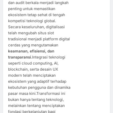
dan audit berkala menjadi langkah
penting untuk memastikan
ekosistem tetap sehat di tengah
kompetisi teknologi global.
Secara keseluruhan, digitalisasi
telah mengubah situs slot
tradisional menjadi platform digital
cerdas yang mengutamakan
keamanan, efisiensi, dan
transparansi
.Integrasi teknologi
seperti cloud computing, AI,
blockchain, serta desain UX
modern telah menciptakan
ekosistem yang adaptif terhadap
kebutuhan pengguna dan dinamika
pasar masa kini.Transformasi ini
bukan hanya tentang teknologi,
melainkan tentang menciptakan
fondasi berkelanjutan bagi