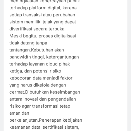
meningkatkan kepercayaan publik
terhadap platform digital, karena
setiap transaksi atau perubahan
sistem memiliki jejak yang dapat
diverifikasi secara terbuka.
Meski begitu, proses digitalisasi
tidak datang tanpa
tantangan.Kebutuhan akan
bandwidth tinggi, ketergantungan
terhadap layanan cloud pihak
ketiga, dan potensi risiko
kebocoran data menjadi faktor
yang harus dikelola dengan
cermat.Dibutuhkan keseimbangan
antara inovasi dan pengendalian
risiko agar transformasi tetap
aman dan
berkelanjutan.Penerapan kebijakan
keamanan data, sertifikasi sistem,