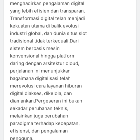
menghadirkan pengalaman digital
yang lebih efisien dan transparan.
Transformasi digital telah menjadi
kekuatan utama di balik evolusi
industri global, dan dunia situs slot
tradisional tidak terkecuali.Dari
sistem berbasis mesin
konvensional hingga platform
daring dengan arsitektur cloud,
perjalanan ini menunjukkan
bagaimana digitalisasi telah
merevolusi cara layanan hiburan
digital diakses, dikelola, dan
diamankan.Pergeseran ini bukan
sekadar perubahan teknis,
melainkan juga perubahan
paradigma terhadap kecepatan,
efisiensi, dan pengalaman
pengguna.