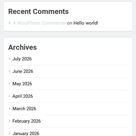
Recent Comments
A WordPress Commenter
on
Hello world!
Archives
July 2026
June 2026
May 2026
April 2026
March 2026
February 2026
January 2026