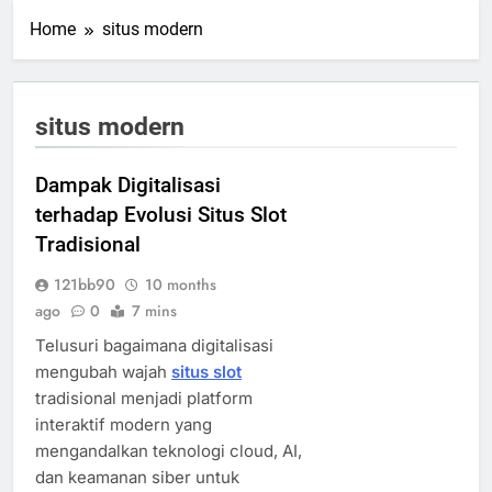
Home
situs modern
situs modern
Dampak Digitalisasi
terhadap Evolusi Situs Slot
Tradisional
121bb90
10 months
ago
0
7 mins
Telusuri bagaimana digitalisasi
mengubah wajah
situs slot
tradisional menjadi platform
interaktif modern yang
mengandalkan teknologi cloud, AI,
dan keamanan siber untuk