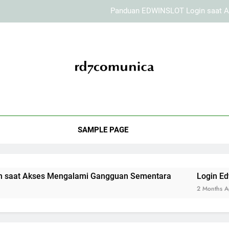
Panduan EDWINSLOT Login saat 
Login Edwinslot: Panduan 
Lebah4D Login Alterna
Panduan Mema
 Comunica
Panduan EDWINSLOT Login saat 
omunikasi Bisnis Anda Dengan Layanan Profesional Dari RD7 C
Login Edwinslot: Panduan 
SAMPLE PAGE
Lebah4D Login Alterna
s Mengalami Gangguan Sementara
Login Edwinslot: P
2 Months Ago