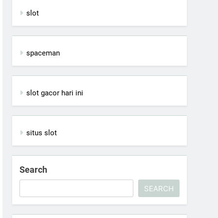
slot
spaceman
slot gacor hari ini
situs slot
Search
SEARCH