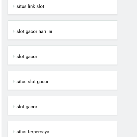
situs link slot
slot gacor hari ini
slot gacor
situs slot gacor
slot gacor
situs terpercaya