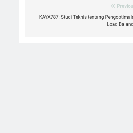
Previou
Post
navigation
KAYA787: Studi Teknis tentang Pengoptimal
Load Balanc