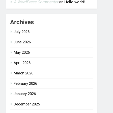
A WordPress Commenter
on
Hello world!
Archives
July 2026
June 2026
May 2026
April 2026
March 2026
February 2026
January 2026
December 2025