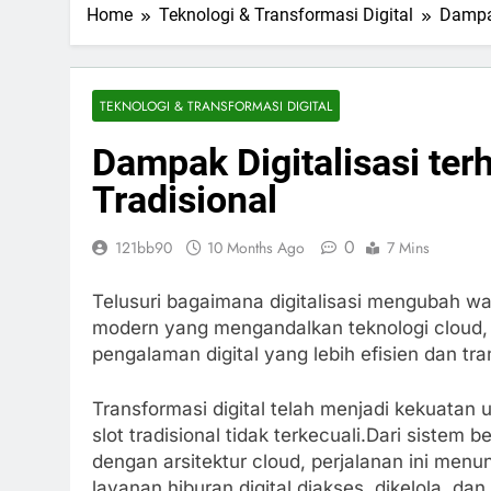
Home
Teknologi & Transformasi Digital
Dampak
TEKNOLOGI & TRANSFORMASI DIGITAL
Dampak Digitalisasi terh
Tradisional
0
121bb90
10 Months Ago
7 Mins
Telusuri bagaimana digitalisasi mengubah w
modern yang mengandalkan teknologi cloud,
pengalaman digital yang lebih efisien dan tr
Transformasi digital telah menjadi kekuatan ut
slot tradisional tidak terkecuali.Dari sistem
dengan arsitektur cloud, perjalanan ini menu
layanan hiburan digital diakses, dikelola, 