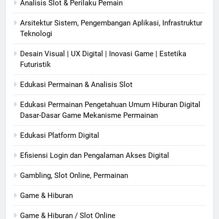
Analisis Slot & Perilaku Pemain
Arsitektur Sistem, Pengembangan Aplikasi, Infrastruktur
Teknologi
Desain Visual | UX Digital | Inovasi Game | Estetika
Futuristik
Edukasi Permainan & Analisis Slot
Edukasi Permainan Pengetahuan Umum Hiburan Digital
Dasar-Dasar Game Mekanisme Permainan
Edukasi Platform Digital
Efisiensi Login dan Pengalaman Akses Digital
Gambling, Slot Online, Permainan
Game & Hiburan
Game & Hiburan / Slot Online