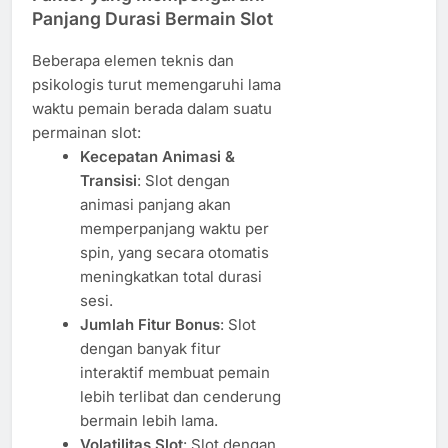
Panjang Durasi Bermain Slot
Beberapa elemen teknis dan
psikologis turut memengaruhi lama
waktu pemain berada dalam suatu
permainan slot:
Kecepatan Animasi &
Transisi
: Slot dengan
animasi panjang akan
memperpanjang waktu per
spin, yang secara otomatis
meningkatkan total durasi
sesi.
Jumlah Fitur Bonus
: Slot
dengan banyak fitur
interaktif membuat pemain
lebih terlibat dan cenderung
bermain lebih lama.
Volatilitas Slot
: Slot dengan