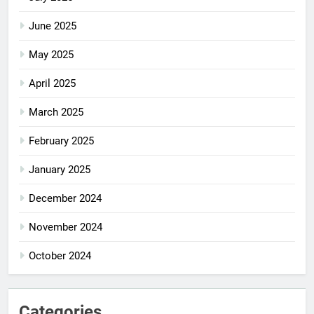
June 2025
May 2025
April 2025
March 2025
February 2025
January 2025
December 2024
November 2024
October 2024
Categories