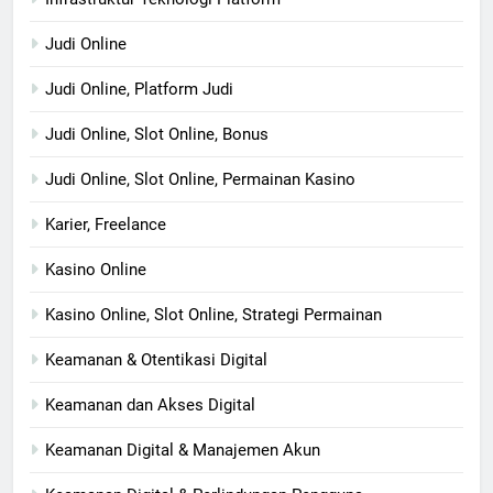
Judi Online
Judi Online, Platform Judi
Judi Online, Slot Online, Bonus
Judi Online, Slot Online, Permainan Kasino
Karier, Freelance
Kasino Online
Kasino Online, Slot Online, Strategi Permainan
Keamanan & Otentikasi Digital
Keamanan dan Akses Digital
Keamanan Digital & Manajemen Akun