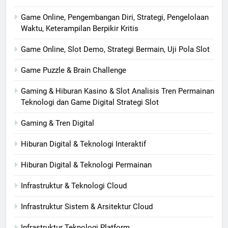
Game Online, Pengembangan Diri, Strategi, Pengelolaan
Waktu, Keterampilan Berpikir Kritis
Game Online, Slot Demo, Strategi Bermain, Uji Pola Slot
Game Puzzle & Brain Challenge
Gaming & Hiburan Kasino & Slot Analisis Tren Permainan
Teknologi dan Game Digital Strategi Slot
Gaming & Tren Digital
Hiburan Digital & Teknologi Interaktif
Hiburan Digital & Teknologi Permainan
Infrastruktur & Teknologi Cloud
Infrastruktur Sistem & Arsitektur Cloud
Infrastruktur Teknologi Platform