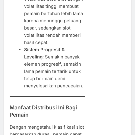
volatilitas tinggi membuat
pemain bertahan lebih lama
karena menunggu peluang
besar, sedangkan slot
volatilitas rendah memberi
hasil cepat.
Sistem Progresif &
Leveling
: Semakin banyak
elemen progresif, semakin
lama pemain tertarik untuk
tetap bermain demi
menyelesaikan pencapaian.
Manfaat Distribusi Ini Bagi
Pemain
Dengan mengetahui klasifikasi slot
berdasarkan durasi, pemain dapat