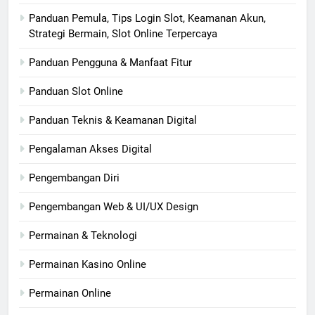
Panduan Pemula, Tips Login Slot, Keamanan Akun,
Strategi Bermain, Slot Online Terpercaya
Panduan Pengguna & Manfaat Fitur
Panduan Slot Online
Panduan Teknis & Keamanan Digital
Pengalaman Akses Digital
Pengembangan Diri
Pengembangan Web & UI/UX Design
Permainan & Teknologi
Permainan Kasino Online
Permainan Online