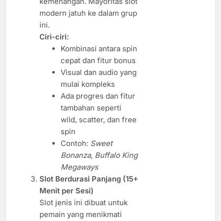
kemenangan. Mayoritas slot
modern jatuh ke dalam grup
ini.
Ciri-ciri:
Kombinasi antara spin
cepat dan fitur bonus
Visual dan audio yang
mulai kompleks
Ada progres dan fitur
tambahan seperti
wild, scatter, dan free
spin
Contoh:
Sweet
Bonanza
,
Buffalo King
Megaways
Slot Berdurasi Panjang (15+
Menit per Sesi)
Slot jenis ini dibuat untuk
pemain yang menikmati